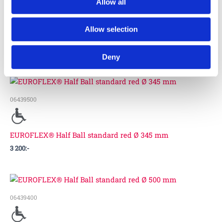
111121
Allow all
Allow selection
EUROFLEX® Half Ball EPDM Ø 695 mm
10 500
:-
Deny
06439500
EUROFLEX® Half Ball standard red Ø 345 mm
3 200
:-
06439400