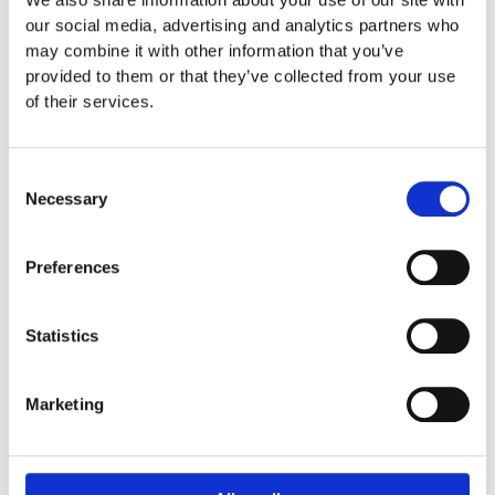
our social media, advertising and analytics partners who
may combine it with other information that you’ve
provided to them or that they’ve collected from your use
111120
of their services.
EUROFLEX® Half Ball EPDM Ø 500 mm
Consent
8 400
:-
Necessary
Selection
Preferences
Statistics
Marketing