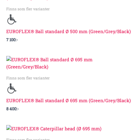
Finns som fler varianter
EUROFLEX® Ball standard Ø 500 mm (Green/Grey/Black)
7 100
:-
Finns som fler varianter
EUROFLEX® Ball standard Ø 695 mm (Green/Grey/Black)
8 400
:-
Prisintervall:
12
000:-
Finns som fler varianter