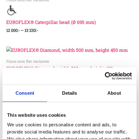
till
13
230:-
EUROFLEX® Caterpillar head (Ø 695 mm)
12 000
:-
–
13 230
:-
Prisintervall:
6
600:-
Finns som fler varianter
till
EUROFLEX® Diamond, width 500 mm, height 450 mm
12
000:-
6 600
:-
–
12 000
:-
Consent
Details
About
This website uses cookies
We use cookies to personalise content and ads, to
provide social media features and to analyse our traffic.
We also share information about your use of our site with