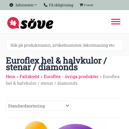
Hoppa
Infocenter
Få rådgivning
0 varor
till
innehåll
Euroflex hel & halvkulor /
stenar / diamonds
Hem
»
Fallskydd
»
Euroflex - övriga produkter
»
Euroflex
hel & halvkulor / stenar / diamonds