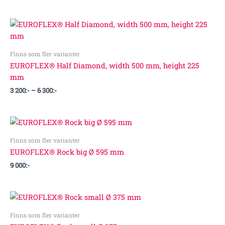
Prisintervall:
3
200:-
till
Finns som fler varianter
6
300:-
EUROFLEX® Half Diamond, width 500 mm, height 225
mm
3 200
:-
–
6 300
:-
Finns som fler varianter
EUROFLEX® Rock big Ø 595 mm
9 000
:-
Finns som fler varianter