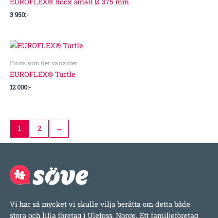
EUROFLEX® Rock small Ø 375 mm
3 950
:-
Finns som fler varianter
EUROFLEX® Turtle
12 000
:-
1
2
→
Vi har så mycket vi skulle vilja berätta om detta både
stora och lilla företag i Ulefoss, Norge. Ett familjeföretag