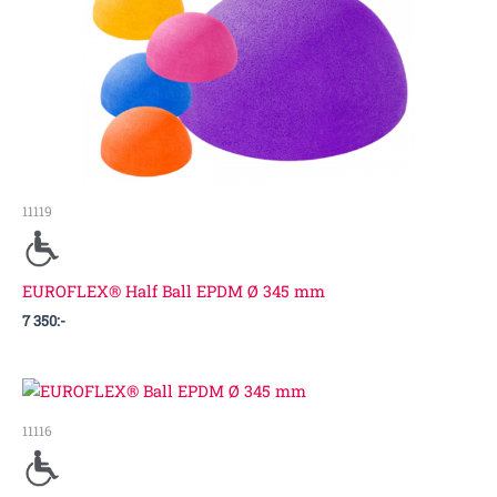
11119
EUROFLEX® Half Ball EPDM Ø 345 mm
7 350
:-
11116