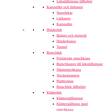
Lekställningar tillbehör
Karuseller och linbanor
Snurrlekar
Linbanor
Karuseller
Hinderlek
Balans och motorik
Hinderbanor
Tunnel
Rutschlek
Fristående rutschkana
Rutschkanor till lekställningar
Släntrutschkana
Terrängtrappor
Plattformar
Rutschlek tillbehör
Klätterlek
Klätterställningar
Klätterställning med
rutschkana