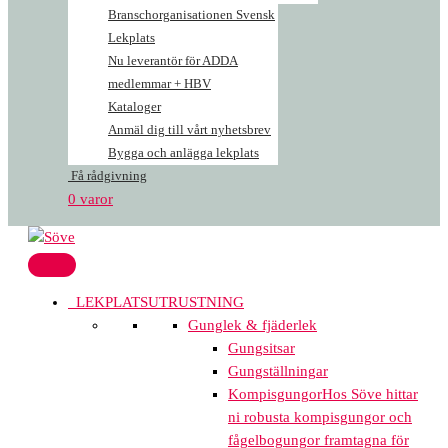
Branschorganisationen Svensk
Lekplats
Nu leverantör för ADDA
medlemmar + HBV
Kataloger
Anmäl dig till vårt nyhetsbrev
Bygga och anlägga lekplats
Få rådgivning
0 varor
LEKPLATSUTRUSTNING
Gunglek & fjäderlek
Gungsitsar
Gungställningar
Kompisgungor
Hos Söve hittar
ni robusta kompisgungor och
fågelbogungor framtagna för