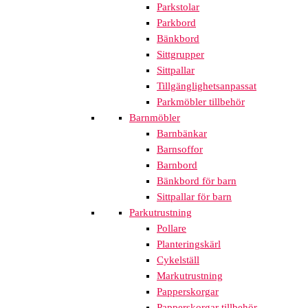
Parkstolar
Parkbord
Bänkbord
Sittgrupper
Sittpallar
Tillgänglighetsanpassat
Parkmöbler tillbehör
Barnmöbler
Barnbänkar
Barnsoffor
Barnbord
Bänkbord för barn
Sittpallar för barn
Parkutrustning
Pollare
Planteringskärl
Cykelställ
Markutrustning
Papperskorgar
Papperskorgar tillbehör