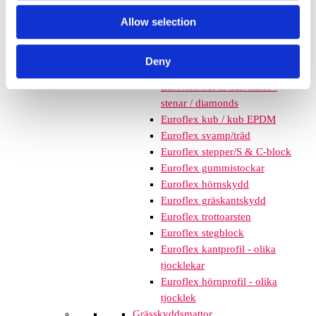
mm – fallhöjd upp till 2,1 m
Allow selection
Nordic rubber safe tiles 75
mm – fallhöjd upp till 2,5 m
Euroflex - övriga produkter
Deny
Euroflex - kantskydd
Euroflex hel & halvkulor /
stenar / diamonds
Euroflex kub / kub EPDM
Euroflex svamp/träd
Euroflex stepper/S & C-block
Euroflex gummistockar
Euroflex hörnskydd
Euroflex gräskantskydd
Euroflex trottoarsten
Euroflex stegblock
Euroflex kantprofil - olika
tjocklekar
Euroflex hörnprofil - olika
tjocklek
Grässkyddsmattor