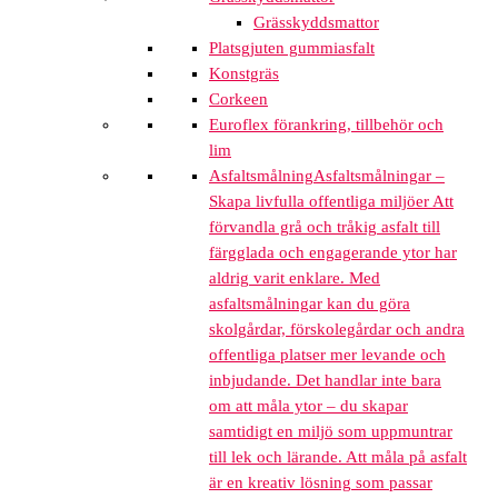
Grässkyddsmattor
Platsgjuten gummiasfalt
Konstgräs
Corkeen
Euroflex förankring, tillbehör och
lim
Asfaltsmålning
Asfaltsmålningar –
Skapa livfulla offentliga miljöer Att
förvandla grå och tråkig asfalt till
färgglada och engagerande ytor har
aldrig varit enklare. Med
asfaltsmålningar kan du göra
skolgårdar, förskolegårdar och andra
offentliga platser mer levande och
inbjudande. Det handlar inte bara
om att måla ytor – du skapar
samtidigt en miljö som uppmuntrar
till lek och lärande. Att måla på asfalt
är en kreativ lösning som passar