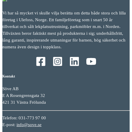
Vi har så mycket vi skulle vilja berätta om detta både stora och lilla
företag i Ulefoss, Norge. Ett familjeföretag som i snart 50 år
tillverkat och sålt lekplatsutrustning, parkmöbler m.m. i Norden.
Tillväxten beror faktiskt mest på produkterna i sig; underhållsfritt,
lång garanti, inspirerande utmaningar för barnen, hög säkerhet och
numera även design i toppklass.
Kontakt
Söve AB
E A Rosengrensgata 32
421 31 Västra Frölunda
Telefon: 031-773 97 00
E-post:
info@sove.se