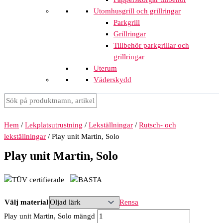
Utomhusgrill och grillringar
Parkgrill
Grillringar
Tillbehör parkgrillar och
grillringar
Uterum
Väderskydd
Hem
/
Lekplatsutrustning
/
Lekställningar
/
Rutsch- och
lekställningar
/ Play unit Martin, Solo
Play unit Martin, Solo
Välj material
Rensa
Play unit Martin, Solo mängd