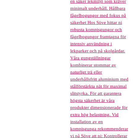
en säker lekmiljö som kräver
minimalt underhåll. Hållbara
fågelbogungor med fokus på
säkerhet Hos Söve hittar ni
robusta kompisgungor och
fågelbogungor framtagna för
intensiv användning i
lekparker och på skolgårdar.
Våra gungställningar
kombinerar stommar av
naturligt trä eller
underhållsfritt aluminium med
stålförstärkta nät för maximal
slitstyrka. För att garantera
högsta säkerhet är våra
produkter dimensionerade för
extra hög belastning. Vid
installation av en
kompisgunga rekommenderar
vi på Söve att ni: Kontrollerar