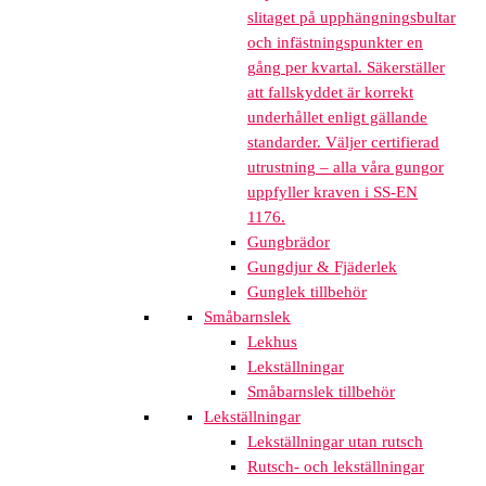
slitaget på upphängningsbultar
och infästningspunkter en
gång per kvartal. Säkerställer
att fallskyddet är korrekt
underhållet enligt gällande
standarder. Väljer certifierad
utrustning – alla våra gungor
uppfyller kraven i SS-EN
1176.
Gungbrädor
Gungdjur & Fjäderlek
Gunglek tillbehör
Småbarnslek
Lekhus
Lekställningar
Småbarnslek tillbehör
Lekställningar
Lekställningar utan rutsch
Rutsch- och lekställningar