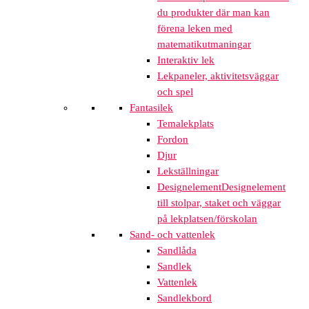
du produkter där man kan
förena leken med
matematikutmaningar
Interaktiv lek
Lekpaneler, aktivitetsväggar
och spel
Fantasilek
Temalekplats
Fordon
Djur
Lekställningar
Designelement
Designelement
till stolpar, staket och väggar
på lekplatsen/förskolan
Sand- och vattenlek
Sandlåda
Sandlek
Vattenlek
Sandlekbord