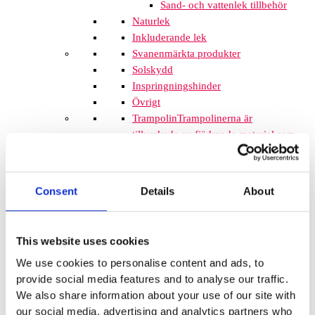
Sand- och vattenlek tillbehör
Naturlek
Inkluderande lek
Svanenmärkta produkter
Solskydd
Inspringningshinder
Övrigt
Trampolin
Trampolinerna är
tillverkade av fjädrande material som
gör att barnen kan hoppa högt. Att
komplettera lekplatsen med
trampoliner blir ett spännande inslag
Consent
Details
About
som de flesta barnen uppskattar. De
tar inte mycket plats och de fälls ner
i marken så de kan med fördel
This website uses cookies
monteras mellan lekplatsutrustning
We use cookies to personalise content and ads, to
där det finns lediga ytor. När barnen
provide social media features and to analyse our traffic.
springer mellan klätterställningar och
We also share information about your use of our site with
FALLSKYDD & UNDERLAG
our social media, advertising and analytics partners who
Fallskyddsmattor