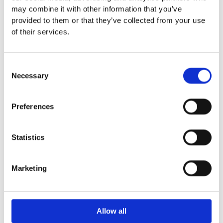
may combine it with other information that you’ve
Euroflex fallskyddsmatta 30
provided to them or that they’ve collected from your use
mm - för fallhöjd till och med
of their services.
1 meter
Euroflex fallskyddsmatta 40
mm - för fallhöjd 1,2 meter
Consent
Euroflex fallskyddsmatta 50
Necessary
Selection
mm - för fallhöjd 1,5 meter
Euroflex fallskyddsmatta 60
mm – för fallhöjd 1,7 meter
Preferences
Euroflex fallskyddsmatta 70
mm - för fallhöjd 2,1 meter
Euroflex fallskyddsmatta 80
Statistics
mm - för fallhöjd 2,4 meter
Euroflex fallskyddsmatta 90
Marketing
mm soft - för fallhöjd 3,0
meter
Nordic rubber safe tiles 40
mm – fallhöjd upp till 1,5 m
Allow all
Nordic rubber safe tiles 55