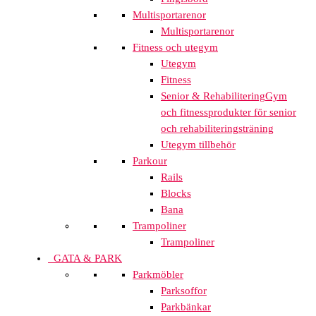
Multisportarenor
Multisportarenor
Fitness och utegym
Utegym
Fitness
Senior & Rehabilitering
Gym
och fitnessprodukter för senior
och rehabiliteringsträning
Utegym tillbehör
Parkour
Rails
Blocks
Bana
Trampoliner
Trampoliner
GATA & PARK
Parkmöbler
Parksoffor
Parkbänkar