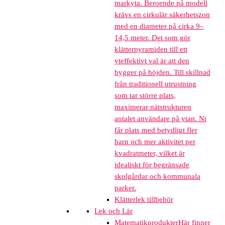
markyta. Beroende på modell
krävs en cirkulär säkerhetszon
med en diameter på cirka 9–
14,5 meter. Det som gör
klätterpyramiden till ett
yteffektivt val är att den
bygger på höjden. Till skillnad
från traditionell utrustning
som tar större plats,
maximerar nätstrukturen
antalet användare på ytan. Ni
får plats med betydligt fler
barn och mer aktivitet per
kvadratmeter, vilket är
idealiskt för begränsade
skolgårdar och kommunala
parker.
Klätterlek tillbehör
Lek och Lär
Matematikprodukter
Här finner