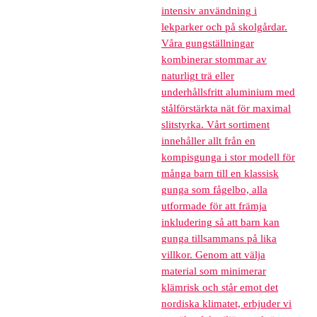
intensiv användning i
lekparker och på skolgårdar.
Våra gungställningar
kombinerar stommar av
naturligt trä eller
underhållsfritt aluminium med
stålförstärkta nät för maximal
slitstyrka. Vårt sortiment
innehåller allt från en
kompisgunga i stor modell för
många barn till en klassisk
gunga som fågelbo, alla
utformade för att främja
inkludering så att barn kan
gunga tillsammans på lika
villkor. Genom att välja
material som minimerar
klämrisk och står emot det
nordiska klimatet, erbjuder vi