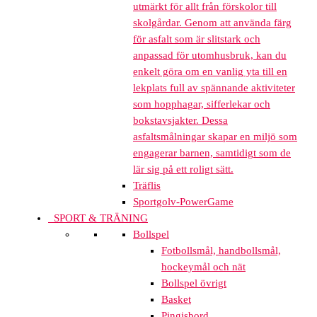
utmärkt för allt från förskolor till
skolgårdar. Genom att använda färg
för asfalt som är slitstark och
anpassad för utomhusbruk, kan du
enkelt göra om en vanlig yta till en
lekplats full av spännande aktiviteter
som hopphagar, sifferlekar och
bokstavsjakter. Dessa
asfaltsmålningar skapar en miljö som
engagerar barnen, samtidigt som de
lär sig på ett roligt sätt.
Träflis
Sportgolv-PowerGame
SPORT & TRÄNING
Bollspel
Fotbollsmål, handbollsmål,
hockeymål och nät
Bollspel övrigt
Basket
Pingisbord