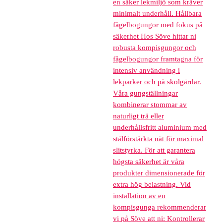
en säker lekmiljö som kräver
minimalt underhåll. Hållbara
fågelbogungor med fokus på
säkerhet Hos Söve hittar ni
robusta kompisgungor och
fågelbogungor framtagna för
intensiv användning i
lekparker och på skolgårdar.
Våra gungställningar
kombinerar stommar av
naturligt trä eller
underhållsfritt aluminium med
stålförstärkta nät för maximal
slitstyrka. För att garantera
högsta säkerhet är våra
produkter dimensionerade för
extra hög belastning. Vid
installation av en
kompisgunga rekommenderar
vi på Söve att ni: Kontrollerar