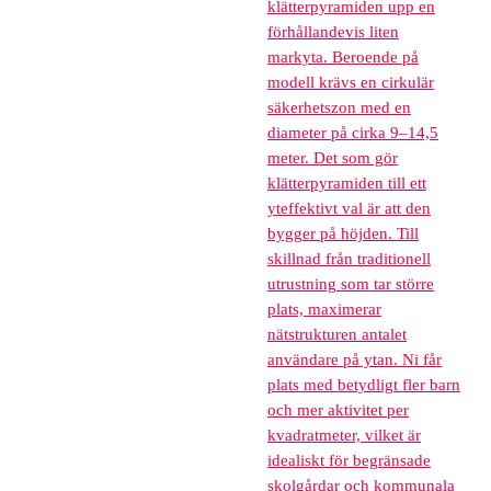
klätterpyramiden upp en
förhållandevis liten
markyta. Beroende på
modell krävs en cirkulär
säkerhetszon med en
diameter på cirka 9–14,5
meter. Det som gör
klätterpyramiden till ett
yteffektivt val är att den
bygger på höjden. Till
skillnad från traditionell
utrustning som tar större
plats, maximerar
nätstrukturen antalet
användare på ytan. Ni får
plats med betydligt fler barn
och mer aktivitet per
kvadratmeter, vilket är
idealiskt för begränsade
skolgårdar och kommunala