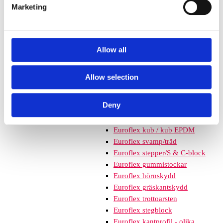
meter
Marketing
Nordic rubber safe tiles 40
mm – fallhöjd upp till 1,5 m
Nordic rubber safe tiles 55
Allow all
mm – fallhöjd upp till 2,1 m
Nordic rubber safe tiles 75
mm – fallhöjd upp till 2,5 m
Allow selection
Euroflex - övriga produkter
Euroflex - kantskydd
Deny
Euroflex hel & halvkulor /
stenar / diamonds
Euroflex kub / kub EPDM
Euroflex svamp/träd
Euroflex stepper/S & C-block
Euroflex gummistockar
Euroflex hörnskydd
Euroflex gräskantskydd
Euroflex trottoarsten
Euroflex stegblock
Euroflex kantprofil - olika