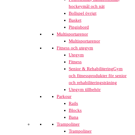
hockeymål och nät
Bollspel övrigt
Basket
Pingisbord
Multisportarenor
Multisportarenor
Fitness och utegym
Utegym
Fitness
Senior & Rehabilitering
Gym
och fitnessprodukter för senior
och rehabiliteringsträning
Utegym tillbehör
Parkour
Rails
Blocks
Bana
Trampoliner
Trampoliner