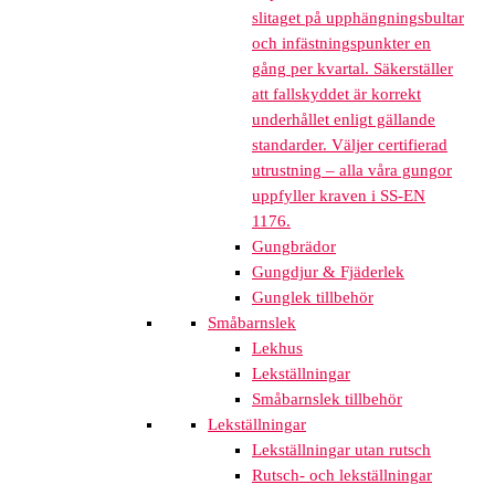
slitaget på upphängningsbultar
och infästningspunkter en
gång per kvartal. Säkerställer
att fallskyddet är korrekt
underhållet enligt gällande
standarder. Väljer certifierad
utrustning – alla våra gungor
uppfyller kraven i SS-EN
1176.
Gungbrädor
Gungdjur & Fjäderlek
Gunglek tillbehör
Småbarnslek
Lekhus
Lekställningar
Småbarnslek tillbehör
Lekställningar
Lekställningar utan rutsch
Rutsch- och lekställningar