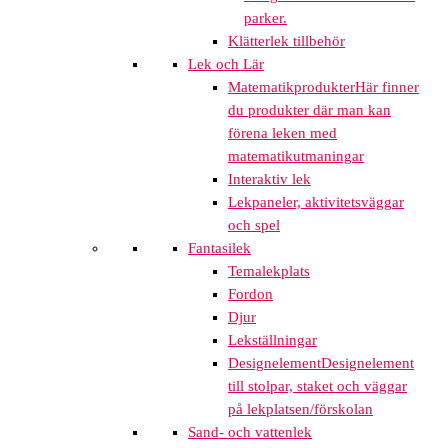
parker.
Klätterlek tillbehör
Lek och Lär
Matematikprodukter
Här finner
du produkter där man kan
förena leken med
matematikutmaningar
Interaktiv lek
Lekpaneler, aktivitetsväggar
och spel
Fantasilek
Temalekplats
Fordon
Djur
Lekställningar
Designelement
Designelement
till stolpar, staket och väggar
på lekplatsen/förskolan
Sand- och vattenlek