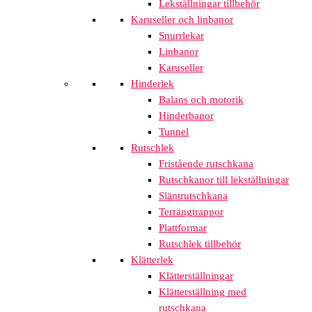
Lekställningar tillbehör
Karuseller och linbanor
Snurrlekar
Linbanor
Karuseller
Hinderlek
Balans och motorik
Hinderbanor
Tunnel
Rutschlek
Fristående rutschkana
Rutschkanor till lekställningar
Släntrutschkana
Terrängtrappor
Plattformar
Rutschlek tillbehör
Klätterlek
Klätterställningar
Klätterställning med
rutschkana