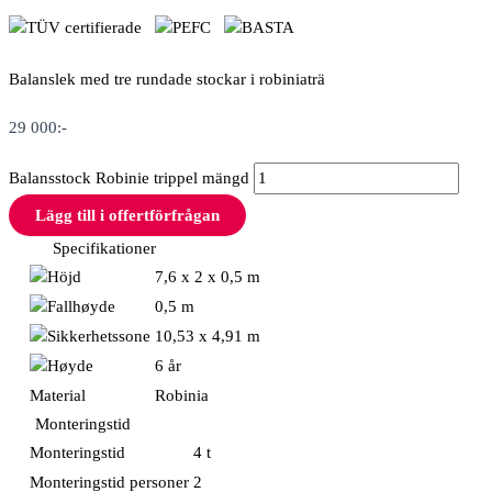
Balanslek med tre rundade stockar i robiniaträ
29 000
:-
Balansstock Robinie trippel mängd
Lägg till i offertförfrågan
Specifikationer
7,6 x 2 x 0,5 m
0,5 m
10,53 x 4,91 m
6 år
Material
Robinia
Monteringstid
Monteringstid
4 t
Monteringstid personer
2