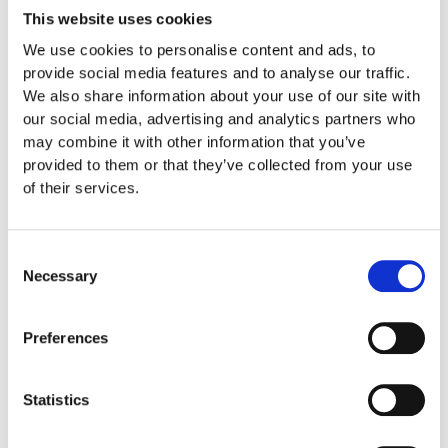
This website uses cookies
där det finns lediga ytor. När barnen
springer mellan klätterställningar och
We use cookies to personalise content and ads, to
FALLSKYDD & UNDERLAG
provide social media features and to analyse our traffic.
Fallskyddsmattor
We also share information about your use of our site with
Euroflex fallskyddsmatta 30
our social media, advertising and analytics partners who
mm - för fallhöjd till och med
may combine it with other information that you’ve
1 meter
provided to them or that they’ve collected from your use
Euroflex fallskyddsmatta 40
of their services.
mm - för fallhöjd 1,2 meter
Euroflex fallskyddsmatta 50
mm - för fallhöjd 1,5 meter
Consent
Euroflex fallskyddsmatta 60
Necessary
Selection
mm – för fallhöjd 1,7 meter
Euroflex fallskyddsmatta 70
Preferences
mm - för fallhöjd 2,1 meter
Euroflex fallskyddsmatta 80
mm - för fallhöjd 2,4 meter
Statistics
Euroflex fallskyddsmatta 90
mm soft - för fallhöjd 3,0