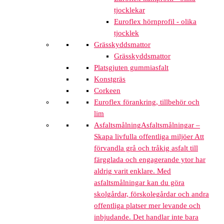
tjocklekar
Euroflex hörnprofil - olika
tjocklek
Grässkyddsmattor
Grässkyddsmattor
Platsgjuten gummiasfalt
Konstgräs
Corkeen
Euroflex förankring, tillbehör och
lim
Asfaltsmålning
Asfaltsmålningar –
Skapa livfulla offentliga miljöer Att
förvandla grå och tråkig asfalt till
färgglada och engagerande ytor har
aldrig varit enklare. Med
asfaltsmålningar kan du göra
skolgårdar, förskolegårdar och andra
offentliga platser mer levande och
inbjudande. Det handlar inte bara