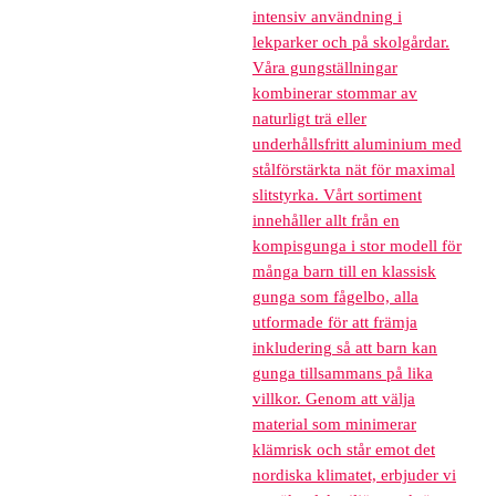
intensiv användning i
lekparker och på skolgårdar.
Våra gungställningar
kombinerar stommar av
naturligt trä eller
underhållsfritt aluminium med
stålförstärkta nät för maximal
slitstyrka. Vårt sortiment
innehåller allt från en
kompisgunga i stor modell för
många barn till en klassisk
gunga som fågelbo, alla
utformade för att främja
inkludering så att barn kan
gunga tillsammans på lika
villkor. Genom att välja
material som minimerar
klämrisk och står emot det
nordiska klimatet, erbjuder vi