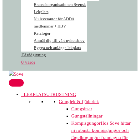
Branschorganisationen Svensk
Lekplats
Nu leverantör för ADDA
medlemmar + HBV
Kataloger
Anmäl dig till vårt nyhetsbrev
Bygga och anlägga lekplats
Få rådgivning
0 varor
LEKPLATSUTRUSTNING
Gunglek & fjäderlek
Gungsitsar
Gungställningar
Kompisgungor
Hos Söve hittar
ni robusta kompisgungor och
fågelbogungor framtagna för