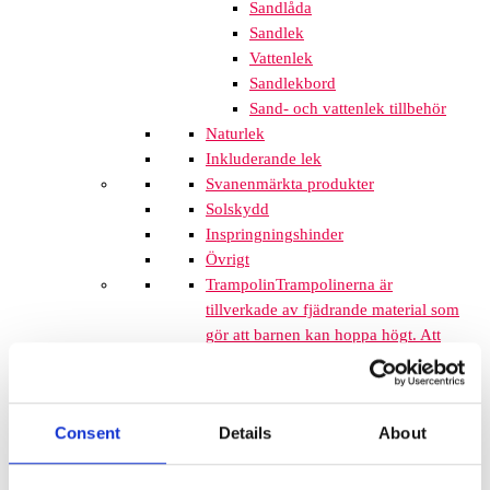
Sandlåda
Sandlek
Vattenlek
Sandlekbord
Sand- och vattenlek tillbehör
Naturlek
Inkluderande lek
Svanenmärkta produkter
Solskydd
Inspringningshinder
Övrigt
Trampolin
Trampolinerna är
tillverkade av fjädrande material som
gör att barnen kan hoppa högt. Att
komplettera lekplatsen med
trampoliner blir ett spännande inslag
som de flesta barnen uppskattar. De
Consent
Details
About
tar inte mycket plats och de fälls ner
i marken så de kan med fördel
monteras mellan lekplatsutrustning