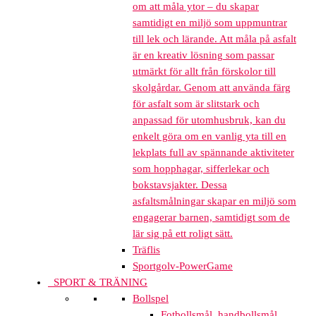
om att måla ytor – du skapar
samtidigt en miljö som uppmuntrar
till lek och lärande. Att måla på asfalt
är en kreativ lösning som passar
utmärkt för allt från förskolor till
skolgårdar. Genom att använda färg
för asfalt som är slitstark och
anpassad för utomhusbruk, kan du
enkelt göra om en vanlig yta till en
lekplats full av spännande aktiviteter
som hopphagar, sifferlekar och
bokstavsjakter. Dessa
asfaltsmålningar skapar en miljö som
engagerar barnen, samtidigt som de
lär sig på ett roligt sätt.
Träflis
Sportgolv-PowerGame
SPORT & TRÄNING
Bollspel
Fotbollsmål, handbollsmål,