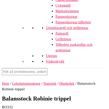
Cykelställ
Markutrustning
Papperskorgar
Papperskorgar tillbehör
Utomhusgrill och grillringar
Parkgrill
Grillringar
Tillbehör parkgrillar och
grillringar
Uterum
Väderskydd
Hem
/
Lekplatsutrustning
/
Naturlek
/
Hinderlek
/ Balansstock
Robinie trippel
Balansstock Robinie trippel
RO332