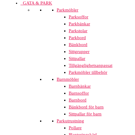
GATA & PARK
Parkmöbler
Parksoffor
Parkbänkar
Parkstolar
Parkbord
Bänkbord
Sittgrupper
Sittpallar
Tillgänglighetsanpassat
Parkmöbler tillbehör
Barnmöbler
Barnbänkar
Barnsoffor
Barnbord
Bänkbord för barn
Sittpallar för barn
Parkutrustning
Pollare
Planteringskärl