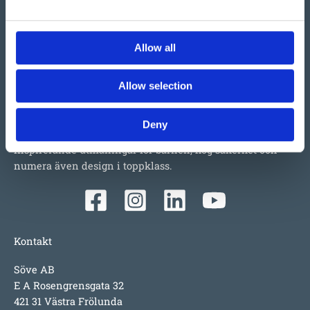
Allow all
Vi har så mycket vi skulle vilja berätta om detta både
stora och lilla företag i Ulefoss, Norge. Ett familjeföretag
Allow selection
som i snart 50 år tillverkat och sålt lekplatsutrustning,
parkmöbler m.m. i Norden. Tillväxten beror faktiskt mest
Deny
på produkterna i sig; underhållsfritt, lång garanti,
inspirerande utmaningar för barnen, hög säkerhet och
numera även design i toppklass.
Kontakt
Söve AB
E A Rosengrensgata 32
421 31 Västra Frölunda