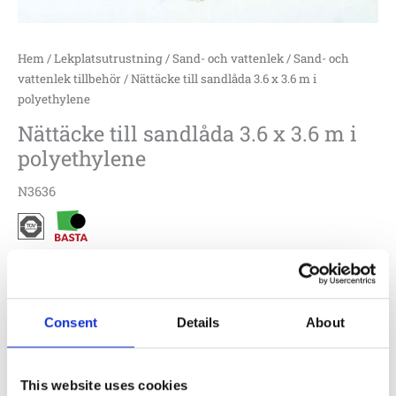
Hem
/
Lekplatsutrustning
/
Sand- och vattenlek
/
Sand- och
vattenlek tillbehör
/ Nättäcke till sandlåda 3.6 x 3.6 m i
polyethylene
Nättäcke till sandlåda 3.6 x 3.6 m i
polyethylene
N3636
Sandlådetäcke
12 400
:-
Consent
Details
About
Lägg till i offertförfrågan
This website uses cookies