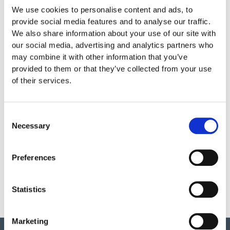
Specifikationer
We use cookies to personalise content and ads, to
provide social media features and to analyse our traffic.
We also share information about your use of our site with
our social media, advertising and analytics partners who
Skötsel
may combine it with other information that you’ve
provided to them or that they’ve collected from your use
Garantivillkor
of their services.
Consent
Produktens utseende kan avvika mot de bilder som visas
Necessary
Selection
på hemsidan.
Preferences
Statistics
Marketing