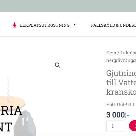
LEKPLATSUTRUSTNING
FALLSKYDD & UNDER
Hem
/
Lekpla
Gjutningsfrit
nergrävnings
nergrävnin
Gjutnin
till
till Va
Vatten
och
kransk
sandlekbord
med
F60-164-930
kranskopa
3 000
:-
mängd