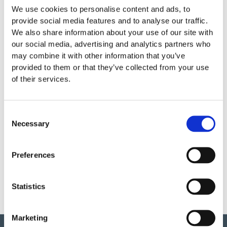
0,6 x 0,6 x 0,5 m
We use cookies to personalise content and ads, to
provide social media features and to analyse our traffic.
We also share information about your use of our site with
our social media, advertising and analytics partners who
Garantivillkor
may combine it with other information that you’ve
provided to them or that they’ve collected from your use
of their services.
Produktens utseende kan avvika mot de bilder som visas
Consent
på hemsidan.
Necessary
Selection
Mer information om produkten, klicka här
Preferences
DWG, produktblad, teknisk information, bilder etc.
Statistics
Marketing