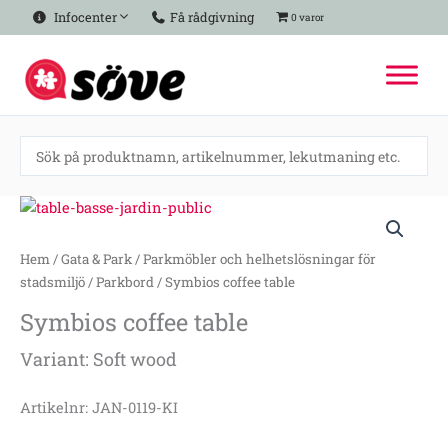
Hoppa
Infocenter
Få rådgivning
0 varor
till
innehåll
Symbios
coffee
table
Hem
/
Gata & Park
/
Parkmöbler och helhetslösningar för
mängd
stadsmiljö
/
Parkbord
/ Symbios coffee table
Symbios coffee table
Variant: Soft wood
Artikelnr: JAN-0119-KI