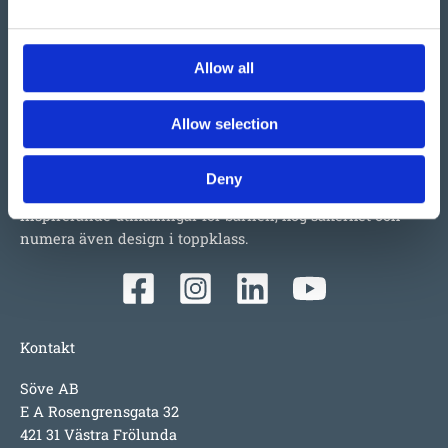
Allow all
Vi har så mycket vi skulle vilja berätta om detta både
stora och lilla företag i Ulefoss, Norge. Ett familjeföretag
Allow selection
som i snart 50 år tillverkat och sålt lekplatsutrustning,
parkmöbler m.m. i Norden. Tillväxten beror faktiskt mest
Deny
på produkterna i sig; underhållsfritt, lång garanti,
inspirerande utmaningar för barnen, hög säkerhet och
numera även design i toppklass.
Kontakt
Söve AB
E A Rosengrensgata 32
421 31 Västra Frölunda