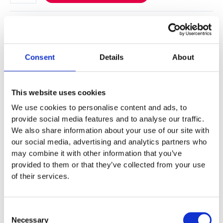
Specifikationer
Consent
Details
About
2,0 x 0,7 x 0,9 m
This website uses cookies
Monteringstid
We use cookies to personalise content and ads, to
provide social media features and to analyse our traffic.
Fundament
We also share information about your use of our site with
our social media, advertising and analytics partners who
may combine it with other information that you’ve
Material
provided to them or that they’ve collected from your use
of their services.
Skötsel
Consent
Necessary
Selection