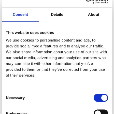
Gäller totalt mantimmar.
Consent
Details
About
Material
This website uses cookies
Material stolpe/rör
Galvaniserat stål
We use cookies to personalise content and ads, to
provide social media features and to analyse our traffic.
We also share information about your use of our site with
Garantivillkor
our social media, advertising and analytics partners who
may combine it with other information that you’ve
provided to them or that they’ve collected from your use
15-year limited warranty on failures of steel
of their services.
elements and steel components due to material or
manufacturing defects and 25 years on structural
integrity.
Consent
10-year limited warranty for defects in plastic HDPE
Necessary
Selection
components due to material or workmanship and 5
years for defects in all other plastic components
(except colour fading).
Preferences