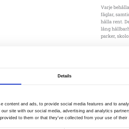
Varje behåll
fåglar, samt
hålla rent. 
lång hållbarh
parker, skolo
Med sin tydl
papperskorgar
offentliga mi
11 500
:-
Details
e content and ads, to provide social media features and to analy
Specifika
 our site with our social media, advertising and analytics partn
 provided to them or that they’ve collected from your use of their
Bredd