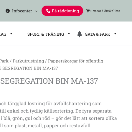
Infocenter
Få rådgivning
0 varor
LAG
SPORT & TRÄNING
GATA & PARK
 Park
/
Parkutrustning
/
Papperskorgar för offentlig
 SEGREGATION BIN MA-137
ON
SEGREGATION BIN MA-137
och färgglad lösning för avfallshantering som
ll enkel och tydlig källsortering. De fyra separata
i blå, grön, gul och röd – gör det lätt att sortera olika
ll som plast, metall, papper och restavfall.