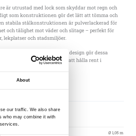
are är utrustad med lock som skyddar mot regn och
idigt som konstruktionen gör det lätt att tömma och
Den stabila stålkonstruktionen är pulverlackerad för
et och tålighet mot väder och slitage – perfekt för
r, lekplatser och stadsmiljöer.
iga färgkodning och moderna design gör dessa
 det både enkelt och trevligt att hålla rent i
ljöer.
About
Lägg till i offertförfrågan
se our traffic. We also share
tioner
ers who may combine it with
 services.
Ø 1,05 m