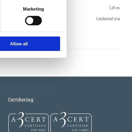
1,15 m
Marketing
Lackerad yta
llkor
Allow all
Certifiering