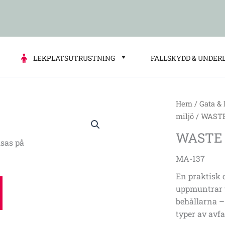
LEKPLATSUTRUSTNING
FALLSKYDD & UNDER
Hem
/
Gata &
WASTE
miljö
/ WASTE
SEGREGATI
WASTE 
BIN
sas på
MA-
MA-137
137
En praktisk 
mängd
uppmuntrar ti
behållarna – 
typer av avfa