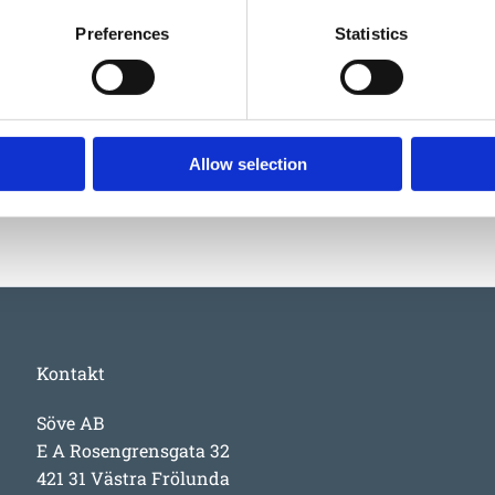
Höjd
Preferences
Statistics
Material
Garantivi
Allow selection
Kontakt
Söve AB
E A Rosengrensgata 32
421 31 Västra Frölunda