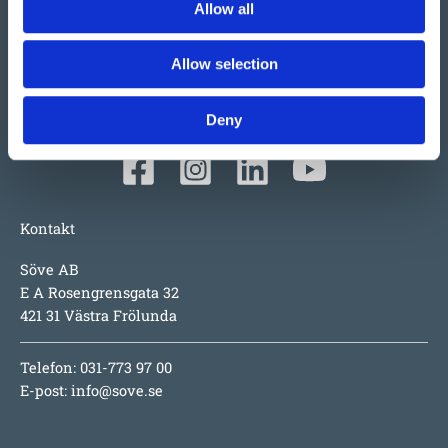
stora och lilla företag i Ulefoss, Norge. Ett familjeföretag
Allow all
som i snart 50 år tillverkat och sålt lekplatsutrustning,
parkmöbler m.m. i Norden. Tillväxten beror faktiskt mest
Allow selection
på produkterna i sig; underhållsfritt, lång garanti,
inspirerande utmaningar för barnen, hög säkerhet och
numera även design i toppklass.
Deny
Kontakt
Söve AB
E A Rosengrensgata 32
421 31 Västra Frölunda
Telefon: 031-773 97 00
E-post:
info@sove.se