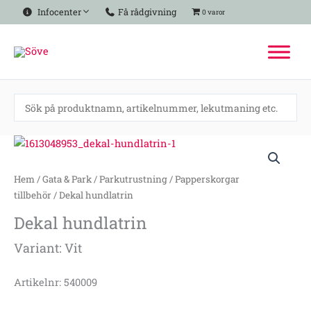
Hoppa
Infocenter
Få rådgivning
0 varor
till
innehåll
Dekal
hundlatrin
mängd
Hem
/
Gata & Park
/
Parkutrustning
/
Papperskorgar
tillbehör
/ Dekal hundlatrin
Dekal hundlatrin
Variant: Vit
Artikelnr: 540009