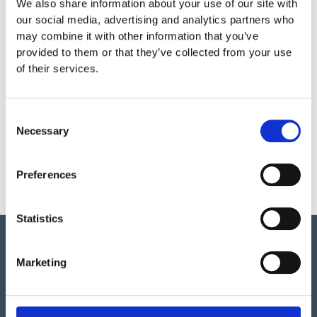
Bredd
0,1 m
We also share information about your use of our site with
our social media, advertising and analytics partners who
may combine it with other information that you’ve
Garantivillkor
provided to them or that they’ve collected from your use
of their services.
Consent
Necessary
Produktens utseende kan avvika mot de bilder som visas
Selection
på hemsidan.
Preferences
Statistics
Marketing
Vi har så mycket vi skulle vilja berätta om detta både