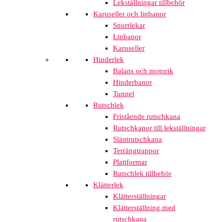
Lekställningar tillbehör
Karuseller och linbanor
Snurrlekar
Linbanor
Karuseller
Hinderlek
Balans och motorik
Hinderbanor
Tunnel
Rutschlek
Fristående rutschkana
Rutschkanor till lekställningar
Släntrutschkana
Terrängtrappor
Plattformar
Rutschlek tillbehör
Klätterlek
Klätterställningar
Klätterställning med
rutschkana