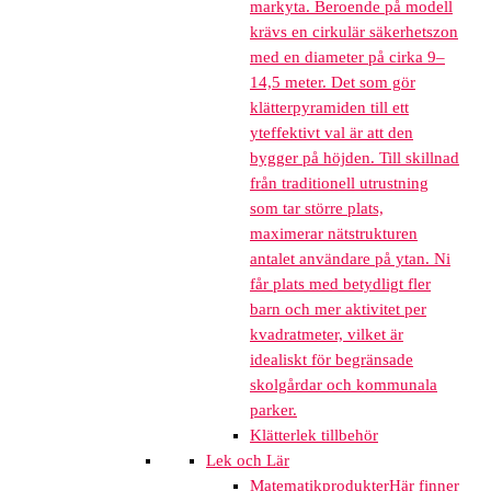
markyta. Beroende på modell
krävs en cirkulär säkerhetszon
med en diameter på cirka 9–
14,5 meter. Det som gör
klätterpyramiden till ett
yteffektivt val är att den
bygger på höjden. Till skillnad
från traditionell utrustning
som tar större plats,
maximerar nätstrukturen
antalet användare på ytan. Ni
får plats med betydligt fler
barn och mer aktivitet per
kvadratmeter, vilket är
idealiskt för begränsade
skolgårdar och kommunala
parker.
Klätterlek tillbehör
Lek och Lär
Matematikprodukter
Här finner