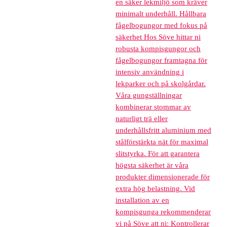
en säker lekmiljö som kräver
minimalt underhåll. Hållbara
fågelbogungor med fokus på
säkerhet Hos Söve hittar ni
robusta kompisgungor och
fågelbogungor framtagna för
intensiv användning i
lekparker och på skolgårdar.
Våra gungställningar
kombinerar stommar av
naturligt trä eller
underhållsfritt aluminium med
stålförstärkta nät för maximal
slitstyrka. För att garantera
högsta säkerhet är våra
produkter dimensionerade för
extra hög belastning. Vid
installation av en
kompisgunga rekommenderar
vi på Söve att ni: Kontrollerar