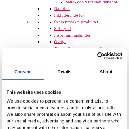
Sand- och vattenlek tillbehör
Naturlek
Inkluderande lek
Svanenmärkta produkter
Solskydd
Inspringningshinder
Övrigt
Trampolin
Trampolinerna är
tillverkade av fjädrande material som
gör att barnen kan hoppa högt. Att
komplettera lekplatsen med
Consent
Details
About
trampoliner blir ett spännande inslag
som de flesta barnen uppskattar. De
tar inte mycket plats och de fälls ner
This website uses cookies
i marken så de kan med fördel
We use cookies to personalise content and ads, to
monteras mellan lekplatsutrustning
provide social media features and to analyse our traffic.
där det finns lediga ytor. När barnen
We also share information about your use of our site with
springer mellan klätterställningar och
our social media, advertising and analytics partners who
FALLSKYDD & UNDERLAG
may combine it with other information that you’ve
Fallskyddsmattor