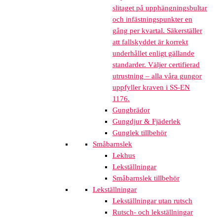
slitaget på upphängningsbultar
och infästningspunkter en
gång per kvartal. Säkerställer
att fallskyddet är korrekt
underhållet enligt gällande
standarder. Väljer certifierad
utrustning – alla våra gungor
uppfyller kraven i SS-EN
1176.
Gungbrädor
Gungdjur & Fjäderlek
Gunglek tillbehör
Småbarnslek
Lekhus
Lekställningar
Småbarnslek tillbehör
Lekställningar
Lekställningar utan rutsch
Rutsch- och lekställningar