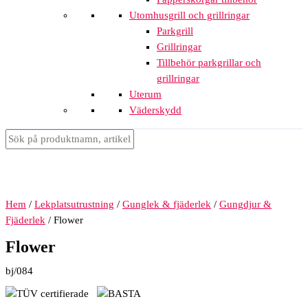
Utomhusgrill och grillringar
Parkgrill
Grillringar
Tillbehör parkgrillar och
grillringar
Uterum
Väderskydd
Hem
/
Lekplatsutrustning
/
Gunglek & fjäderlek
/
Gungdjur &
Fjäderlek
/ Flower
Flower
bj/084