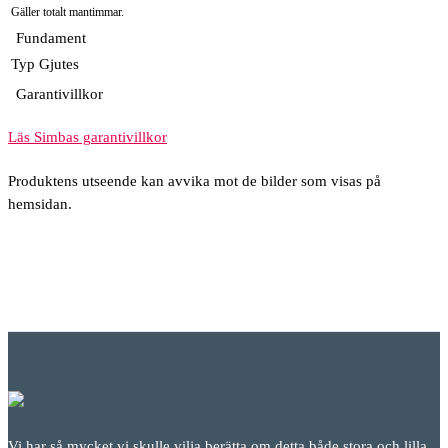
Gäller totalt mantimmar.
Fundament
Typ
Gjutes
Garantivillkor
Läs Simbas garantivillkor
Produktens utseende kan avvika mot de bilder som visas på
hemsidan.
Vi har så mycket vi skulle vilja berätta om detta både stora och lilla