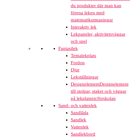
du produkter där man kan
förena leken med
matematikutmaningar
Interaktiv lek
Lekpaneler, aktivitetsväggar
och spel
Fantasilek
Temalekplats
Fordon
Djur
Lekställningar
Designelement
Designelement
till stolpar, staket och väggar
på lekplatsen/förskolan
Sand- och vattenlek
Sandlåda
Sandlek
Vattenlek
Sandlekbord