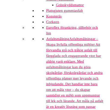
Grässkyddsmattor
Platsgjuten gummiasfalt
Konstgräs
Corkeen
Euroflex förankring, tillbehör och
lim
Asfaltsmålning
Asfaltsmålningar –
Skapa livfulla offentliga miljöer Att
förvandla grå och tråkig asfalt till
färgglada och engagerande ytor har
aldrig varit enklare. Med
asfaltsmålningar kan du göra
skolgårdar, förskolegårdar och andra
offentliga platser mer levande och
inbjudande. Det handlar inte bara
om att måla ytor – du skapar
samtidigt en miljö som uppmuntrar
till lek och lärande. Att måla på asfalt
är en kreativ lösning som passar