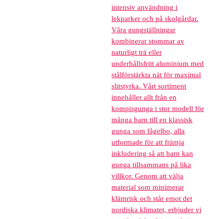
intensiv användning i
lekparker och på skolgårdar.
Våra gungställningar
kombinerar stommar av
naturligt trä eller
underhållsfritt aluminium med
stålförstärkta nät för maximal
slitstyrka. Vårt sortiment
innehåller allt från en
kompisgunga i stor modell för
många barn till en klassisk
gunga som fågelbo, alla
utformade för att främja
inkludering så att barn kan
gunga tillsammans på lika
villkor. Genom att välja
material som minimerar
klämrisk och står emot det
nordiska klimatet, erbjuder vi