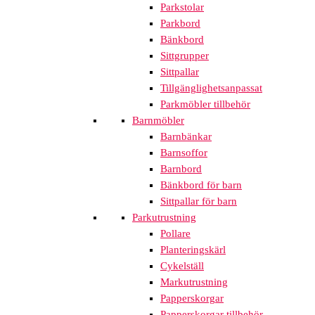
Parkstolar
Parkbord
Bänkbord
Sittgrupper
Sittpallar
Tillgänglighetsanpassat
Parkmöbler tillbehör
Barnmöbler
Barnbänkar
Barnsoffor
Barnbord
Bänkbord för barn
Sittpallar för barn
Parkutrustning
Pollare
Planteringskärl
Cykelställ
Markutrustning
Papperskorgar
Papperskorgar tillbehör