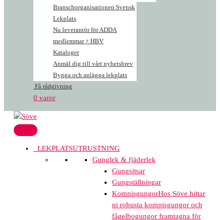
Branschorganisationen Svensk
Lekplats
Nu leverantör för ADDA
medlemmar + HBV
Kataloger
Anmäl dig till vårt nyhetsbrev
Bygga och anlägga lekplats
Få rådgivning
0 varor
LEKPLATSUTRUSTNING
Gunglek & fjäderlek
Gungsitsar
Gungställningar
Kompisgungor
Hos Söve hittar
ni robusta kompisgungor och
fågelbogungor framtagna för