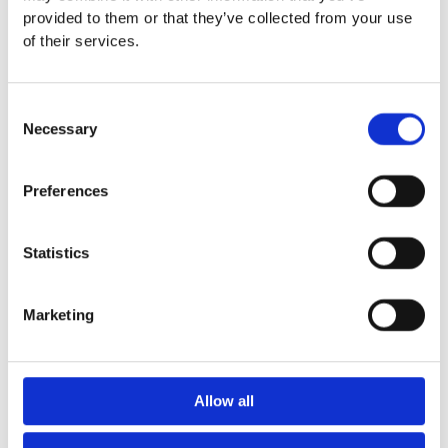
provided to them or that they’ve collected from your use
Euroflex fallskyddsmatta 30
of their services.
mm - för fallhöjd till och med
1 meter
Euroflex fallskyddsmatta 40
Consent
mm - för fallhöjd 1,2 meter
Necessary
Selection
Euroflex fallskyddsmatta 50
mm - för fallhöjd 1,5 meter
Euroflex fallskyddsmatta 60
Preferences
mm – för fallhöjd 1,7 meter
Euroflex fallskyddsmatta 70
mm - för fallhöjd 2,1 meter
Statistics
Euroflex fallskyddsmatta 80
mm - för fallhöjd 2,4 meter
Marketing
Euroflex fallskyddsmatta 90
mm soft - för fallhöjd 3,0
meter
Nordic rubber safe tiles 40
Allow all
mm – fallhöjd upp till 1,5 m
Nordic rubber safe tiles 55