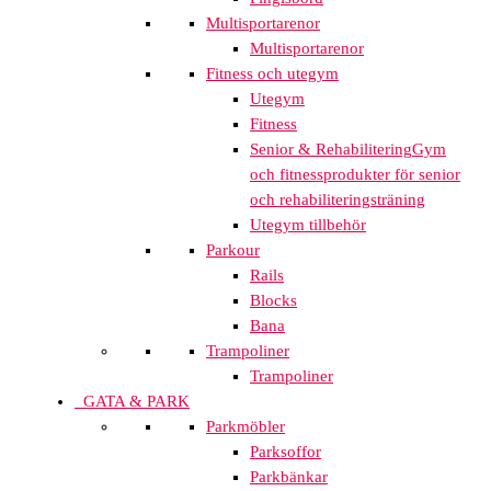
Multisportarenor
Multisportarenor
Fitness och utegym
Utegym
Fitness
Senior & Rehabilitering
Gym
och fitnessprodukter för senior
och rehabiliteringsträning
Utegym tillbehör
Parkour
Rails
Blocks
Bana
Trampoliner
Trampoliner
GATA & PARK
Parkmöbler
Parksoffor
Parkbänkar