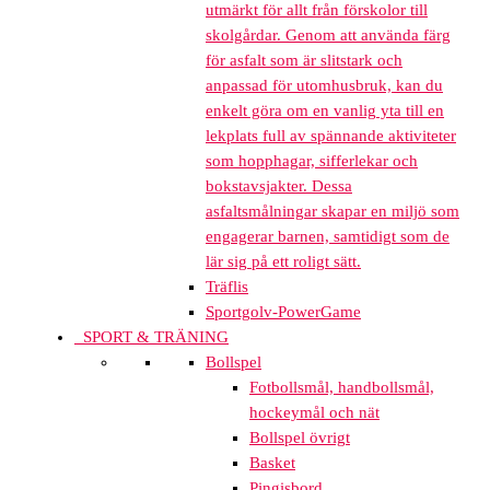
utmärkt för allt från förskolor till
skolgårdar. Genom att använda färg
för asfalt som är slitstark och
anpassad för utomhusbruk, kan du
enkelt göra om en vanlig yta till en
lekplats full av spännande aktiviteter
som hopphagar, sifferlekar och
bokstavsjakter. Dessa
asfaltsmålningar skapar en miljö som
engagerar barnen, samtidigt som de
lär sig på ett roligt sätt.
Träflis
Sportgolv-PowerGame
SPORT & TRÄNING
Bollspel
Fotbollsmål, handbollsmål,
hockeymål och nät
Bollspel övrigt
Basket
Pingisbord