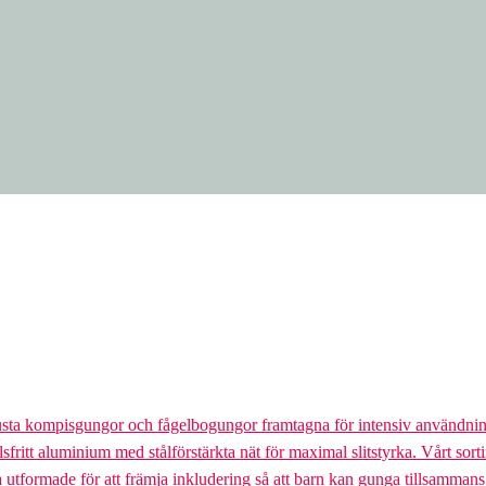
usta kompisgungor och fågelbogungor framtagna för intensiv användnin
lsfritt aluminium med stålförstärkta nät för maximal slitstyrka. Vårt so
la utformade för att främja inkludering så att barn kan gunga tillsamman