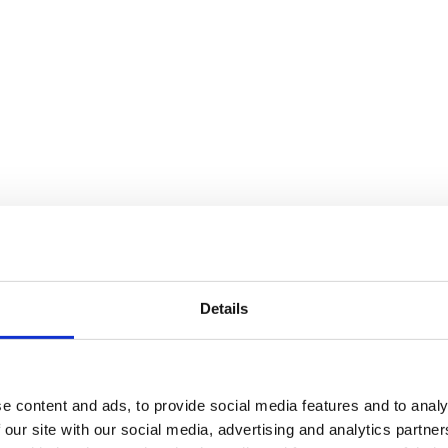
Details
e content and ads, to provide social media features and to analy
 our site with our social media, advertising and analytics partn
finns i flera storlekar, från tre meters höjd upp till den 6,5 meter hög