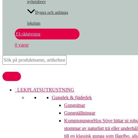
nyhetsbrev
Bygga och anlägga
lekplats
Få rådgivning
0 varor
LEKPLATSUTRUSTNING
Gunglek & fjäderlek
Gungsitsar
Gungställningar
Kompisgungor
Hos Söve hittar ni rob
stommar av naturligt trä eller underhål
till en klassisk gunga som fågelbo, al