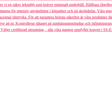
uder vi en säker lekmiljö som kräver minimalt underhåll. Hållbara fågel
gna för intensiv användning i lekparker och på skolgårdar. Våra gungst
aximal slitstyrka. För att garantera högsta säkerhet är våra produkter di
tt ni: Kontrollerar slitaget på upphängningsbultar och infästningspunkt
. Väljer certifierad utrustning – alla våra gungor uppfyller kraven i SS-