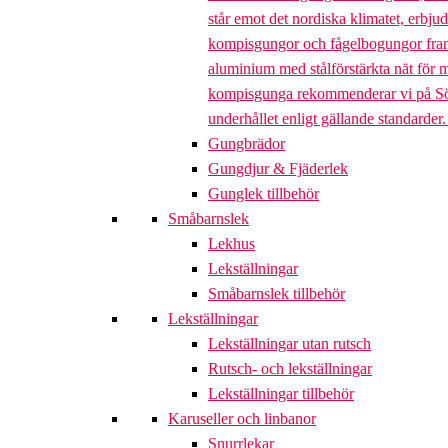
står emot det nordiska klimatet, erbj
kompisgungor och fågelbogungor framta
aluminium med stålförstärkta nät för m
kompisgunga rekommenderar vi på Söve a
underhållet enligt gällande standarder
Gungbrädor
Gungdjur & Fjäderlek
Gunglek tillbehör
Småbarnslek
Lekhus
Lekställningar
Småbarnslek tillbehör
Lekställningar
Lekställningar utan rutsch
Rutsch- och lekställningar
Lekställningar tillbehör
Karuseller och linbanor
Snurrlekar