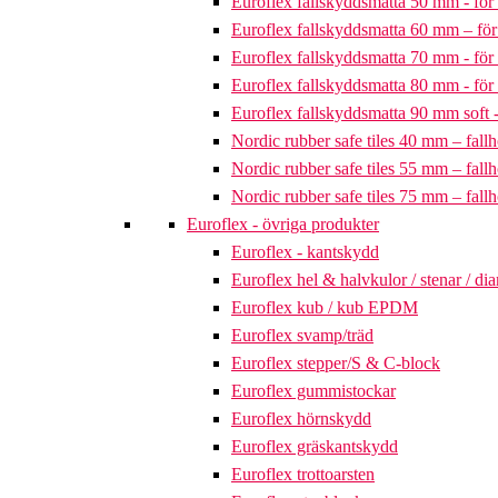
Euroflex fallskyddsmatta 50 mm - för 
Euroflex fallskyddsmatta 60 mm – för 
Euroflex fallskyddsmatta 70 mm - för 
Euroflex fallskyddsmatta 80 mm - för 
Euroflex fallskyddsmatta 90 mm soft - 
Nordic rubber safe tiles 40 mm – fallh
Nordic rubber safe tiles 55 mm – fallh
Nordic rubber safe tiles 75 mm – fallh
Euroflex - övriga produkter
Euroflex - kantskydd
Euroflex hel & halvkulor / stenar / d
Euroflex kub / kub EPDM
Euroflex svamp/träd
Euroflex stepper/S & C-block
Euroflex gummistockar
Euroflex hörnskydd
Euroflex gräskantskydd
Euroflex trottoarsten