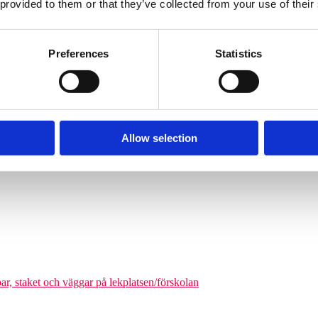
 provided to them or that they’ve collected from your use of their
Söves klätterpyramider finns i flera storlekar, från tre meters höjd upp
nga barn från cirka 6 år och uppåt att klättra på en och samma gång. De
äkerhetszon med en diameter på cirka 9–14,5 meter. Det som gör klätterpy
Preferences
Statistics
om tar större plats, maximerar nätstrukturen antalet användare på ytan. Ni
olgårdar och kommunala parker.
Allow selection
odukter där man kan förena leken med matematikutmaningar
par, staket och väggar på lekplatsen/förskolan