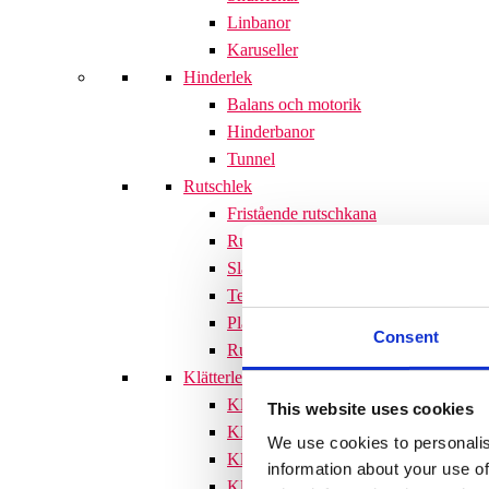
Linbanor
Karuseller
Hinderlek
Balans och motorik
Hinderbanor
Tunnel
Rutschlek
Fristående rutschkana
Rutschkanor till lekställningar
Släntrutschkana
Terrängtrappor
Plattformar
Consent
Rutschlek tillbehör
Klätterlek
Klätterställningar
This website uses cookies
Klätterställning med rutschkana
We use cookies to personalis
Klätternät
information about your use of
Klätterpyramid
Söves klätterpyramider 