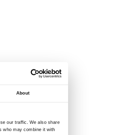
About
se our traffic. We also share
ers who may combine it with
a Climbing pyramid 650. Läs mer...