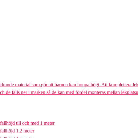
ädrande material som gör att barnen kan hoppa högt. Att komplettera lek
och de fälls ner i marken så de kan med fördel monteras mellan lekplatsu
fallhöjd till och med 1 meter
fallhöjd 1,2 meter