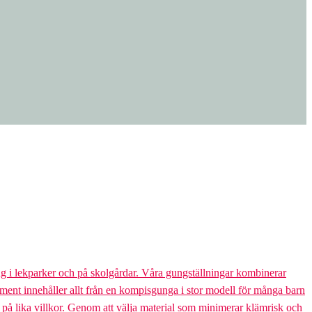
g i lekparker och på skolgårdar. Våra gungställningar kombinerar
rtiment innehåller allt från en kompisgunga i stor modell för många barn
s på lika villkor. Genom att välja material som minimerar klämrisk och