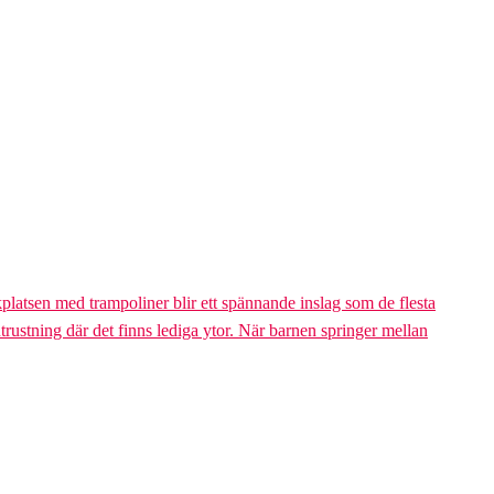
platsen med trampoliner blir ett spännande inslag som de flesta
trustning där det finns lediga ytor. När barnen springer mellan