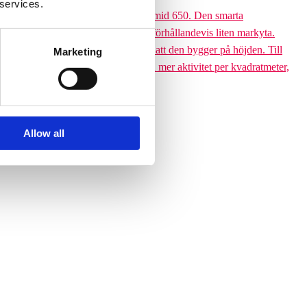
 services.
 till den 6,5 meter höga Climbing pyramid 650. Den smarta
ssutom tar klätterpyramiden upp en förhållandevis liten markyta.
ramiden till ett yteffektivt val är att den bygger på höjden. Till
Marketing
 får plats med betydligt fler barn och mer aktivitet per kvadratmeter,
Allow all