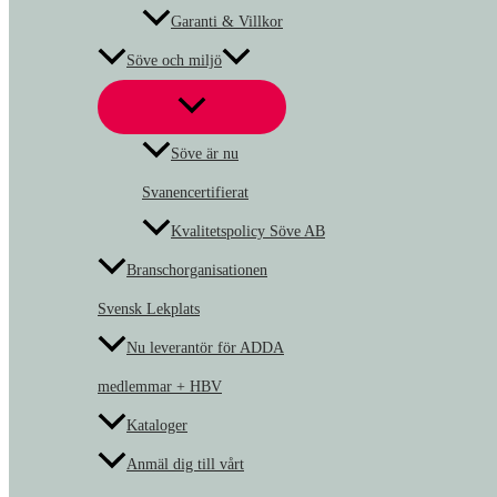
Garanti & Villkor
Söve och miljö
Söve är nu
Svanencertifierat
Kvalitetspolicy Söve AB
Branschorganisationen
Svensk Lekplats
Nu leverantör för ADDA
medlemmar + HBV
Kataloger
Anmäl dig till vårt