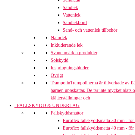
Sandlek
Vattenlek
Sandlekbord
Sand- och vattenlek tillbehör
Naturlek
Inkluderande lek
Svanenmärkta produkter
Solskydd
Inspringningshinder
Övrigt
Trampolin
Trampolinerna är tillverkade av fj
barnen uppskattar. De tar inte mycket plats 
klätterställningar och
FALLSKYDD & UNDERLAG
Fallskyddsmattor
Euroflex fallskyddsmatta 30 mm - för 
Euroflex fallskyddsmatta 40 mm - för 