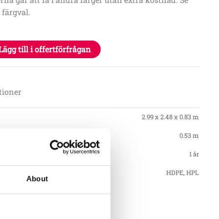
 färgval.
Lägg till i offertförfrågan
tioner
2.99 x 2.48 x 0.83 m
0.53 m
1 år
HDPE, HPL
About
gstid