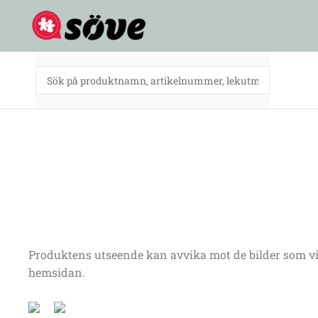
Hoppa
till
innehåll
Produktens utseende kan avvika mot de bilder som vi
hemsidan.