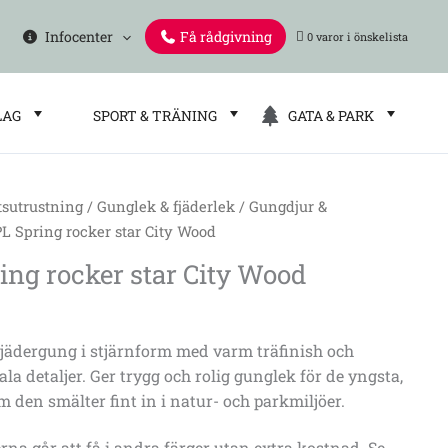
Infocenter
Få rådgivning
0 varor
LAG
SPORT & TRÄNING
GATA & PARK
tsutrustning
/
Gunglek & fjäderlek
/
Gungdjur &
L Spring rocker star City Wood
ing rocker star City Wood
jädergung i stjärnform med varm träfinish och
la detaljer. Ger trygg och rolig gunglek för de yngsta,
m den smälter fint in i natur- och parkmiljöer.
na går att få i andra färger utan extra kostnad. Se