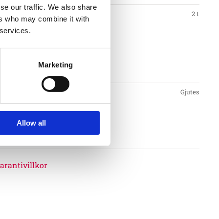
se our traffic. We also share
2 t
ers who may combine it with
 services.
mmar.
Marketing
nt
Gjutes
Allow all
llkor
arantivillkor