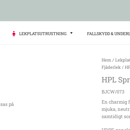
LEKPLATSUTRUSTNING
FALLSKYDD & UNDER
Hem
/
Lekpla
HPL
Fjäderlek
/ HP
Spring
HPL Spr
rocker
star
BJCW/073
City
En charmig f
Wood
sas på
mjuka, neutra
mängd
samtidigt so
HDPE-paneler