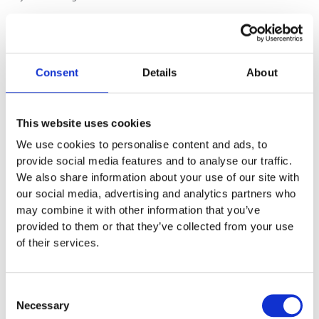
Den söta
f
jäderleken Igelkotten sprider glädje på varje
lekplats! Med sin vänliga design och mjuka former bjuder
den in barn till trygg och fantasifull gunglek. Perfekt för
Consent
Details
About
förskolor, lekparker och bostadsområden där lek och
rörelse ska vara både roligt och säkert.
7 500
:-
This website uses cookies
Lägg till i offertförfrågan
We use cookies to personalise content and ads, to
provide social media features and to analyse our traffic.
We also share information about your use of our site with
our social media, advertising and analytics partners who
Specifikationer
may combine it with other information that you’ve
provided to them or that they’ve collected from your use
0,93 x 0,48 x 0,93 m
of their services.
0,53 m
Consent
3,19 x 2,48 m
Necessary
Selection