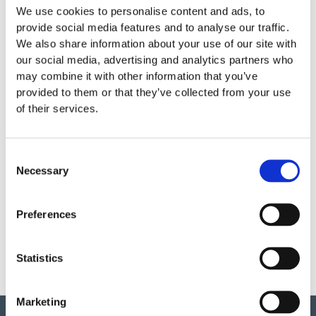
6 år
We use cookies to personalise content and ads, to
provide social media features and to analyse our traffic.
We also share information about your use of our site with
Monteringstid
our social media, advertising and analytics partners who
may combine it with other information that you’ve
provided to them or that they’ve collected from your use
Material
of their services.
Garantivillkor
Consent
Necessary
Selection
Produktens utseende kan avvika mot de bilder som visas
på hemsidan.
Preferences
Statistics
Marketing