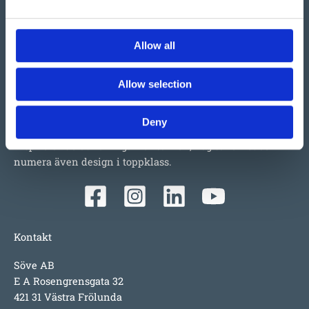
Allow all
Vi har så mycket vi skulle vilja berätta om detta både
stora och lilla företag i Ulefoss, Norge. Ett familjeföretag
Allow selection
som i snart 50 år tillverkat och sålt lekplatsutrustning,
parkmöbler m.m. i Norden. Tillväxten beror faktiskt mest
Deny
på produkterna i sig; underhållsfritt, lång garanti,
inspirerande utmaningar för barnen, hög säkerhet och
numera även design i toppklass.
Kontakt
Söve AB
E A Rosengrensgata 32
421 31 Västra Frölunda