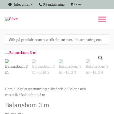
Hoppa
Infocenter
Få rådgivning
0 varor
till
innehåll
Balansbom
3
m
mängd
Hem
/
Lekplatsutrustning
/
Hinderlek
/
Balans och
motorik
/ Balansbom 3 m
Balansbom 3 m