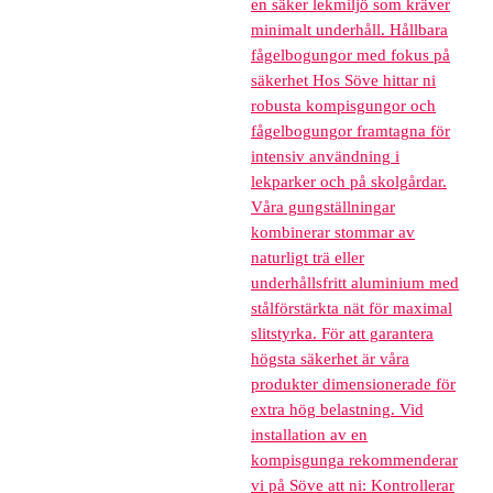
en säker lekmiljö som kräver
minimalt underhåll. Hållbara
fågelbogungor med fokus på
säkerhet Hos Söve hittar ni
robusta kompisgungor och
fågelbogungor framtagna för
intensiv användning i
lekparker och på skolgårdar.
Våra gungställningar
kombinerar stommar av
naturligt trä eller
underhållsfritt aluminium med
stålförstärkta nät för maximal
slitstyrka. För att garantera
högsta säkerhet är våra
produkter dimensionerade för
extra hög belastning. Vid
installation av en
kompisgunga rekommenderar
vi på Söve att ni: Kontrollerar