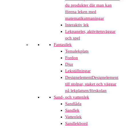
du produkter där man kan
förena leken med
matematikutmaningar
Interaktiv lek
Lekpaneler, aktivitetsväggar
och spel
Fantasilek
Temalekplats
Fordon
Djur
Lekställningar
Designelement
Designelement
till stolpar, staket och väggar
på lekplatsen/förskolan
Sand- och vattenlek
Sandlåda
Sandlek
Vattenlek
Sandlekbord