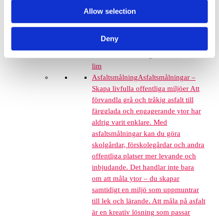
Grässkyddsmattor
Allow selection
Platsgjuten gummiasfalt
Konstgräs
Deny
Corkeen
Euroflex förankring, tillbehör och
lim
Asfaltsmålning
Asfaltsmålningar –
Skapa livfulla offentliga miljöer Att
förvandla grå och tråkig asfalt till
färgglada och engagerande ytor har
aldrig varit enklare. Med
asfaltsmålningar kan du göra
skolgårdar, förskolegårdar och andra
offentliga platser mer levande och
inbjudande. Det handlar inte bara
om att måla ytor – du skapar
samtidigt en miljö som uppmuntrar
till lek och lärande. Att måla på asfalt
är en kreativ lösning som passar