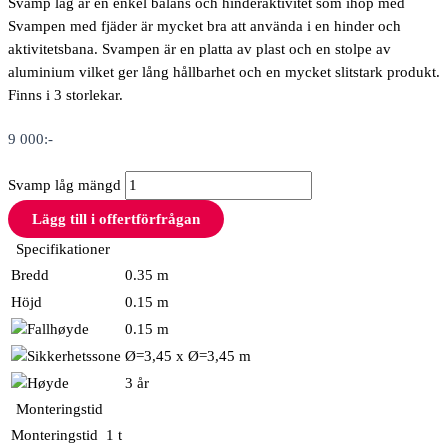
Svamp låg är en enkel balans och hinderaktivitet som ihop med
Svampen med fjäder är mycket bra att använda i en hinder och
aktivitetsbana. Svampen är en platta av plast och en stolpe av
aluminium vilket ger lång hållbarhet och en mycket slitstark produkt.
Finns i 3 storlekar.
9 000
:-
Svamp låg mängd
Lägg till i offertförfrågan
Specifikationer
Bredd
0.35 m
Höjd
0.15 m
0.15 m
Ø=3,45 x Ø=3,45 m
3 år
Monteringstid
Monteringstid
1 t