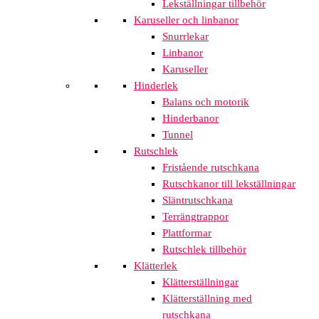
Lekställningar tillbehör
Karuseller och linbanor
Snurrlekar
Linbanor
Karuseller
Hinderlek
Balans och motorik
Hinderbanor
Tunnel
Rutschlek
Fristående rutschkana
Rutschkanor till lekställningar
Släntrutschkana
Terrängtrappor
Plattformar
Rutschlek tillbehör
Klätterlek
Klätterställningar
Klätterställning med
rutschkana