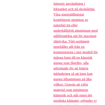
intensiv användning i
lekparker och på skolgårdar.
Våra gungställningar
kombinerar stommar av
naturligt trä eller
underhållsfritt aluminium med
stålförstärkta nät för maximal
slitstyrka. Vårt sortiment
innehåller allt från en
kompisgunga i stor modell för
många barn till en klassisk
gunga som fågelbo, alla
utformade för att främja
inkludering så att barn kan
gunga tillsammans på lika
villkor. Genom att välja
material som minimerar
klämrisk och står emot det
nordiska klimatet, erbjuder vi