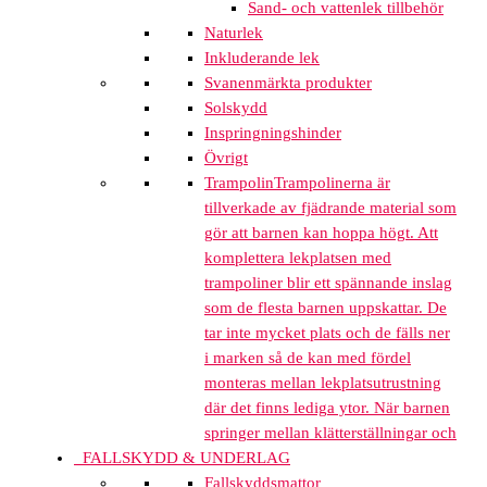
Sand- och vattenlek tillbehör
Naturlek
Inkluderande lek
Svanenmärkta produkter
Solskydd
Inspringningshinder
Övrigt
Trampolin
Trampolinerna är
tillverkade av fjädrande material som
gör att barnen kan hoppa högt. Att
komplettera lekplatsen med
trampoliner blir ett spännande inslag
som de flesta barnen uppskattar. De
tar inte mycket plats och de fälls ner
i marken så de kan med fördel
monteras mellan lekplatsutrustning
där det finns lediga ytor. När barnen
springer mellan klätterställningar och
FALLSKYDD & UNDERLAG
Fallskyddsmattor