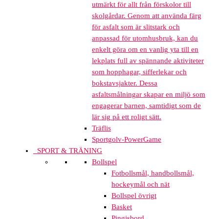
utmärkt för allt från förskolor till
skolgårdar. Genom att använda färg
för asfalt som är slitstark och
anpassad för utomhusbruk, kan du
enkelt göra om en vanlig yta till en
lekplats full av spännande aktiviteter
som hopphagar, sifferlekar och
bokstavsjakter. Dessa
asfaltsmålningar skapar en miljö som
engagerar barnen, samtidigt som de
lär sig på ett roligt sätt.
Träflis
Sportgolv-PowerGame
SPORT & TRÄNING
Bollspel
Fotbollsmål, handbollsmål,
hockeymål och nät
Bollspel övrigt
Basket
Pingisbord