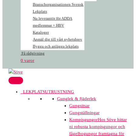
Branschorganisationen Svensk
Lekplats
Nu leverantör för ADDA
medlemmar + HBV
Kataloger
Anmäl dig till vårt nyhetsbrev
Bygga och anlägga lekplats
Få rådgivning
0 varor
LEKPLATSUTRUSTNING
Gunglek & fjäderlek
Gungsitsar
Gungställningar
Kompisgungor
Hos Söve hittar
ni robusta kompisgungor och
fågelbogungor framtagna för