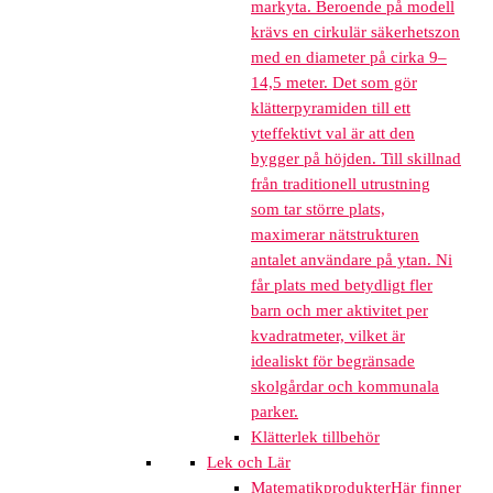
markyta. Beroende på modell
krävs en cirkulär säkerhetszon
med en diameter på cirka 9–
14,5 meter. Det som gör
klätterpyramiden till ett
yteffektivt val är att den
bygger på höjden. Till skillnad
från traditionell utrustning
som tar större plats,
maximerar nätstrukturen
antalet användare på ytan. Ni
får plats med betydligt fler
barn och mer aktivitet per
kvadratmeter, vilket är
idealiskt för begränsade
skolgårdar och kommunala
parker.
Klätterlek tillbehör
Lek och Lär
Matematikprodukter
Här finner