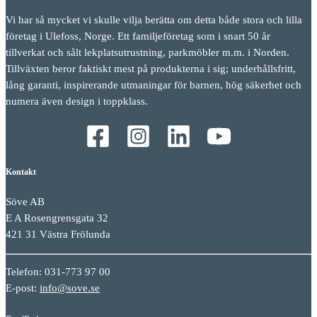
Vi har så mycket vi skulle vilja berätta om detta både stora och lilla
företag i Ulefoss, Norge. Ett familjeföretag som i snart 50 år
tillverkat och sålt lekplatsutrustning, parkmöbler m.m. i Norden.
Tillväxten beror faktiskt mest på produkterna i sig; underhållsfritt,
lång garanti, inspirerande utmaningar för barnen, hög säkerhet och
numera även design i toppklass.
Kontakt
Söve AB
E A Rosengrensgata 32
421 31 Västra Frölunda
Telefon: 031-773 97 00
E-post:
info@sove.se