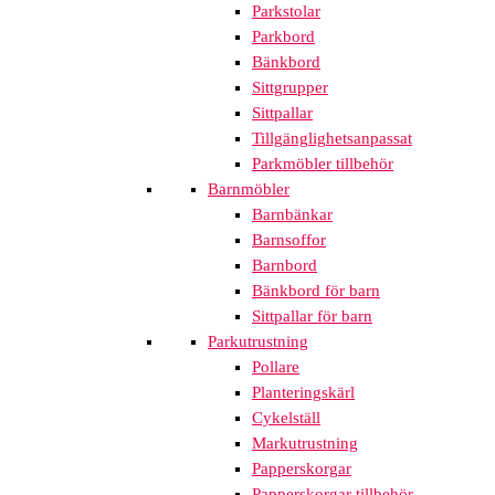
Parkstolar
Parkbord
Bänkbord
Sittgrupper
Sittpallar
Tillgänglighetsanpassat
Parkmöbler tillbehör
Barnmöbler
Barnbänkar
Barnsoffor
Barnbord
Bänkbord för barn
Sittpallar för barn
Parkutrustning
Pollare
Planteringskärl
Cykelställ
Markutrustning
Papperskorgar
Papperskorgar tillbehör