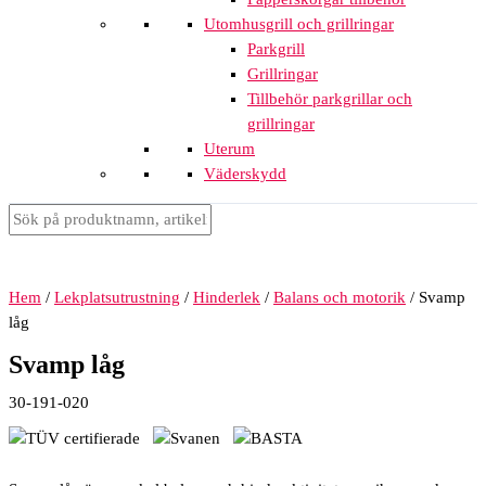
Utomhusgrill och grillringar
Parkgrill
Grillringar
Tillbehör parkgrillar och
grillringar
Uterum
Väderskydd
Hem
/
Lekplatsutrustning
/
Hinderlek
/
Balans och motorik
/ Svamp
låg
Svamp låg
30-191-020