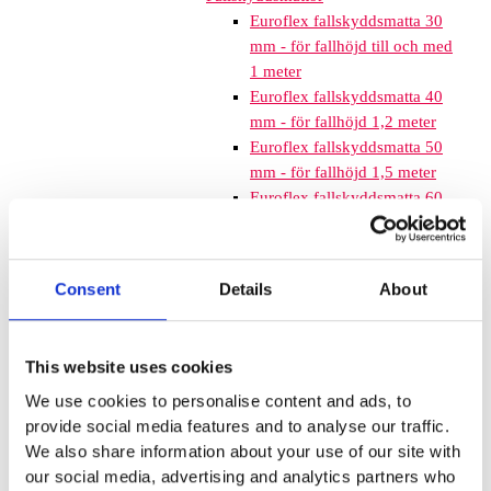
Euroflex fallskyddsmatta 30
mm - för fallhöjd till och med
1 meter
Euroflex fallskyddsmatta 40
mm - för fallhöjd 1,2 meter
Euroflex fallskyddsmatta 50
mm - för fallhöjd 1,5 meter
Euroflex fallskyddsmatta 60
mm – för fallhöjd 1,7 meter
Euroflex fallskyddsmatta 70
mm - för fallhöjd 2,1 meter
Consent
Details
About
Euroflex fallskyddsmatta 80
mm - för fallhöjd 2,4 meter
Euroflex fallskyddsmatta 90
This website uses cookies
mm soft - för fallhöjd 3,0
meter
We use cookies to personalise content and ads, to
Nordic rubber safe tiles 40
provide social media features and to analyse our traffic.
mm – fallhöjd upp till 1,5 m
We also share information about your use of our site with
Nordic rubber safe tiles 55
our social media, advertising and analytics partners who