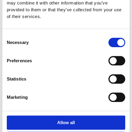
mm – fallhöjd upp till 2,1 m
may combine it with other information that you’ve
Nordic rubber safe tiles 75
provided to them or that they’ve collected from your use
mm – fallhöjd upp till 2,5 m
of their services.
Euroflex - övriga produkter
Euroflex - kantskydd
Consent
Euroflex hel & halvkulor /
Necessary
stenar / diamonds
Selection
Euroflex kub / kub EPDM
Euroflex svamp/träd
Preferences
Euroflex stepper/S & C-block
Euroflex gummistockar
Euroflex hörnskydd
Statistics
Euroflex gräskantskydd
Euroflex trottoarsten
Marketing
Euroflex stegblock
Euroflex kantprofil - olika
tjocklekar
Euroflex hörnprofil - olika
Allow all
tjocklek
Grässkyddsmattor