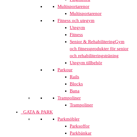
Multisportarenor
Multisportarenor
Fitness och utegym
Utegym
Fitness
Senior & Rehabilitering
Gym
och fitnessprodukter för senior
och rehabiliteringsträning
Utegym tillbehör
Parkour
Rails
Blocks
Bana
Trampoliner
Trampoliner
GATA & PARK
Parkmöbler
Parksoffor
Parkbänkar