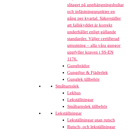
slitaget på upphängningsbultar
och infästningspunkter en
gång per kvartal. Säkerställer
att fallskyddet är korrekt
underhållet enligt gällande
standarder. Väljer certifierad
utrustning – alla våra gungor
uppfyller kraven i SS-EN
1176.
Gungbrädor
Gungdjur & Fjäderlek
Gunglek tillbehör
Småbarnslek
Lekhus
Lekställningar
Småbarnslek tillbehör
Lekställningar
Lekställningar utan rutsch
Rutsch- och lekställningar