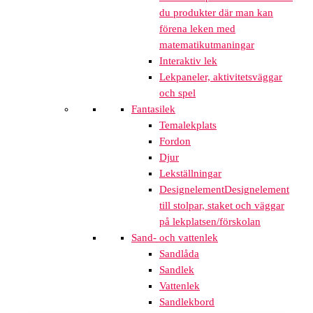
du produkter där man kan
förena leken med
matematikutmaningar
Interaktiv lek
Lekpaneler, aktivitetsväggar
och spel
Fantasilek
Temalekplats
Fordon
Djur
Lekställningar
Designelement
Designelement
till stolpar, staket och väggar
på lekplatsen/förskolan
Sand- och vattenlek
Sandlåda
Sandlek
Vattenlek
Sandlekbord