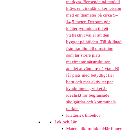
markyta. Beroende på modell
krävs en cirkulär säkerhetszon
med en diameter på cirka 9–
14,5 meter. Det som gör
klätterpyramiden till ett
yteffektivt val är att den
bygger på höjden. Till skillnad
från traditionell utrustning
som tar större plats,
maximerar nätstrukturen
antalet användare på ytan. Ni
får plats med betydligt fler
barn och mer aktivitet per
kvadratmeter, vilket är
idealiskt för begränsade
skolgårdar och kommunala
parker.
Klätterlek tillbehör
Lek och Lär
Matematikprodukter
Här finner