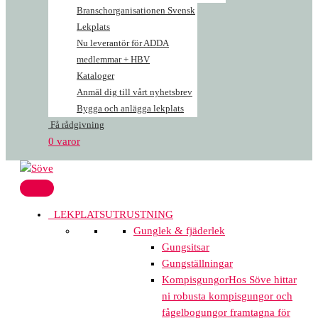
Branschorganisationen Svensk
Lekplats
Nu leverantör för ADDA
medlemmar + HBV
Kataloger
Anmäl dig till vårt nyhetsbrev
Bygga och anlägga lekplats
Få rådgivning
0 varor
LEKPLATSUTRUSTNING
Gunglek & fjäderlek
Gungsitsar
Gungställningar
Kompisgungor
Hos Söve hittar
ni robusta kompisgungor och
fågelbogungor framtagna för