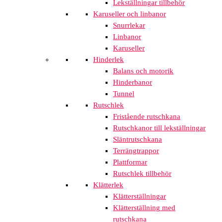
Lekställningar tillbehör
Karuseller och linbanor
Snurrlekar
Linbanor
Karuseller
Hinderlek
Balans och motorik
Hinderbanor
Tunnel
Rutschlek
Fristående rutschkana
Rutschkanor till lekställningar
Släntrutschkana
Terrängtrappor
Plattformar
Rutschlek tillbehör
Klätterlek
Klätterställningar
Klätterställning med
rutschkana