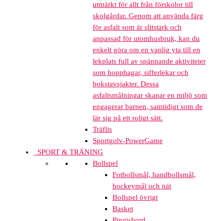
utmärkt för allt från förskolor till
skolgårdar. Genom att använda färg
för asfalt som är slitstark och
anpassad för utomhusbruk, kan du
enkelt göra om en vanlig yta till en
lekplats full av spännande aktiviteter
som hopphagar, sifferlekar och
bokstavsjakter. Dessa
asfaltsmålningar skapar en miljö som
engagerar barnen, samtidigt som de
lär sig på ett roligt sätt.
Träflis
Sportgolv-PowerGame
SPORT & TRÄNING
Bollspel
Fotbollsmål, handbollsmål,
hockeymål och nät
Bollspel övrigt
Basket
Pingisbord