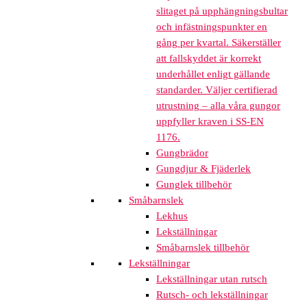
slitaget på upphängningsbultar
och infästningspunkter en
gång per kvartal. Säkerställer
att fallskyddet är korrekt
underhållet enligt gällande
standarder. Väljer certifierad
utrustning – alla våra gungor
uppfyller kraven i SS-EN
1176.
Gungbrädor
Gungdjur & Fjäderlek
Gunglek tillbehör
Småbarnslek
Lekhus
Lekställningar
Småbarnslek tillbehör
Lekställningar
Lekställningar utan rutsch
Rutsch- och lekställningar