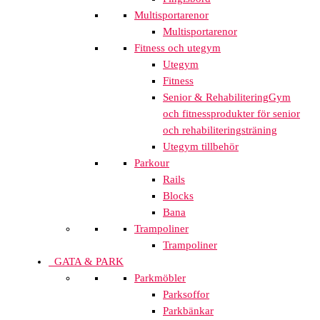
Multisportarenor
Multisportarenor
Fitness och utegym
Utegym
Fitness
Senior & Rehabilitering
Gym
och fitnessprodukter för senior
och rehabiliteringsträning
Utegym tillbehör
Parkour
Rails
Blocks
Bana
Trampoliner
Trampoliner
GATA & PARK
Parkmöbler
Parksoffor
Parkbänkar