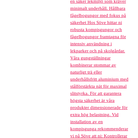
en säker lekmiljö som kräver
minimalt underhåll. Hållbara
fågelbogungor med fokus på
säkerhet Hos Söve hittar ni
robusta kompisgungor och
fågelbogungor framtagna för
intensiv användning i
lekparker och på skolgårdar.
Våra gungställningar
kombinerar stommar av
naturligt trä eller
underhållsfritt aluminium med
stålförstärkta nät för maximal
slitstyrka. För att garantera
högsta säkerhet är våra
produkter dimensionerade för
extra hög belastning. Vid
installation av en
kompisgunga rekommenderar
vi på Söve att ni: Kontrollerar