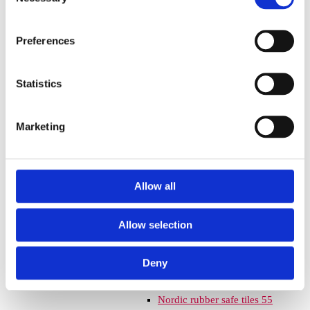
Selection
Euroflex fallskyddsmatta 30
mm - för fallhöjd till och med
Preferences
1 meter
Euroflex fallskyddsmatta 40
mm - för fallhöjd 1,2 meter
Statistics
Euroflex fallskyddsmatta 50
mm - för fallhöjd 1,5 meter
Euroflex fallskyddsmatta 60
Marketing
mm – för fallhöjd 1,7 meter
Euroflex fallskyddsmatta 70
mm - för fallhöjd 2,1 meter
Allow all
Euroflex fallskyddsmatta 80
mm - för fallhöjd 2,4 meter
Euroflex fallskyddsmatta 90
Allow selection
mm soft - för fallhöjd 3,0
meter
Deny
Nordic rubber safe tiles 40
mm – fallhöjd upp till 1,5 m
Nordic rubber safe tiles 55