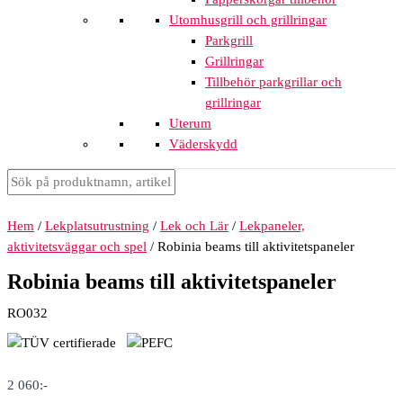
Utomhusgrill och grillringar
Parkgrill
Grillringar
Tillbehör parkgrillar och
grillringar
Uterum
Väderskydd
Hem
/
Lekplatsutrustning
/
Lek och Lär
/
Lekpaneler,
aktivitetsväggar och spel
/ Robinia beams till aktivitetspaneler
Robinia beams till aktivitetspaneler
RO032
2 060
:-