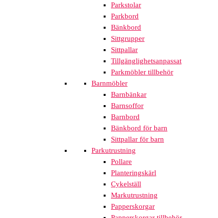
Parkstolar
Parkbord
Bänkbord
Sittgrupper
Sittpallar
Tillgänglighetsanpassat
Parkmöbler tillbehör
Barnmöbler
Barnbänkar
Barnsoffor
Barnbord
Bänkbord för barn
Sittpallar för barn
Parkutrustning
Pollare
Planteringskärl
Cykelställ
Markutrustning
Papperskorgar
Papperskorgar tillbehör