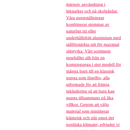
intensiv användning i
lekparker och på skolgårdar.
Våra gungställningar
kombinerar stommar av
naturligt trä eller
underhållsfritt aluminium med
stålförstärkta nät för maximal
slitstyrka. Vårt sortiment
innehåller allt från en
kompisgunga i stor modell för
många barn till en klassisk
gunga som fågelbo, alla
utformade för att främja
inkludering så att barn kan
gunga tillsammans på lika
villkor. Genom att välja
material som minimerar
klämrisk och står emot det
nordiska klimatet, erbjuder vi