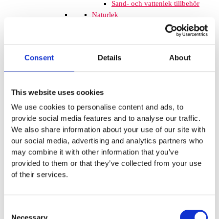
Sand- och vattenlek tillbehör
Naturlek
Inkluderande lek
Svanenmärkta produkter
Solskydd
Consent
Details
About
Inspringningshinder
Övrigt
Trampolin
Trampolinerna är
This website uses cookies
tillverkade av fjädrande material som
gör att barnen kan hoppa högt. Att
We use cookies to personalise content and ads, to
komplettera lekplatsen med
provide social media features and to analyse our traffic.
trampoliner blir ett spännande inslag
We also share information about your use of our site with
som de flesta barnen uppskattar. De
our social media, advertising and analytics partners who
tar inte mycket plats och de fälls ner
may combine it with other information that you’ve
i marken så de kan med fördel
provided to them or that they’ve collected from your use
monteras mellan lekplatsutrustning
of their services.
där det finns lediga ytor. När barnen
springer mellan klätterställningar och
FALLSKYDD & UNDERLAG
Consent
Fallskyddsmattor
Necessary