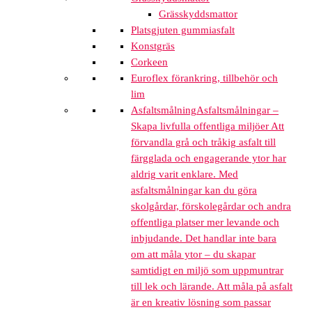
Grässkyddsmattor
Platsgjuten gummiasfalt
Konstgräs
Corkeen
Euroflex förankring, tillbehör och
lim
Asfaltsmålning
Asfaltsmålningar –
Skapa livfulla offentliga miljöer Att
förvandla grå och tråkig asfalt till
färgglada och engagerande ytor har
aldrig varit enklare. Med
asfaltsmålningar kan du göra
skolgårdar, förskolegårdar och andra
offentliga platser mer levande och
inbjudande. Det handlar inte bara
om att måla ytor – du skapar
samtidigt en miljö som uppmuntrar
till lek och lärande. Att måla på asfalt
är en kreativ lösning som passar