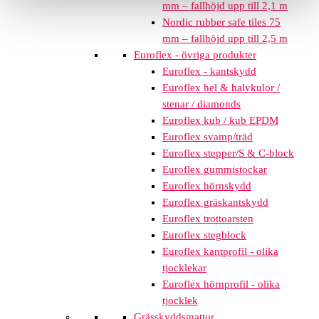
mm – fallhöjd upp till 2,1 m
Nordic rubber safe tiles 75
mm – fallhöjd upp till 2,5 m
Euroflex - övriga produkter
Euroflex - kantskydd
Euroflex hel & halvkulor /
stenar / diamonds
Euroflex kub / kub EPDM
Euroflex svamp/träd
Euroflex stepper/S & C-block
Euroflex gummistockar
Euroflex hörnskydd
Euroflex gräskantskydd
Euroflex trottoarsten
Euroflex stegblock
Euroflex kantprofil - olika
tjocklekar
Euroflex hörnprofil - olika
tjocklek
Grässkyddsmattor