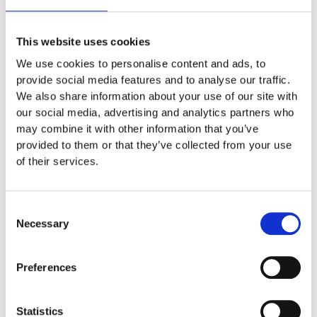
5.11 x 4.00 m
2 år
This website uses cookies
We use cookies to personalise content and ads, to
Material
Robinia
provide social media features and to analyse our traffic.
We also share information about your use of our site with
our social media, advertising and analytics partners who
Monteringstid
may combine it with other information that you’ve
provided to them or that they’ve collected from your use
Fundament
of their services.
Skötsel
Consent
Necessary
Selection
Garantivillkor
Preferences
Produktens utseende kan avvika mot de bilder som visas
Statistics