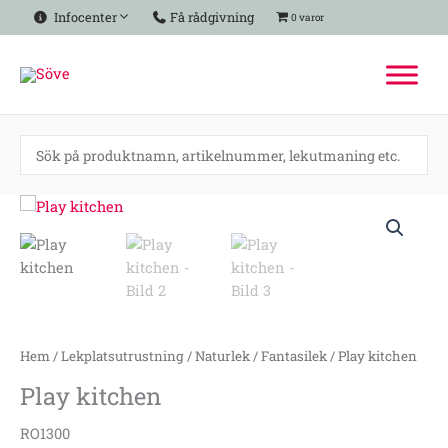
Hoppa
Infocenter
Få rådgivning
0 varor
till
innehåll
Play
kitchen
mängd
Hem
/
Lekplatsutrustning
/
Naturlek
/
Fantasilek
/ Play kitchen
Play kitchen
RO1300