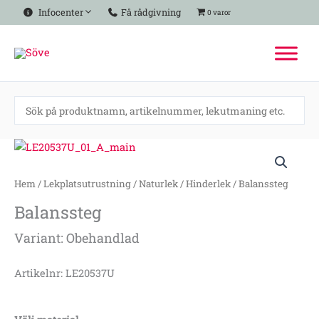
Hoppa
Infocenter
Få rådgivning
0 varor
till
innehåll
Balanssteg
mängd
Hem
/
Lekplatsutrustning
/
Naturlek
/
Hinderlek
/ Balanssteg
Balanssteg
Variant: Obehandlad
Artikelnr: LE20537U