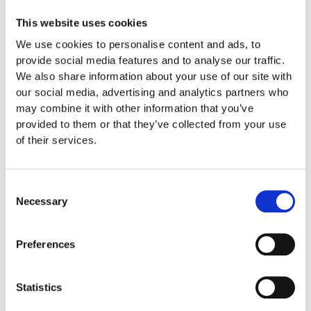
Material
Robinia
This website uses cookies
We use cookies to personalise content and ads, to
provide social media features and to analyse our traffic.
Fundament
We also share information about your use of our site with
our social media, advertising and analytics partners who
may combine it with other information that you’ve
Garantivillkor
provided to them or that they’ve collected from your use
of their services.
Consent
Produktens utseende kan avvika mot de bilder som visas
Necessary
Selection
på hemsidan.
Preferences
Mer information om produkten, klicka här
DWG, produktblad, teknisk information, bilder etc.
Statistics