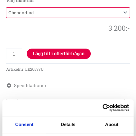
Välj material
3 200
:-
Lägg till i offertförfrågan
Artikelnr:
LE20537U
Specifikationer
Längd
1 m
Bredd
0,2 m
0,6 m
Consent
Details
About
3 år