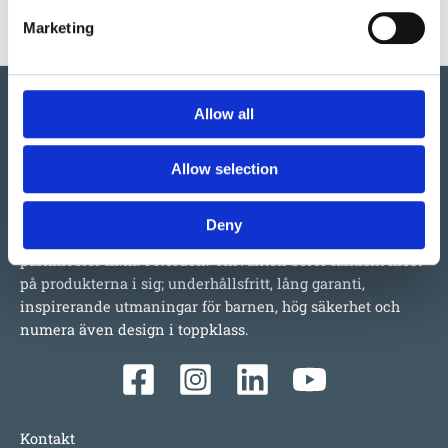
Marketing
Allow all
Allow selection
Vi har så mycket vi skulle vilja berätta om detta både
stora och lilla företag i Ulefoss, Norge. Ett familjeföretag
Deny
som i snart 50 år tillverkat och sålt lekplatsutrustning,
parkmöbler m.m. i Norden. Tillväxten beror faktiskt mest
på produkterna i sig; underhållsfritt, lång garanti,
inspirerande utmaningar för barnen, hög säkerhet och
numera även design i toppklass.
Kontakt