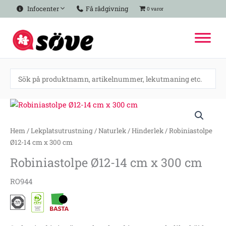
Hoppa
Infocenter
Få rådgivning
0 varor
till
innehåll
Robiniastolpe
Ø12-
14
Hem
/
Lekplatsutrustning
/
Naturlek
/
Hinderlek
/ Robiniastolpe
cm
Ø12-14 cm x 300 cm
x
Robiniastolpe Ø12-14 cm x 300 cm
300
cm
RO944
mängd