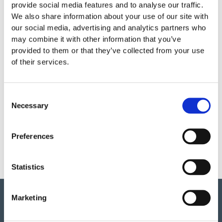
provide social media features and to analyse our traffic.
We also share information about your use of our site with
Garantivillkor
our social media, advertising and analytics partners who
may combine it with other information that you’ve
provided to them or that they’ve collected from your use
Produktens utseende kan avvika mot de bilder som visas
of their services.
på hemsidan.
Consent
Mer information om produkten, klicka här
Necessary
Selection
DWG, produktblad, teknisk information, bilder etc.
Preferences
Statistics
Marketing