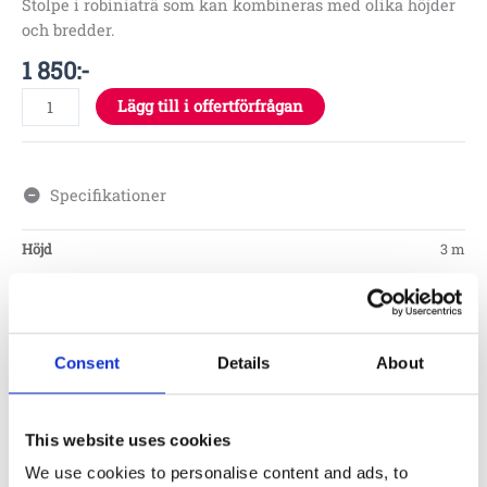
Stolpe i robiniaträ som kan kombineras med olika höjder
och bredder.
1 850
:-
Lägg till i offertförfrågan
Specifikationer
Höjd
3 m
Ø 3,2 x m
Material
Robinia
Consent
Details
About
Fundament
This website uses cookies
Skötsel
We use cookies to personalise content and ads, to