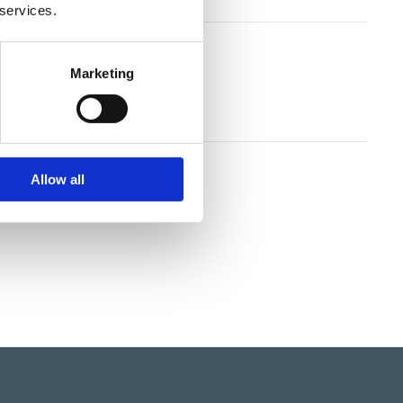
 services.
s skötselanvisning
Marketing
llkor
s garantivillkor
Allow all