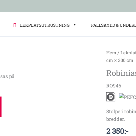
LEKPLATSUTRUSTNING
FALLSKYDD & UNDER
Hem
/
Lekpla
Robiniastolp
cm x 300 cm
Ø14-
Robinia
16
sas på
cm
RO946
x
300
cm
Stolpe i rob
mängd
bredder.
2 350
:-