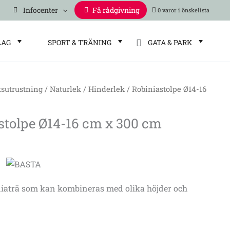
Infocenter
Få rådgivning
0 varor
LAG
SPORT & TRÄNING
GATA & PARK
tsutrustning
/
Naturlek
/
Hinderlek
/ Robiniastolpe Ø14-16
e
stolpe Ø14-16 cm x 300 cm
iniaträ som kan kombineras med olika höjder och