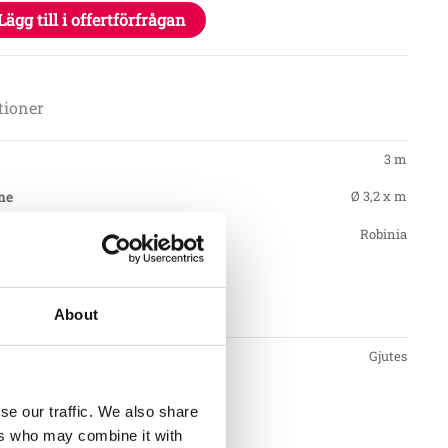
Lägg till i offertförfrågan
tioner
3 m
Ø 3,2 x m
Robinia
nt
About
Gjutes
se our traffic. We also share
ers who may combine it with