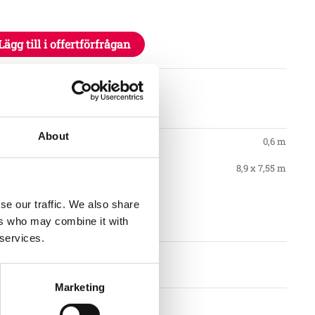
Lägg till i offertförfrågan
tioner
About
0,6 m
8,9 x 7,55 m
se our traffic. We also share
nt
ers who may combine it with
 services.
Marketing
llkor