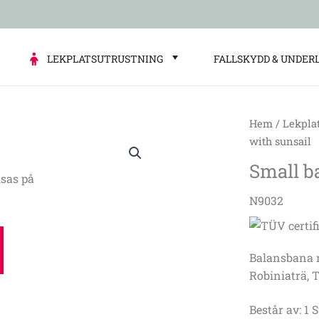
LEKPLATSUTRUSTNING
FALLSKYDD & UNDER
Hem
/
Lekpla
Small
with sunsail
balance
Small b
track
sas på
with
N9032
sunsail
mängd
Balansbana m
Robiniaträ, T
Består av: 1