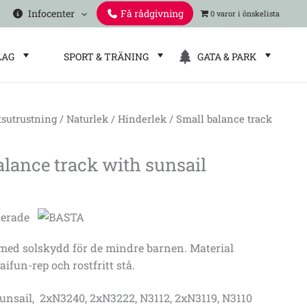
Infocenter
Få rådgivning
0 varor
LAG
SPORT & TRÄNING
GATA & PARK
tsutrustning
/
Naturlek
/
Hinderlek
/ Small balance track
alance track with sunsail
ed solskydd för de mindre barnen. Material
aifun-rep och rostfritt stå.
 Sunsail, 2xN3240, 2xN3222, N3112, 2xN3119, N3110