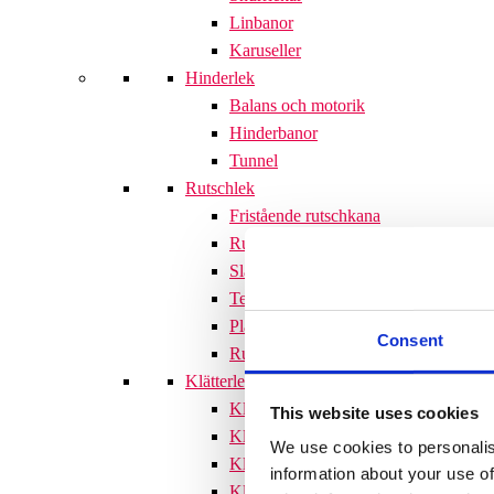
Linbanor
Karuseller
Hinderlek
Balans och motorik
Hinderbanor
Tunnel
Rutschlek
Fristående rutschkana
Rutschkanor till lekställningar
Släntrutschkana
Terrängtrappor
Plattformar
Consent
Rutschlek tillbehör
Klätterlek
Klätterställningar
This website uses cookies
Klätterställning med rutschkana
We use cookies to personalis
Klätternät
information about your use of
Klätterpyramid
Söves klätterpyramider 