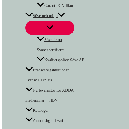
Garanti & Villkor
Söve och miljö
Söve är nu
Svanencertifierat
Kvalitetspolicy Söve AB
Branschorganisationen
Svensk Lekplats
Nu leverantör för ADDA
medlemmar + HBV
Kataloger
Anmäl dig till vårt