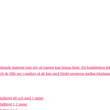
ädrande material som gör att barnen kan hoppa högt. Att komplettera lek
och de fälls ner i marken så de kan med fördel monteras mellan lekplatsu
fallhöjd till och med 1 meter
fallhöjd 1,2 meter