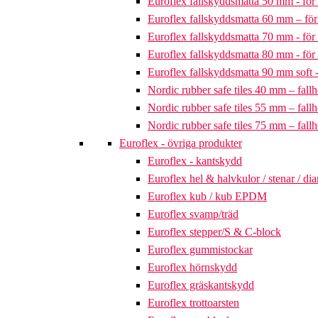
Euroflex fallskyddsmatta 50 mm - för 
Euroflex fallskyddsmatta 60 mm – för 
Euroflex fallskyddsmatta 70 mm - för 
Euroflex fallskyddsmatta 80 mm - för 
Euroflex fallskyddsmatta 90 mm soft - 
Nordic rubber safe tiles 40 mm – fallh
Nordic rubber safe tiles 55 mm – fallh
Nordic rubber safe tiles 75 mm – fallh
Euroflex - övriga produkter
Euroflex - kantskydd
Euroflex hel & halvkulor / stenar / d
Euroflex kub / kub EPDM
Euroflex svamp/träd
Euroflex stepper/S & C-block
Euroflex gummistockar
Euroflex hörnskydd
Euroflex gräskantskydd
Euroflex trottoarsten