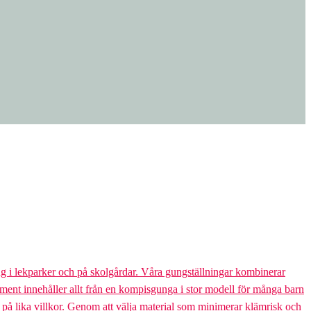
g i lekparker och på skolgårdar. Våra gungställningar kombinerar
rtiment innehåller allt från en kompisgunga i stor modell för många barn
s på lika villkor. Genom att välja material som minimerar klämrisk och