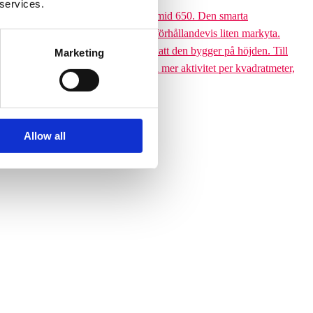
 services.
 till den 6,5 meter höga Climbing pyramid 650. Den smarta
ssutom tar klätterpyramiden upp en förhållandevis liten markyta.
ramiden till ett yteffektivt val är att den bygger på höjden. Till
Marketing
 får plats med betydligt fler barn och mer aktivitet per kvadratmeter,
Allow all