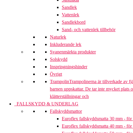
Sandlek
Vattenlek
Sandlekbord
Sand- och vattenlek tillbehör
Naturlek
Inkluderande lek
Svanenmärkta produkter
Solskydd
Inspringningshinder
Övrigt
Trampolin
Trampolinerna är tillverkade av fj
barnen uppskattar. De tar inte mycket plats 
klätterställningar och
FALLSKYDD & UNDERLAG
Fallskyddsmattor
Euroflex fallskyddsmatta 30 mm - för 
Euroflex fallskyddsmatta 40 mm - för 