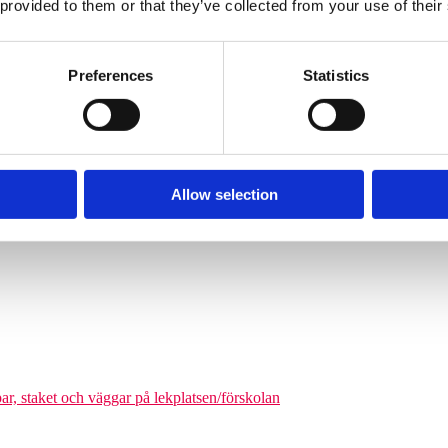
 provided to them or that they’ve collected from your use of their
Söves klätterpyramider finns i flera storlekar, från tre meters höjd upp
nga barn från cirka 6 år och uppåt att klättra på en och samma gång. De
äkerhetszon med en diameter på cirka 9–14,5 meter. Det som gör klätterpy
Preferences
Statistics
om tar större plats, maximerar nätstrukturen antalet användare på ytan. Ni
olgårdar och kommunala parker.
Allow selection
odukter där man kan förena leken med matematikutmaningar
par, staket och väggar på lekplatsen/förskolan