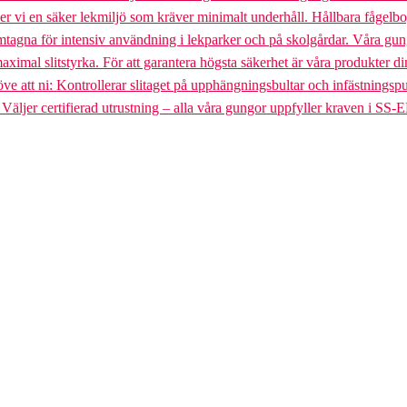
uder vi en säker lekmiljö som kräver minimalt underhåll. Hållbara fågel
gna för intensiv användning i lekparker och på skolgårdar. Våra gungst
aximal slitstyrka. För att garantera högsta säkerhet är våra produkter di
tt ni: Kontrollerar slitaget på upphängningsbultar och infästningspunkt
. Väljer certifierad utrustning – alla våra gungor uppfyller kraven i SS-