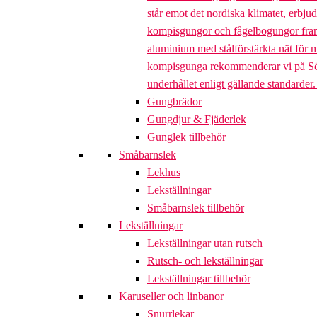
står emot det nordiska klimatet, erbj
kompisgungor och fågelbogungor framta
aluminium med stålförstärkta nät för m
kompisgunga rekommenderar vi på Söve a
underhållet enligt gällande standarder
Gungbrädor
Gungdjur & Fjäderlek
Gunglek tillbehör
Småbarnslek
Lekhus
Lekställningar
Småbarnslek tillbehör
Lekställningar
Lekställningar utan rutsch
Rutsch- och lekställningar
Lekställningar tillbehör
Karuseller och linbanor
Snurrlekar