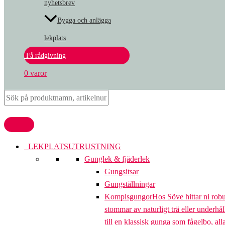
nyhetsbrev
Bygga och anlägga
lekplats
Få rådgivning
0 varor
LEKPLATSUTRUSTNING
Gunglek & fjäderlek
Gungsitsar
Gungställningar
Kompisgungor
Hos Söve hittar ni rob
stommar av naturligt trä eller underhål
till en klassisk gunga som fågelbo, al