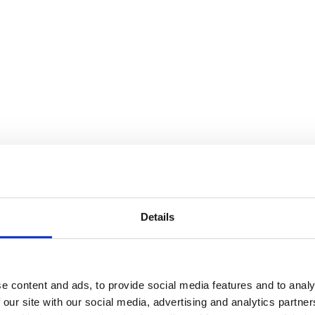
Details
e content and ads, to provide social media features and to analy
 our site with our social media, advertising and analytics partn
finns i flera storlekar, från tre meters höjd upp till den 6,5 meter hög