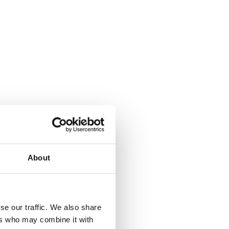
About
se our traffic. We also share
ers who may combine it with
a Climbing pyramid 650. Läs mer...