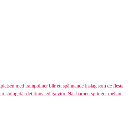
platsen med trampoliner blir ett spännande inslag som de flesta
trustning där det finns lediga ytor. När barnen springer mellan