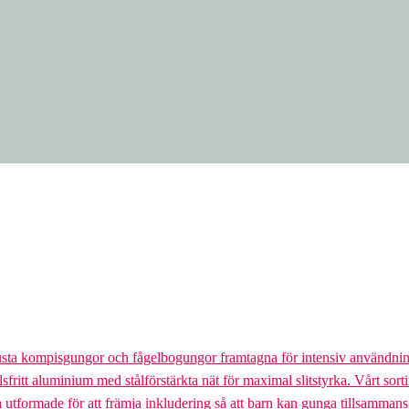
usta kompisgungor och fågelbogungor framtagna för intensiv användnin
lsfritt aluminium med stålförstärkta nät för maximal slitstyrka. Vårt so
la utformade för att främja inkludering så att barn kan gunga tillsamman