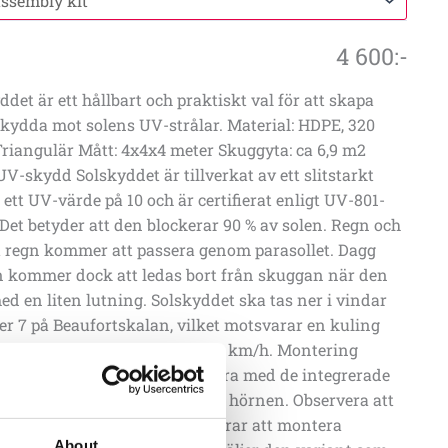
4 600
:-
et är ett hållbart och praktiskt val för att skapa
kydda mot solens UV-strålar. Material: HDPE, 320
riangulär Mått: 4x4x4 meter Skuggyta: ca 6,9 m2
V-skydd Solskyddet är tillverkat av ett slitstarkt
ett UV-värde på 10 och är certifierat enligt UV-801-
Det betyder att den blockerar 90 % av solen. Regn och
t regn kommer att passera genom parasollet. Dagg
egn kommer dock att ledas bort från skuggan när den
ed en liten lutning. Solskyddet ska tas ner i vindar
er 7 på Beaufortskalan, vilket motsvarar en kuling
ter på 13,9-17,1 m/s eller 50-61 km/h. Montering
r enkelt att montera och justera med de integrerade
och ringarna i rostfritt stål i hörnen. Observera att
tsen inte ingår. När du planerar att montera
About