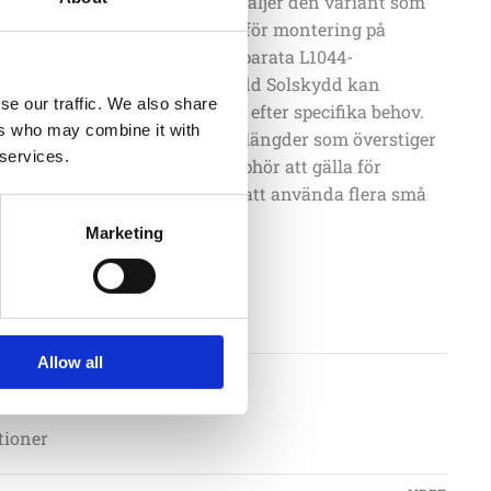
rä rekommenderar vi att du väljer den variant som
onteringssatsen. Alternativt, för montering på
uktioner, kan du välja den separata L1044-
atsen. Skräddarsydda solskydd Solskydd kan
se our traffic. We also share
ör olika former och storlekar efter specifika behov.
ers who may combine it with
 är större än 25 m2 eller sidolängder som överstiger
 services.
mmenderas inte. Garantin upphör att gälla för
re än 25 m2. Ett alternativ är att använda flera små
r att täcka ett stort område.
Marketing
Lägg till i offertförfrågan
Allow all
07
tioner