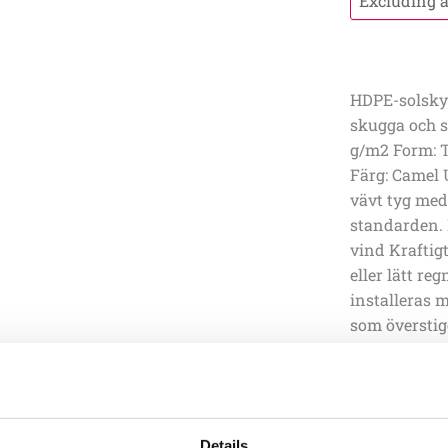
HDPE-solskydd
skugga och s
g/m2 Form: T
Färg: Camel U
vävt tyg med 
standarden. 
vind Kraftig
eller lätt r
installeras m
som överstig
med hastighe
Solskyddet ä
spännbanden 
monteringssa
Details