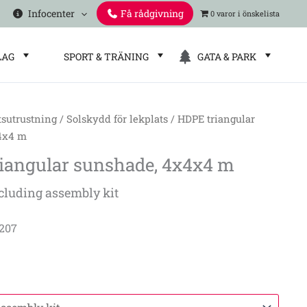
Infocenter
Få rådgivning
0 varor
LAG
SPORT & TRÄNING
GATA & PARK
tsutrustning
/
Solskydd för lekplats
/ HDPE triangular
4x4 m
iangular sunshade, 4x4x4 m
cluding assembly kit
4207