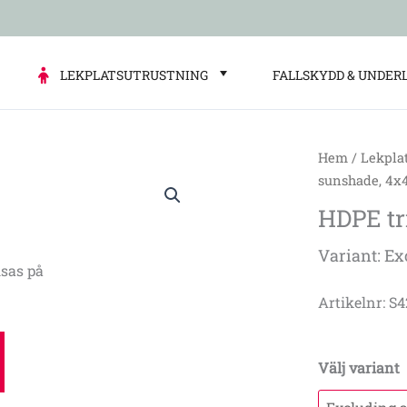
LEKPLATSUTRUSTNING
FALLSKYDD & UNDER
Hem
/
Lekpla
HDPE
sunshade, 4x
triangular
HDPE tr
sunshade,
4x4x4
Variant: Ex
m
sas på
mängd
Artikelnr: S
Välj variant