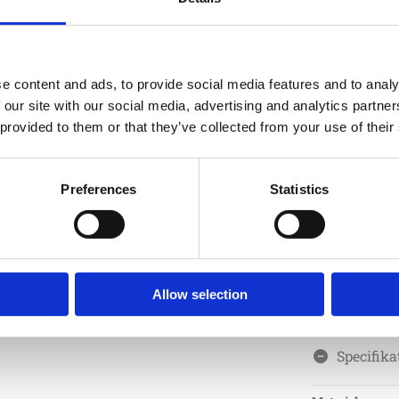
skärmen på t
innehåller m
metallkonstr
monteringss
e content and ads, to provide social media features and to analy
skräddarsys f
 our site with our social media, advertising and analytics partn
Solskydd som
 provided to them or that they’ve collected from your use of their
5 meter reko
skärmar stör
parasoller fö
Preferences
Statistics
Allow selection
Artikelnr:
S42
Specifika