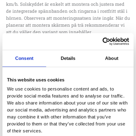
km/h. Solskyddet är enkelt att montera och justera med
de integrerade spännbanden och ringarna i rostfritt stål i
hörnen. Observera att monteringssatsen inte ingår. När du
planerar att montera skärmen på trä rekommenderar vi
att du väljer den variant som innehåller
monteringssatsen. Alternativt, för montering på
metallkonstruktioner, kan du välja den separata L1044-
monteringssatsen. Skräddarsydda solskydd kan
Consent
Details
About
skräddarsys för olika former och storlekar efter specifika
behov. Solskydd som är större än 20 m2 eller sidolängder
som överstiger 5 meter rekommenderas inte. Garantin
This website uses cookies
upphör att gälla för skärmar som är större än 20 m2. Ett
alternativ är att använda flera små parasoller för att täcka
We use cookies to personalise content and ads, to
ett stort område.
provide social media features and to analyse our traffic.
We also share information about your use of our site with
our social media, advertising and analytics partners who
may combine it with other information that you’ve
Lägg till i offertförfrågan
provided to them or that they’ve collected from your use
of their services.
Artikelnr:
S4065