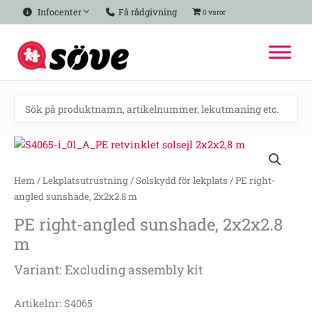
Hoppa
Infocenter
Få rådgivning
0 varor
till
innehåll
PE
right-
angled
Hem
/
Lekplatsutrustning
/
Solskydd för lekplats
/ PE right-
sunshade,
angled sunshade, 2x2x2.8 m
2x2x2.8
PE right-angled sunshade, 2x2x2.8
m
m
mängd
Variant: Excluding assembly kit
Artikelnr: S4065