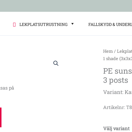
LEKPLATSUTRUSTNING
FALLSKYDD & UNDER
Hem
/
Lekpla
PE
1 shade (3x3x
sunshade
PE suns
system
3 posts
1
shade
sas på
Variant: Ka
(3x3x3
m)
Artikelnr: T
+
3
posts
Välj variant
mängd