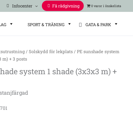
Infocenter
Få rådgivning
0 varor
LAG
SPORT & TRÄNING
GATA & PARK
tsutrustning
/
Solskydd för lekplats
/ PE sunshade system
3 m) + 3 posts
hade system 1 shade (3x3x3 m) +
stanjfärgad
8701