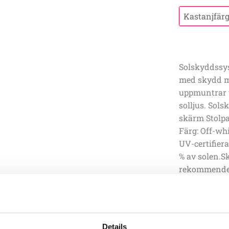
Solskyddssys
med skydd mo
uppmuntrar ti
solljus. Sol
skärm Stolpa
Färg: Off-wh
UV-certifier
% av solen.Sk
rekommendera
rinna av och
kvällen och i
motsvarar en 
km/h. Robini
Details