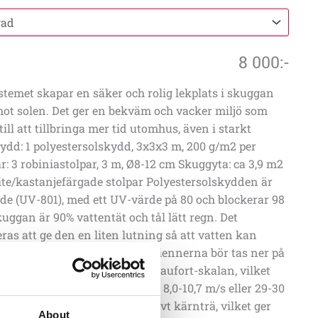
8 000
:-
temet skapar en säker och rolig lekplats i skuggan
t solen. Det ger en bekväm och vacker miljö som
ll att tillbringa mer tid utomhus, även i starkt
skydd: 1 polyestersolskydd, 3x3x3 m, 200 g/m2 per
r: 3 robiniastolpar, 3 m, Ø8-12 cm Skuggyta: ca 3,9 m2
ite/kastanjefärgade stolpar Polyestersolskydden är
ade (UV-801), med ett UV-värde på 80 och blockerar 98
uggan är 90% vattentät och tål lätt regn. Det
s att ge den en liten lutning så att vatten kan
 inte samlas på skuggan. Persiennerna bör tas ner på
 vindar som överstiger 5 på Beaufort-skalan, vilket
frisk bris med hastigheter på 8,0-10,7 m/s eller 29-30
astolparna är gjorda av massivt kärnträ, vilket ger
About