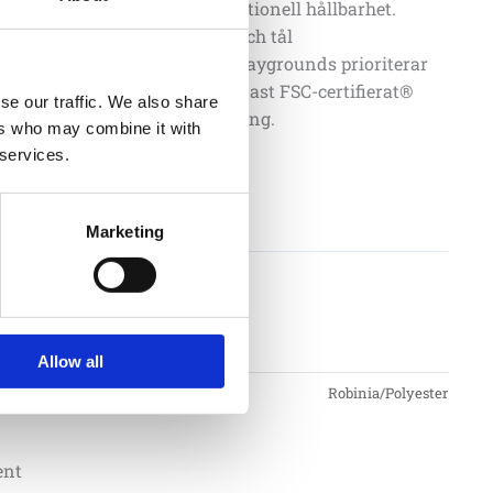
nhet i kombination med exceptionell hållbarhet.
r kräver minimalt underhåll och tål
nden i upp till 15 år. Norna Playgrounds prioriterar
ch ansvar; Därför används endast FSC-certifierat®
se our traffic. We also share
 vår FSC-certifierade® anläggning.
ers who may combine it with
 services.
Lägg till i offertförfrågan
Marketing
01
tioner
Allow all
Robinia/Polyester
nt