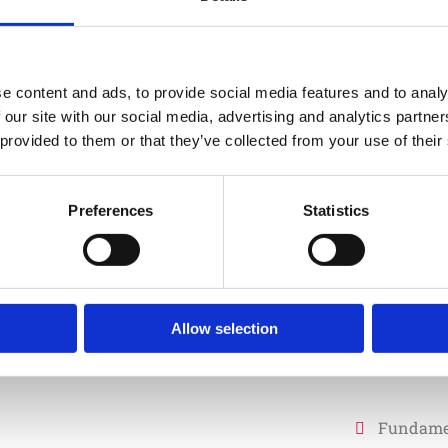
naturlig skö
Dessa stolpa
väderförhålla
hållbarhet o
e content and ads, to provide social media features and to analy
robiniaträ i
 our site with our social media, advertising and analytics partn
 provided to them or that they’ve collected from your use of their
Preferences
Statistics
Artikelnr:
T87
Specifika
Allow selection
Material
Fundame