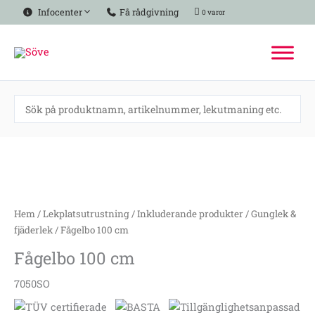
Hoppa
Infocenter
Få rådgivning
0 varor
till
innehåll
Fågelbo
100
cm
mängd
Hem
/
Lekplatsutrustning
/
Inkluderande produkter
/
Gunglek &
fjäderlek
/ Fågelbo 100 cm
Fågelbo 100 cm
7050SO