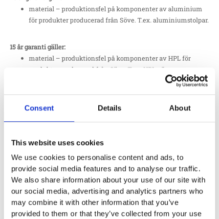
material – produktionsfel på komponenter av aluminium
för produkter producerad från Söve. T.ex. aluminiumstolpar.
15 år garanti gäller:
material – produktionsfel på komponenter av HPL för
produkter producerad från Söve. T.ex. HPL väggar
12 år garanti gäller:
material – produktionsfel på delar av robinia från Europlay
Consent
Details
About
och Eibe.
This website uses cookies
10 år garanti gäller:
material – produktionsfel på galvaniserade delar och andra
We use cookies to personalise content and ads, to
ej lackade delar av stål, samt plattor av HDPE. T.ex.
provide social media features and to analyse our traffic.
stålstolpar
We also share information about your use of our site with
material – produktionsfel på delar av lärk och ek från
our social media, advertising and analytics partners who
Europlay och Eibe: Mot rost på produkter från Erlau:
may combine it with other information that you’ve
aluminium och galvade delar från Husson.
provided to them or that they’ve collected from your use