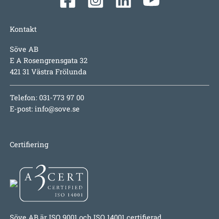
Kontakt
Söve AB
E A Rosengrensgata 32
421 31 Västra Frölunda
Telefon: 031-773 97 00
E-post:
info@sove.se
Certifiering
Söve AB är ISO 9001 och ISO 14001 certifierad.