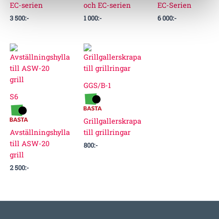
EC-serien
och EC-serien
EC-Serien
3 500
:-
1 000
:-
6 000
:-
GGS/B-1
S6
Grillgallerskrapa
Avställningshylla
till grillringar
till ASW-20
800
:-
grill
2 500
:-