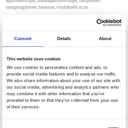
ägarföreningar, markägarföreningar, rastplatser,
campingplatser, hamnar, vindskydd m.m.
14 500
:-
Consent
Details
About
Lägg till i offertförfrågan
This website uses cookies
Specifikationer
We use cookies to personalise content and ads, to
provide social media features and to analyse our traffic.
Längd
0,4 m
We also share information about your use of our site with
Bredd
0,5 m
our social media, advertising and analytics partners who
may combine it with other information that you’ve
Material
Pulverlackerat stål
provided to them or that they’ve collected from your use
of their services.
Monteringstid
Consent