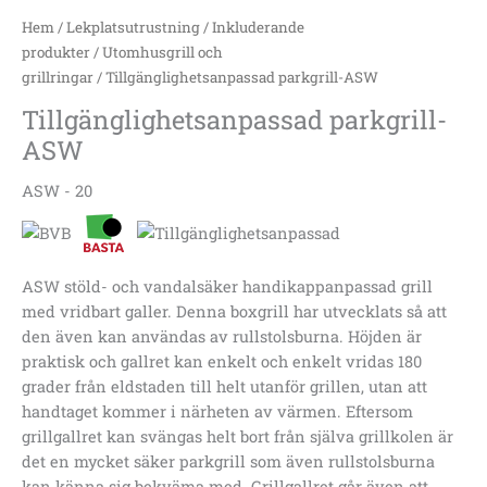
Hem
/
Lekplatsutrustning
/
Inkluderande
produkter
/
Utomhusgrill och
grillringar
/ Tillgänglighetsanpassad parkgrill-ASW
Tillgänglighetsanpassad parkgrill-
ASW
ASW - 20
ASW stöld- och vandalsäker handikappanpassad grill
med vridbart galler.
Denna boxgrill har utvecklats så att
den även kan användas av rullstolsburna.
Höjden är
praktisk och gallret kan enkelt och enkelt vridas 180
grader från eldstaden till helt utanför grillen, utan att
handtaget kommer i närheten av värmen.
Eftersom
grillgallret kan svängas helt bort från själva grillkolen är
det en mycket säker parkgrill som även rullstolsburna
kan känna sig bekväma med.
Grillgallret går även att