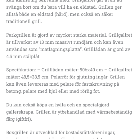
svänga bort om du bara vill ha en eldstad.
Grillen ger
alltså både en eldstad (härd), men också en säker
traditionell grill.
Parkgrillen är gjord av mycket starka material.
Grillgallret
är tillverkat av 13 mm massivt rundjärn och kan även
användas som ”matlagningsplatta”.
Grilllådan är gjord av
4,5 mm stålplåt.
Specifikation:
– Grilllådan mäter: 50bx40 cm
– Grillgallret
mäter: 48,5×38,5 cm.
Pelarrör för gjutning ingår.
Grillen
kan även levereras med pelare för fastskruvning på
betong, pelare med hjul eller med rörlig fot.
Du kan också köpa en hylla och en specialgjord
gallerskrapa.
Grillen är ytbehandlad med värmebeständig
färg (giftfri).
Boxgrillen är utvecklad för bostadsrättsföreningar,