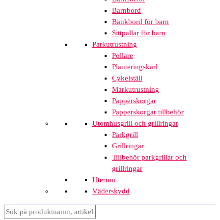
Barnbord
Bänkbord för barn
Sittpallar för barn
Parkutrustning
Pollare
Planteringskärl
Cykelställ
Markutrustning
Papperskorgar
Papperskorgar tillbehör
Utomhusgrill och grillringar
Parkgrill
Grillringar
Tillbehör parkgrillar och
grillringar
Uterum
Väderskydd