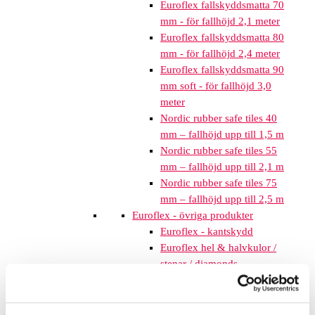
Euroflex fallskyddsmatta 70
mm - för fallhöjd 2,1 meter
Euroflex fallskyddsmatta 80
mm - för fallhöjd 2,4 meter
Euroflex fallskyddsmatta 90
mm soft - för fallhöjd 3,0
meter
Nordic rubber safe tiles 40
mm – fallhöjd upp till 1,5 m
Nordic rubber safe tiles 55
mm – fallhöjd upp till 2,1 m
Nordic rubber safe tiles 75
mm – fallhöjd upp till 2,5 m
Euroflex - övriga produkter
Euroflex - kantskydd
Euroflex hel & halvkulor /
stenar / diamonds
Euroflex kub / kub EPDM
Euroflex svamp/träd
Euroflex stepper/S & C-block