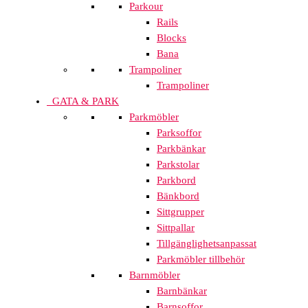
Parkour
Rails
Blocks
Bana
Trampoliner
Trampoliner
GATA & PARK
Parkmöbler
Parksoffor
Parkbänkar
Parkstolar
Parkbord
Bänkbord
Sittgrupper
Sittpallar
Tillgänglighetsanpassat
Parkmöbler tillbehör
Barnmöbler
Barnbänkar
Barnsoffor