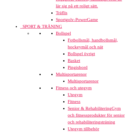
lär sig på ett roligt sätt.
Träflis
Sportgolv-PowerGame
SPORT & TRÄNING
Bollspel
Fotbollsmål, handbollsmål,
hockeymål och nät
Bollspel övrigt
Basket
Pingisbord
Multisportarenor
Multisportarenor
Fitness och utegym
Utegym
Fitness
Senior & Rehabilitering
Gym
och fitnessprodukter för senior
och rehabiliteringsträning
Utegym tillbehör