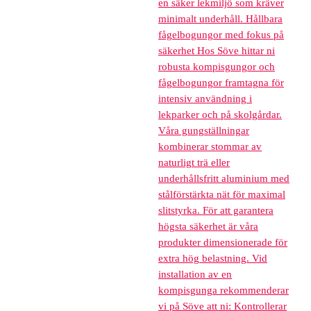
en säker lekmiljö som kräver
minimalt underhåll. Hållbara
fågelbogungor med fokus på
säkerhet Hos Söve hittar ni
robusta kompisgungor och
fågelbogungor framtagna för
intensiv användning i
lekparker och på skolgårdar.
Våra gungställningar
kombinerar stommar av
naturligt trä eller
underhållsfritt aluminium med
stålförstärkta nät för maximal
slitstyrka. För att garantera
högsta säkerhet är våra
produkter dimensionerade för
extra hög belastning. Vid
installation av en
kompisgunga rekommenderar
vi på Söve att ni: Kontrollerar