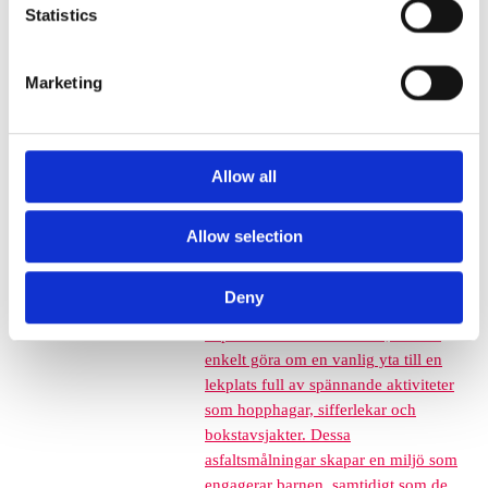
färgglada och engagerande ytor har
Statistics
aldrig varit enklare. Med
asfaltsmålningar kan du göra
Marketing
skolgårdar, förskolegårdar och andra
offentliga platser mer levande och
inbjudande. Det handlar inte bara
om att måla ytor – du skapar
Allow all
samtidigt en miljö som uppmuntrar
till lek och lärande. Att måla på asfalt
är en kreativ lösning som passar
Allow selection
utmärkt för allt från förskolor till
skolgårdar. Genom att använda färg
Deny
för asfalt som är slitstark och
anpassad för utomhusbruk, kan du
enkelt göra om en vanlig yta till en
lekplats full av spännande aktiviteter
som hopphagar, sifferlekar och
bokstavsjakter. Dessa
asfaltsmålningar skapar en miljö som
engagerar barnen, samtidigt som de