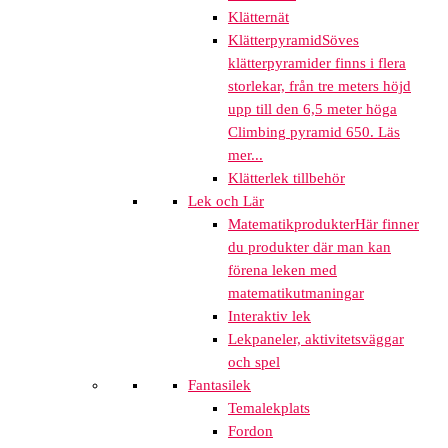
Klätternät
Klätterpyramid
Söves
klätterpyramider finns i flera
storlekar, från tre meters höjd
upp till den 6,5 meter höga
Climbing pyramid 650. Läs
mer...
Klätterlek tillbehör
Lek och Lär
Matematikprodukter
Här finner
du produkter där man kan
förena leken med
matematikutmaningar
Interaktiv lek
Lekpaneler, aktivitetsväggar
och spel
Fantasilek
Temalekplats
Fordon