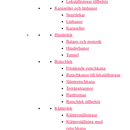
Lekställningar tillbehör
Karuseller och linbanor
Snurrlekar
Linbanor
Karuseller
Hinderlek
Balans och motorik
Hinderbanor
Tunnel
Rutschlek
Fristående rutschkana
Rutschkanor till lekställningar
Släntrutschkana
Terrängtrappor
Plattformar
Rutschlek tillbehör
Klätterlek
Klätterställningar
Klätterställning med
rutschkana