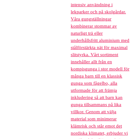
intensiv användning i
lekparker och på skolgårdar.
Våra gungställningar
kombinerar stommar av
naturligt trä eller
underhållsfritt aluminium med
stålförstärkta nät för maximal
slitstyrka. Vårt sortiment
innehåller allt från en
kompisgunga i stor modell för
många barn till en klassisk
gunga som fågelbo, alla
utformade för att främja
inkludering så att barn kan
gunga tillsammans på lika
villkor. Genom att välja
material som minimerar
klämrisk och står emot det
nordiska klimatet, erbjuder vi