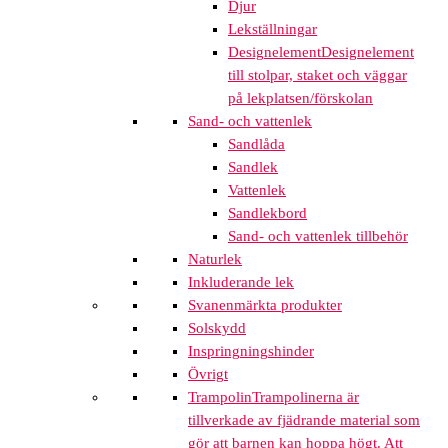
Djur
Lekställningar
Designelement
Designelement
till stolpar, staket och väggar
på lekplatsen/förskolan
Sand- och vattenlek
Sandlåda
Sandlek
Vattenlek
Sandlekbord
Sand- och vattenlek tillbehör
Naturlek
Inkluderande lek
Svanenmärkta produkter
Solskydd
Inspringningshinder
Övrigt
Trampolin
Trampolinerna är
tillverkade av fjädrande material som
gör att barnen kan hoppa högt. Att