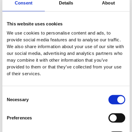
Consent
Details
About
Euroflex gummistockar
Euroflex hörnskydd
Euroflex gräskantskydd
This website uses cookies
Euroflex trottoarsten
We use cookies to personalise content and ads, to
Euroflex stegblock
provide social media features and to analyse our traffic.
Euroflex kantprofil - olika
We also share information about your use of our site with
tjocklekar
our social media, advertising and analytics partners who
Euroflex hörnprofil - olika
may combine it with other information that you’ve
tjocklek
provided to them or that they’ve collected from your use
Grässkyddsmattor
of their services.
Grässkyddsmattor
Platsgjuten gummiasfalt
Konstgräs
Consent
Corkeen
Necessary
Selection
Euroflex förankring, tillbehör och
lim
Asfaltsmålning
Asfaltsmålningar –
Preferences
Skapa livfulla offentliga miljöer Att
förvandla grå och tråkig asfalt till