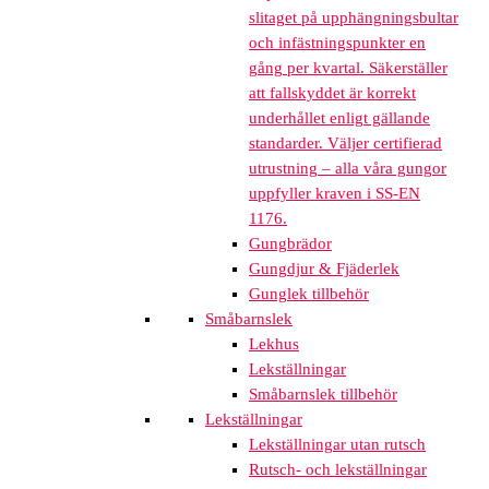
slitaget på upphängningsbultar
och infästningspunkter en
gång per kvartal. Säkerställer
att fallskyddet är korrekt
underhållet enligt gällande
standarder. Väljer certifierad
utrustning – alla våra gungor
uppfyller kraven i SS-EN
1176.
Gungbrädor
Gungdjur & Fjäderlek
Gunglek tillbehör
Småbarnslek
Lekhus
Lekställningar
Småbarnslek tillbehör
Lekställningar
Lekställningar utan rutsch
Rutsch- och lekställningar