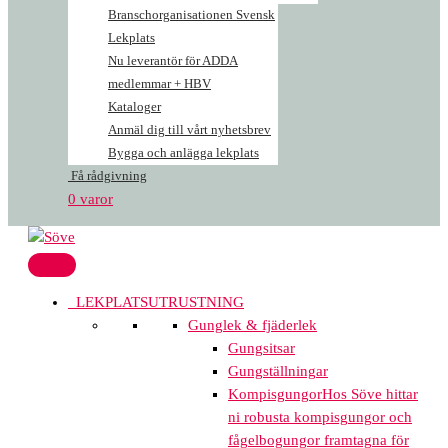
Branschorganisationen Svensk
Lekplats
Nu leverantör för ADDA
medlemmar + HBV
Kataloger
Anmäl dig till vårt nyhetsbrev
Bygga och anlägga lekplats
Få rådgivning
0 varor
LEKPLATSUTRUSTNING
Gunglek & fjäderlek
Gungsitsar
Gungställningar
Kompisgungor
Hos Söve hittar
ni robusta kompisgungor och
fågelbogungor framtagna för