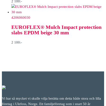
2 100
:-
4206060030
EUROFLEX® Mulch Impact protection
slabs EPDM beige 30 mm
2 100
:-
Vi har så mycket vi skulle vilja berätta om detta både stora och lilla
företag i Ulefoss, Norge. Ett familjeföretag som i snart 50 år