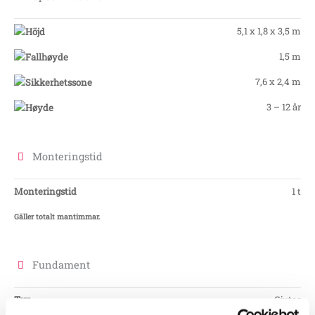
5,1 x 1,8 x 3,5 m
1,5 m
7,6 x 2,4 m
3 – 12 år
Monteringstid
Monteringstid
1 t
Gäller totalt mantimmar.
Fundament
Typ
Gjutes