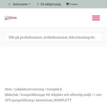
Hoppa
Infocenter
Få rådgivning
0 varor
till
innehåll
1-
sits
UFO
gungställning
i
aluminium,
KOMPLETT
mängd
Hem
/
Lekplatsutrustning
/
Gunglek &
fjäderlek
/
Gungställningar för lekplats och offentlig miljö
/ 1-sits
UFO gungställning i aluminium, KOMPLETT