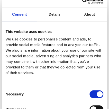
Material
Consent
Details
About
Material stolpe/rör
Aluminium
This website uses cookies
We use cookies to personalise content and ads, to
Garantivillkor
provide social media features and to analyse our traffic.
We also share information about your use of our site with
20 år garanti gäller:
our social media, advertising and analytics partners who
material – produktionsfel på komponenter av aluminium
may combine it with other information that you’ve
för produkter producerad från Söve. T.ex. aluminiumstolpar.
provided to them or that they’ve collected from your use
of their services.
15 år garanti gäller:
material – produktionsfel på komponenter av HPL för
Consent
produkter producerad från Söve. T.ex. HPL väggar
Necessary
Selection
12 år garanti gäller: