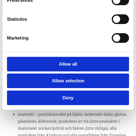
Preferences
material – produktionsfel på delar av robinia från Europlay
och Eibe.
Statistics
10 år garanti gäller:
material – produktionsfel på galvaniserade delar och andra
Marketing
ej lackade delar av stål, samt plattor av HDPE. T.ex.
stålstolpar
material – produktionsfel på delar av lärk och ek från
Europlay och Eibe: Mot rost på produkter från Erlau:
Allow all
aluminium och galvade delar från Husson.
Allow selection
8 år garanti gäller:
material – produktionsfel på konstgräs.
Deny
5 år garanti gäller:
material – produktionsfel på fjäder, lackerade delar, gjutna
plastdelar, klätternät, produkter av trä (inte produkter i
materialet wicker/pilträ) och fästen (inte rörliga), alla
produkter från Kraiburg och alla metalldelar från Europlay.