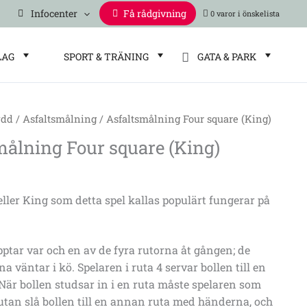
Infocenter
Få rådgivning
0 varor
LAG
SPORT & TRÄNING
GATA & PARK
ydd
/
Asfaltsmålning
/ Asfaltsmålning Four square (King)
ing
målning Four square (King)
eller King som detta spel kallas populärt fungerar på
:
pptar var och en av de fyra rutorna åt gången; de
a väntar i kö. Spelaren i ruta 4 servar bollen till en
När bollen studsar in i en ruta måste spelaren som
utan slå bollen till en annan ruta med händerna, och