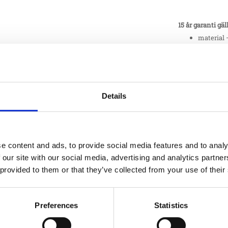
15 år garanti gäl
material 
producera
12 år garanti gäl
material 
Details
10 år garanti gäl
material 
e content and ads, to provide social media features and to analy
av stål, s
 our site with our social media, advertising and analytics partn
material 
 provided to them or that they’ve collected from your use of their
Mot rost 
8 år garanti gäll
Preferences
Statistics
material 