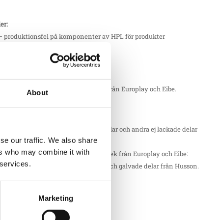
ler:
– produktionsfel på komponenter av HPL för produkter
d från Söve. T.ex. HPL väggar
ler:
– produktionsfel på delar av robinia från Europlay och Eibe.
About
ler:
– produktionsfel på galvaniserade delar och andra ej lackade delar
se our traffic. We also share
amt plattor av HDPE. T.ex. stålstolpar
ers who may combine it with
– produktionsfel på delar av lärk och ek från Europlay och Eibe:
 services.
på produkter från Erlau: aluminium och galvade delar från Husson.
er:
Marketing
– produktionsfel på konstgräs.