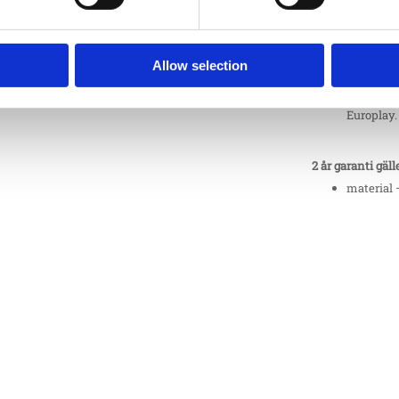
5 år garanti gäll
material 
Allow selection
klätternä
fästen (in
Europlay.
2 år garanti gäll
material 