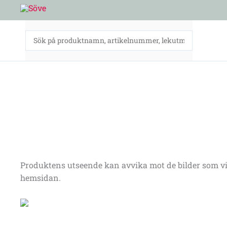
Hoppa
till
innehåll
Produktens utseende kan avvika mot de bilder som vi
hemsidan.