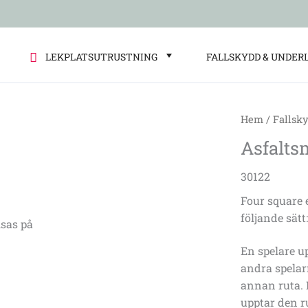
LEKPLATSUTRUSTNING
FALLSKYDD & UNDER
Hem
/
Fallsk
Asfaltsmåln
Asfalts
Four
square
30122
(King)
Four square 
mängd
följande sätt
sas på
En spelare u
andra spelarn
annan ruta. 
upptar den r