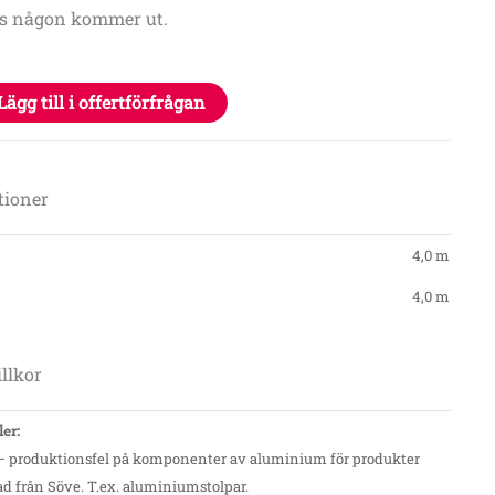
ills någon kommer ut
.
Lägg till i offertförfrågan
tioner
4,0 m
4,0 m
llkor
ler:
 – produktionsfel på komponenter av aluminium för produkter
d från Söve. T.ex. aluminiumstolpar.