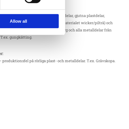
er:
– produktionsfel på fjäder, lackerade delar, gjutna plastdelar,
Allow all
t, produkter av trä (inte produkter i materialet wicker/pilträ) och
te rörliga), alla produkter från Kraiburg och alla metalldelar från
 T.ex. gungkätting.
er:
– produktionsfel på rörliga plast- och metalldelar. T.ex. Grävskopa.