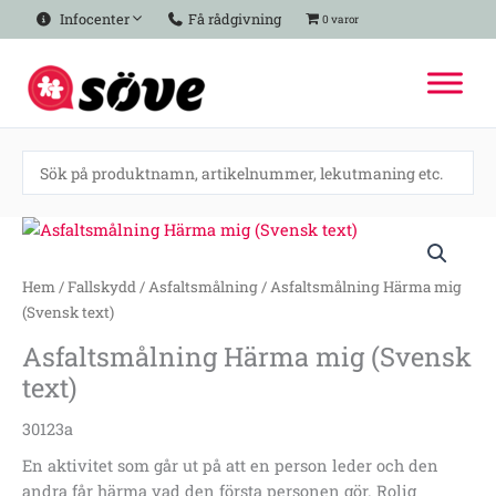
Hoppa
Infocenter
Få rådgivning
0 varor
till
innehåll
Asfaltsmålning
Härma
mig
Hem
/
Fallskydd
/
Asfaltsmålning
/ Asfaltsmålning Härma mig
(Svensk
(Svensk text)
text)
Asfaltsmålning Härma mig (Svensk
mängd
text)
30123a
En aktivitet som går ut på att en person leder och den
andra får härma vad den första personen gör. Rolig