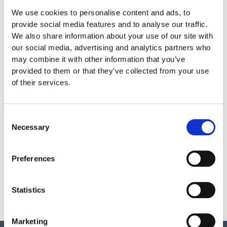
We use cookies to personalise content and ads, to
provide social media features and to analyse our traffic.
We also share information about your use of our site with
our social media, advertising and analytics partners who
may combine it with other information that you’ve
provided to them or that they’ve collected from your use
Tillbehör
of their services.
Consent
Necessary
Selection
301
Thermo
Preferences
Primer 4L till
asfaltsmålning
1 700
:-
Statistics
Marketing