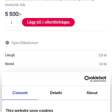
motorik lek
5 500
:-
Lägg till i offertförfrågan
Specifikationer
Längd
2,5 m
Bredd
1,0 m
Garantivillkor
Consent
Details
About
Produktens utseende kan avvika mot de bilder som visas
på hemsidan.
This website uses cookies