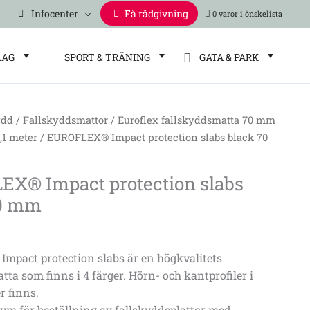
Infocenter
Få rådgivning
0 varor
LAG
SPORT & TRÄNING
GATA & PARK
ydd
/
Fallskyddsmattor
/
Euroflex fallskyddsmatta 70 mm
2,1 meter
/ EUROFLEX® Impact protection slabs black 70
X® Impact protection slabs
70 mm
pact protection slabs är en högkvalitets
ta som finns i 4 färger. Hörn- och kantprofiler i
 finns.
m för beställning av fallskyddsplattor med