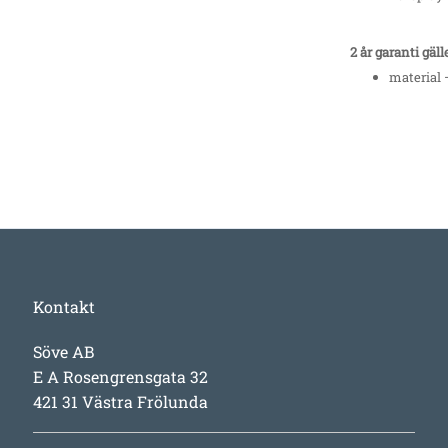
2 år garanti gäll
material 
Kontakt
Söve AB
E A Rosengrensgata 32
421 31 Västra Frölunda