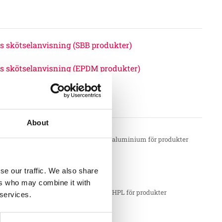
s skötselanvisning (SBB produkter)
s skötselanvisning (EPDM produkter)
llkor
About
ler:
 – produktionsfel på komponenter av aluminium för produkter
d från Söve. T.ex. aluminiumstolpar.
se our traffic. We also share
ler:
ers who may combine it with
– produktionsfel på komponenter av HPL för produkter
 services.
d från Söve. T.ex. HPL väggar