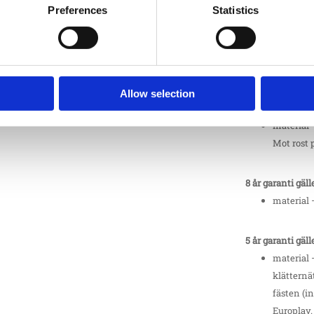
Preferences
Statistics
12 år garanti gäl
material 
10 år garanti gäl
material 
Allow selection
av stål, s
material 
Mot rost 
8 år garanti gäll
material 
5 år garanti gäll
material 
klätternä
fästen (in
Europlay.