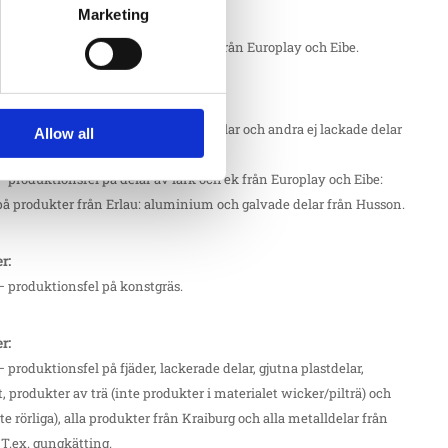
Marketing
ler:
– produktionsfel på delar av robinia från Europlay och Eibe.
ler:
– produktionsfel på galvaniserade delar och andra ej lackade delar
Allow all
amt plattor av HDPE. T.ex. stålstolpar
– produktionsfel på delar av lärk och ek från Europlay och Eibe:
på produkter från Erlau: aluminium och galvade delar från Husson.
er:
– produktionsfel på konstgräs.
er:
– produktionsfel på fjäder, lackerade delar, gjutna plastdelar,
t, produkter av trä (inte produkter i materialet wicker/pilträ) och
te rörliga), alla produkter från Kraiburg och alla metalldelar från
 T.ex. gungkätting.