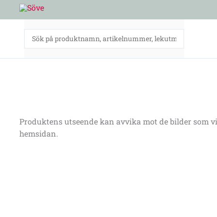
Hoppa
till
innehåll
Produktens utseende kan avvika mot de bilder som vi
hemsidan.