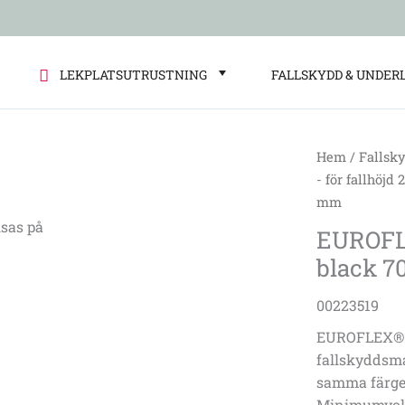
LEKPLATSUTRUSTNING
FALLSKYDD & UNDER
Hem
/
Fallsk
EUROFLEX®
- för fallhöjd 
Impact
mm
protection
sas på
EUROFLE
slabs
black 
black
70
00223519
mm
mängd
EUROFLEX® Im
fallskyddsmat
samma färger
Minimumvoly