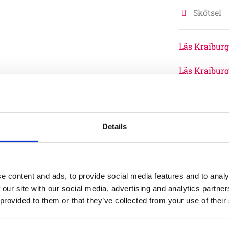
Skötsel
Läs Kraiburg
Läs Kraiburg
Garantivi
Details
20 år garanti gäl
material
producera
e content and ads, to provide social media features and to analy
15 år garanti gäl
 our site with our social media, advertising and analytics partn
material 
 provided to them or that they’ve collected from your use of their
producera