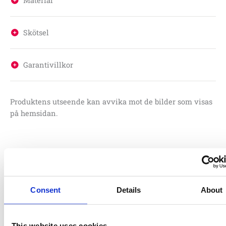
Material
Skötsel
Garantivillkor
Produktens utseende kan avvika mot de bilder som visas
på hemsidan.
Relaterade produkter
Consent
Details
About
00-
00-
EPDM
3-
00-
EPDM
004-
004-
3-
färgad
004-
2-
578
577
färgad
fallskyddsmatta
572
färgad
This website uses cookies