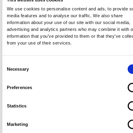
EUROFLEX®
EUROFLEX®
fallskyddsmatta
30
EUROFLEX®
fallsk
We use cookies to personalise content and ads, to provide s
EPDM
EPDM
40
mm
EPDM
40
media features and to analyse our traffic. We also share
3-
3-
mm
EUROFLEX®
2-
mm
information about your use of our site with our social media,
coloured
coloured
EUROFLEX®
EPDM
coloured
EUROF
advertising and analytics partners who may combine it with o
Impact
Impact
EPDM
3-
Impact
EPDM
information that you’ve provided to them or that they’ve colle
protection
protection
3-
coloured
protection
2-
from your use of their services.
slabs
slabs
coloured
Impact
slabs
colour
70
50
Impact
protection
50
Impact
mm
mm
protection
slabs
mm
protect
Consent
slabs
30
slabs
2
1
1
Necessary
Selection
200
:-
950
:-
900
:-
40
mm
40
mm
mm
1
750
:-
Preferences
1
1
950
:-
950
:-
Statistics
2-
Marketing
färgad