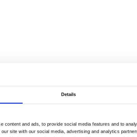
Details
e content and ads, to provide social media features and to analy
 our site with our social media, advertising and analytics partn
finns i flera storlekar, från tre meters höjd upp till den 6,5 meter hög