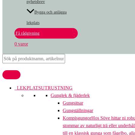
nyhetsbrev
Bygga och anlägga
lekplats
Få rådgivning
0 varor
LEKPLATSUTRUSTNING
Gunglek & fjäderlek
Gungsitsar
Gungställningar
Kompisgungor
Hos Söve hittar ni rob
stommar av naturligt trä eller underhål
till en klassisk gunga som fågelbo, al