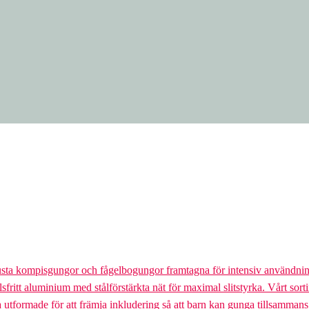
usta kompisgungor och fågelbogungor framtagna för intensiv användnin
lsfritt aluminium med stålförstärkta nät för maximal slitstyrka. Vårt so
la utformade för att främja inkludering så att barn kan gunga tillsamman