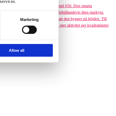
 services.
 till den 6,5 meter höga Climbing pyramid 650. Den smarta
ssutom tar klätterpyramiden upp en förhållandevis liten markyta.
ramiden till ett yteffektivt val är att den bygger på höjden. Till
Marketing
 får plats med betydligt fler barn och mer aktivitet per kvadratmeter,
Allow all