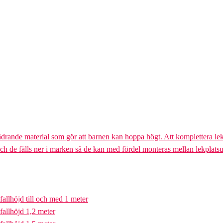
ädrande material som gör att barnen kan hoppa högt. Att komplettera lek
och de fälls ner i marken så de kan med fördel monteras mellan lekplatsu
fallhöjd till och med 1 meter
fallhöjd 1,2 meter