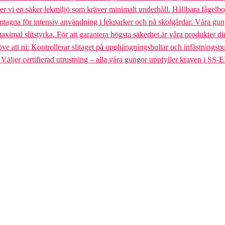
uder vi en säker lekmiljö som kräver minimalt underhåll. Hållbara fågel
gna för intensiv användning i lekparker och på skolgårdar. Våra gungst
aximal slitstyrka. För att garantera högsta säkerhet är våra produkter di
tt ni: Kontrollerar slitaget på upphängningsbultar och infästningspunkt
. Väljer certifierad utrustning – alla våra gungor uppfyller kraven i SS-