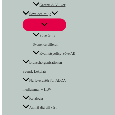
Garanti & Villkor
Söve och miljö
Söve är nu
Svanencertifierat
Kvalitetspolicy Söve AB
Branschorganisationen
Svensk Lekplats
Nu leverantör för ADDA
medlemmar + HBV
Kataloger
Anmäl dig till vårt