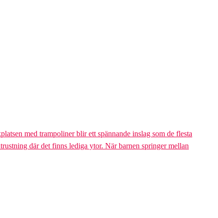
platsen med trampoliner blir ett spännande inslag som de flesta
trustning där det finns lediga ytor. När barnen springer mellan