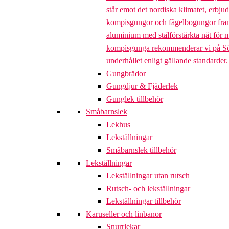
står emot det nordiska klimatet, erbj
kompisgungor och fågelbogungor framta
aluminium med stålförstärkta nät för m
kompisgunga rekommenderar vi på Söve a
underhållet enligt gällande standarder
Gungbrädor
Gungdjur & Fjäderlek
Gunglek tillbehör
Småbarnslek
Lekhus
Lekställningar
Småbarnslek tillbehör
Lekställningar
Lekställningar utan rutsch
Rutsch- och lekställningar
Lekställningar tillbehör
Karuseller och linbanor
Snurrlekar