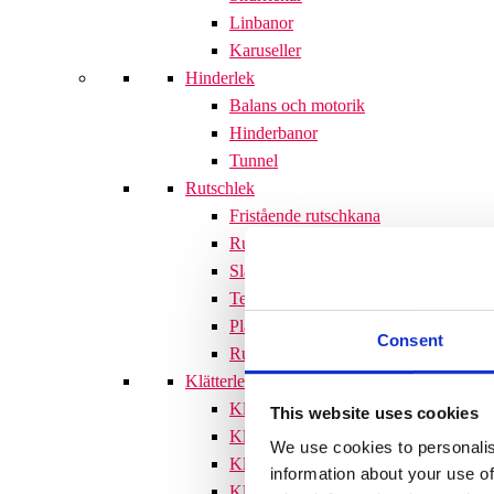
Linbanor
Karuseller
Hinderlek
Balans och motorik
Hinderbanor
Tunnel
Rutschlek
Fristående rutschkana
Rutschkanor till lekställningar
Släntrutschkana
Terrängtrappor
Plattformar
Consent
Rutschlek tillbehör
Klätterlek
Klätterställningar
This website uses cookies
Klätterställning med rutschkana
We use cookies to personalis
Klätternät
information about your use of
Klätterpyramid
Söves klätterpyramider 