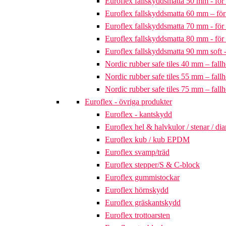
Euroflex fallskyddsmatta 50 mm - för 
Euroflex fallskyddsmatta 60 mm – för 
Euroflex fallskyddsmatta 70 mm - för 
Euroflex fallskyddsmatta 80 mm - för 
Euroflex fallskyddsmatta 90 mm soft - 
Nordic rubber safe tiles 40 mm – fallh
Nordic rubber safe tiles 55 mm – fallh
Nordic rubber safe tiles 75 mm – fallh
Euroflex - övriga produkter
Euroflex - kantskydd
Euroflex hel & halvkulor / stenar / d
Euroflex kub / kub EPDM
Euroflex svamp/träd
Euroflex stepper/S & C-block
Euroflex gummistockar
Euroflex hörnskydd
Euroflex gräskantskydd
Euroflex trottoarsten