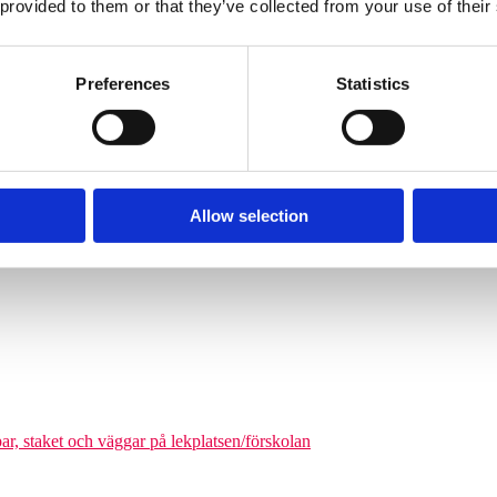
 provided to them or that they’ve collected from your use of their
Söves klätterpyramider finns i flera storlekar, från tre meters höjd upp
nga barn från cirka 6 år och uppåt att klättra på en och samma gång. De
äkerhetszon med en diameter på cirka 9–14,5 meter. Det som gör klätterpy
Preferences
Statistics
om tar större plats, maximerar nätstrukturen antalet användare på ytan. Ni
olgårdar och kommunala parker.
Allow selection
odukter där man kan förena leken med matematikutmaningar
par, staket och väggar på lekplatsen/förskolan