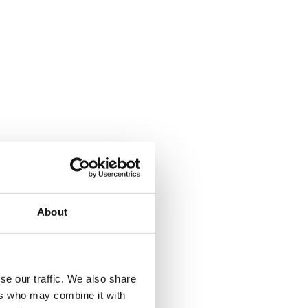
About
se our traffic. We also share
ers who may combine it with
a Climbing pyramid 650. Läs mer...