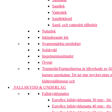
Sandlek
Vattenlek
Sandlekbord
Sand- och vattenlek tillbehör
Naturlek
Inkluderande lek
Svanenmärkta produkter
Solskydd
Inspringningshinder
Övrigt
Trampolin
Trampolinerna är tillverkade av fj
barnen uppskattar. De tar inte mycket plats 
klätterställningar och
FALLSKYDD & UNDERLAG
Fallskyddsmattor
Euroflex fallskyddsmatta 30 mm - för 
Euroflex fallskyddsmatta 40 mm - för 