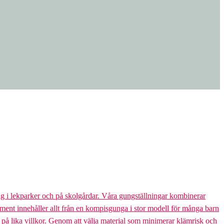
g i lekparker och på skolgårdar. Våra gungställningar kombinerar
rtiment innehåller allt från en kompisgunga i stor modell för många barn
s på lika villkor. Genom att välja material som minimerar klämrisk och