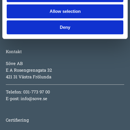
på produkterna i sig; underhållsfritt, lång garanti,
Allow selection
inspirerande utmaningar för barnen, hög säkerhet och
numera även design i toppklass.
Deny
Kontakt
Söve AB
E A Rosengrensgata 32
421 31 Västra Frölunda
Telefon: 031-773 97 00
E-post:
info@sove.se
Certifiering