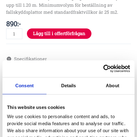
upp till 1.20 m. Minimumvolym för beställning av
fallskyddsplattor med standardfraktvillkor är 25 m2.
890
:-
Lägg till i offertförfrågan
Specifikationer
0,5 x 0,5 x 0,04 m
1,2 m
Consent
Details
About
Skötsel
This website uses cookies
We use cookies to personalise content and ads, to
provide social media features and to analyse our traffic.
Garantivillkor
We also share information about your use of our site with