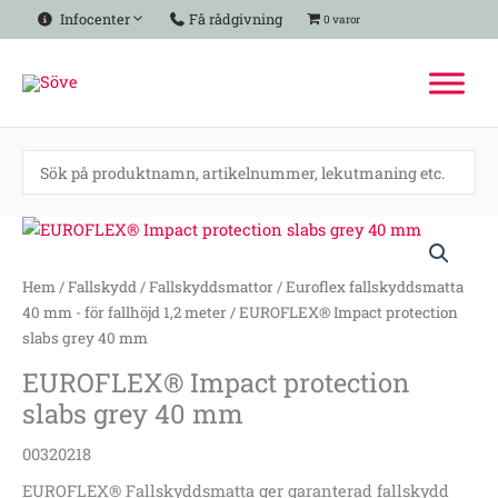
Hoppa
Infocenter
Få rådgivning
0 varor
till
innehåll
EUROFLEX®
Impact
protection
Hem
/
Fallskydd
/
Fallskyddsmattor
/
Euroflex fallskyddsmatta
slabs
40 mm - för fallhöjd 1,2 meter
/ EUROFLEX® Impact protection
grey
slabs grey 40 mm
40
EUROFLEX® Impact protection
mm
slabs grey 40 mm
mängd
00320218
EUROFLEX® Fallskyddsmatta ger garanterad fallskydd