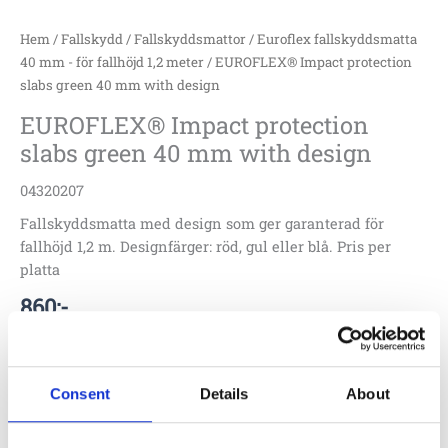
Hem
/
Fallskydd
/
Fallskyddsmattor
/
Euroflex fallskyddsmatta
40 mm - för fallhöjd 1,2 meter
/ EUROFLEX® Impact protection
slabs green 40 mm with design
EUROFLEX® Impact protection
slabs green 40 mm with design
04320207
Fallskyddsmatta med design som ger garanterad för
fallhöjd 1,2 m. Designfärger: röd, gul eller blå. Pris per
platta
860
:-
Lägg till i offertförfrågan
Consent
Details
About
Specifikationer