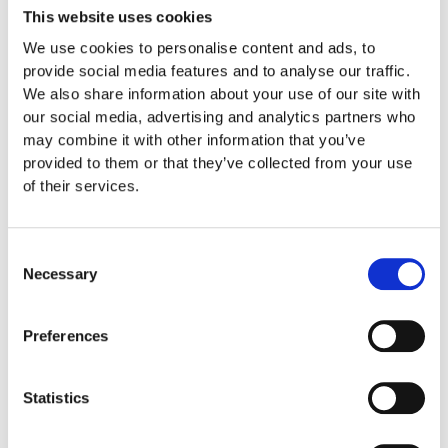
This website uses cookies
0,5 x 0,5 x 0,04 m
We use cookies to personalise content and ads, to
1,2 m
provide social media features and to analyse our traffic.
We also share information about your use of our site with
our social media, advertising and analytics partners who
Skötsel
may combine it with other information that you’ve
provided to them or that they’ve collected from your use
of their services.
Garantivillkor
Consent
Produktens utseende kan avvika mot de bilder som visas
Necessary
Selection
på hemsidan.
Preferences
Mer information om produkten, klicka här
DWG, produktblad, teknisk information, bilder etc.
Statistics