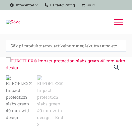
Hoppa
Infocenter
Få rådgivning
0 varor
till
innehåll
EUROFLEX®
Impact
protection
slabs
green
40
mm
with
design
mängd