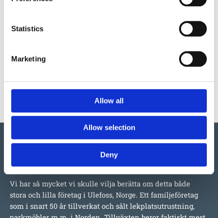
Produktens utseende kan avvika mot de bilder som visas
på hemsidan.
Statistics
Mer information om produkten, klicka här
Marketing
DWG, produktblad, teknisk information, bilder etc.
Allow all
Allow selection
Deny
Vi har så mycket vi skulle vilja berätta om detta både
stora och lilla företag i Ulefoss, Norge. Ett familjeföretag
som i snart 50 år tillverkat och sålt lekplatsutrustning,
parkmöbler m.m. i Norden. Tillväxten beror faktiskt mest