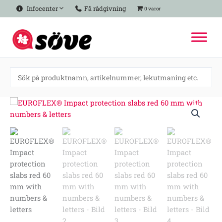
Hoppa
Infocenter
Få rådgivning
0 varor
till
innehåll
EUROFLEX®
Impact
protection
slabs
red
60
mm
with
numbers
&
letters