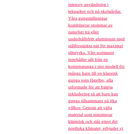
intensiv användning i
lekparker och på skolgårdar.
Våra gungställningar
kombinerar stommar av
naturligt trä eller
underhållsfritt aluminium med
stålförstärkta nät för maximal
slitstyrka. Vårt sortiment
innehåller allt från en
kompisgunga i stor modell för
många barn till en klassisk
gunga som fågelbo, alla
utformade för att främja
inkludering så att barn kan
gunga tillsammans på lika
villkor. Genom att välja
material som minimerar
klämrisk och står emot det
nordiska klimatet, erbjuder vi