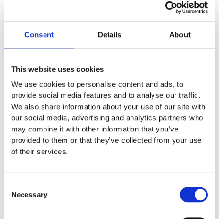
Euroflex fallskyddsmatta 30
mm - för fallhöjd till och med
1 meter
Consent
Details
About
Euroflex fallskyddsmatta 40
mm - för fallhöjd 1,2 meter
Euroflex fallskyddsmatta 50
This website uses cookies
mm - för fallhöjd 1,5 meter
We use cookies to personalise content and ads, to
Euroflex fallskyddsmatta 60
provide social media features and to analyse our traffic.
mm – för fallhöjd 1,7 meter
We also share information about your use of our site with
Euroflex fallskyddsmatta 70
our social media, advertising and analytics partners who
mm - för fallhöjd 2,1 meter
may combine it with other information that you’ve
Euroflex fallskyddsmatta 80
provided to them or that they’ve collected from your use
mm - för fallhöjd 2,4 meter
of their services.
Euroflex fallskyddsmatta 90
mm soft - för fallhöjd 3,0
meter
Consent
Nordic rubber safe tiles 40
Necessary
Selection
mm – fallhöjd upp till 1,5 m
Nordic rubber safe tiles 55