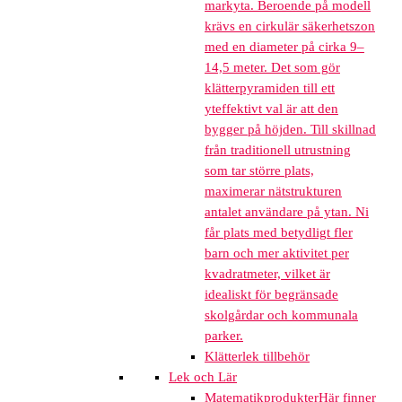
markyta. Beroende på modell
krävs en cirkulär säkerhetszon
med en diameter på cirka 9–
14,5 meter. Det som gör
klätterpyramiden till ett
yteffektivt val är att den
bygger på höjden. Till skillnad
från traditionell utrustning
som tar större plats,
maximerar nätstrukturen
antalet användare på ytan. Ni
får plats med betydligt fler
barn och mer aktivitet per
kvadratmeter, vilket är
idealiskt för begränsade
skolgårdar och kommunala
parker.
Klätterlek tillbehör
Lek och Lär
Matematikprodukter
Här finner