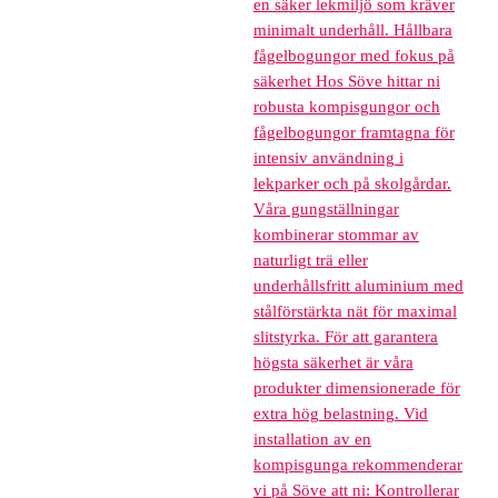
en säker lekmiljö som kräver
minimalt underhåll. Hållbara
fågelbogungor med fokus på
säkerhet Hos Söve hittar ni
robusta kompisgungor och
fågelbogungor framtagna för
intensiv användning i
lekparker och på skolgårdar.
Våra gungställningar
kombinerar stommar av
naturligt trä eller
underhållsfritt aluminium med
stålförstärkta nät för maximal
slitstyrka. För att garantera
högsta säkerhet är våra
produkter dimensionerade för
extra hög belastning. Vid
installation av en
kompisgunga rekommenderar
vi på Söve att ni: Kontrollerar