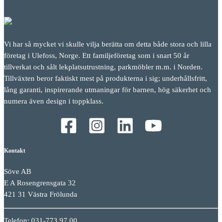
Vi har så mycket vi skulle vilja berätta om detta både stora och lilla
företag i Ulefoss, Norge. Ett familjeföretag som i snart 50 år
tillverkat och sålt lekplatsutrustning, parkmöbler m.m. i Norden.
Tillväxten beror faktiskt mest på produkterna i sig; underhållsfritt,
lång garanti, inspirerande utmaningar för barnen, hög säkerhet och
numera även design i toppklass.
Kontakt
Söve AB
E A Rosengrensgata 32
421 31 Västra Frölunda
Telefon: 031-773 97 00