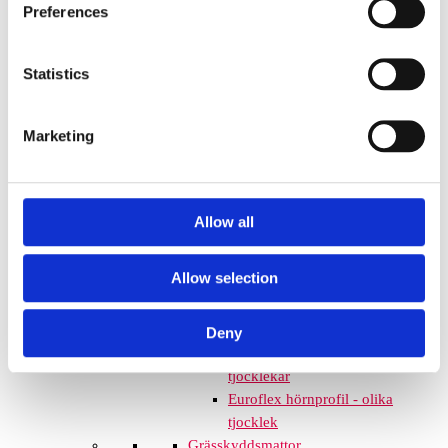
mm – fallhöjd upp till 2,1 m
Preferences
Nordic rubber safe tiles 75
mm – fallhöjd upp till 2,5 m
Statistics
Euroflex - övriga produkter
Euroflex - kantskydd
Euroflex hel & halvkulor /
Marketing
stenar / diamonds
Euroflex kub / kub EPDM
Euroflex svamp/träd
Euroflex stepper/S & C-block
Allow all
Euroflex gummistockar
Euroflex hörnskydd
Allow selection
Euroflex gräskantskydd
Euroflex trottoarsten
Euroflex stegblock
Deny
Euroflex kantprofil - olika
tjocklekar
Euroflex hörnprofil - olika
tjocklek
Grässkyddsmattor