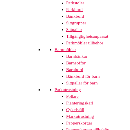
Parkstolar
Parkbord
Bänkbord
Sittgrupper
Sittpallar
Tillgänglighetsanpassat
Parkmöbler tillbehör
Barnmöbler
Barnbänkar
Barnsoffor
Barnbord
Bänkbord för barn
Sittpallar för barn
Parkutrustning
Pollare
Planteringskärl
Cykelställ
Markutrustning
Papperskorgar
Papperskorgar tillbehör