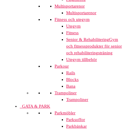
Multisportarenor
Multisportarenor
Fitness och utegym
Utegym
Fitness
Senior & Rehabilitering
Gym
och fitnessprodukter för senior
och rehabiliteringsträning
Utegym tillbehör
Parkour
Rails
Blocks
Bana
Trampoliner
Trampoliner
GATA & PARK
Parkmöbler
Parksoffor
Parkbänkar