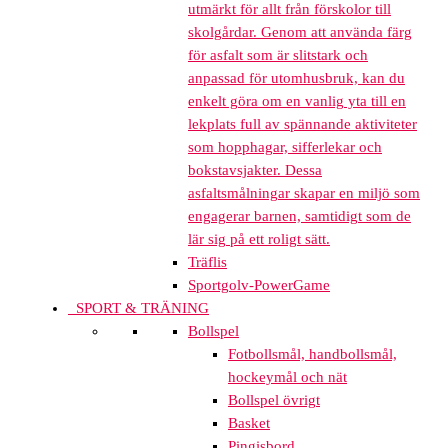
utmärkt för allt från förskolor till
skolgårdar. Genom att använda färg
för asfalt som är slitstark och
anpassad för utomhusbruk, kan du
enkelt göra om en vanlig yta till en
lekplats full av spännande aktiviteter
som hopphagar, sifferlekar och
bokstavsjakter. Dessa
asfaltsmålningar skapar en miljö som
engagerar barnen, samtidigt som de
lär sig på ett roligt sätt.
Träflis
Sportgolv-PowerGame
SPORT & TRÄNING
Bollspel
Fotbollsmål, handbollsmål,
hockeymål och nät
Bollspel övrigt
Basket
Pingisbord