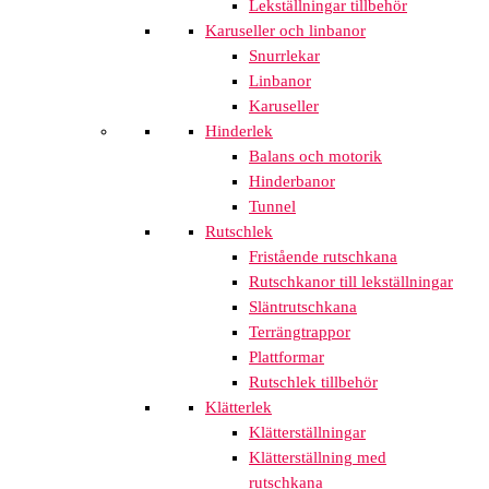
Lekställningar tillbehör
Karuseller och linbanor
Snurrlekar
Linbanor
Karuseller
Hinderlek
Balans och motorik
Hinderbanor
Tunnel
Rutschlek
Fristående rutschkana
Rutschkanor till lekställningar
Släntrutschkana
Terrängtrappor
Plattformar
Rutschlek tillbehör
Klätterlek
Klätterställningar
Klätterställning med
rutschkana