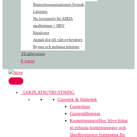
Branschorganisationen Svensk
Lekplats
Nu leverantör för ADDA
medlemmar + HBV
Kataloger
Anmäl dig till vårt nyhetsbrev
Bygga och anlägga lekplats
Få rådgivning
0 varor
LEKPLATSUTRUSTNING
Gunglek & fjäderlek
Gungsitsar
Gungställningar
Kompisgungor
Hos Söve hittar
ni robusta kompisgungor och
fågelbogungor framtagna för