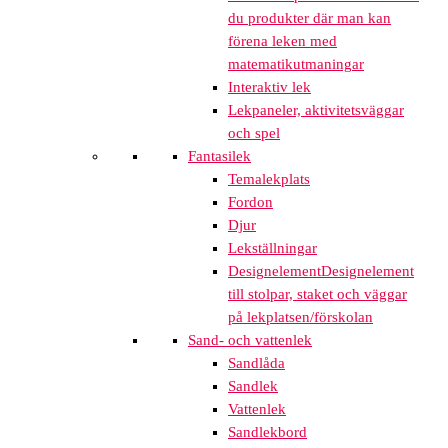
du produkter där man kan
förena leken med
matematikutmaningar
Interaktiv lek
Lekpaneler, aktivitetsväggar
och spel
Fantasilek
Temalekplats
Fordon
Djur
Lekställningar
Designelement
Designelement
till stolpar, staket och väggar
på lekplatsen/förskolan
Sand- och vattenlek
Sandlåda
Sandlek
Vattenlek
Sandlekbord