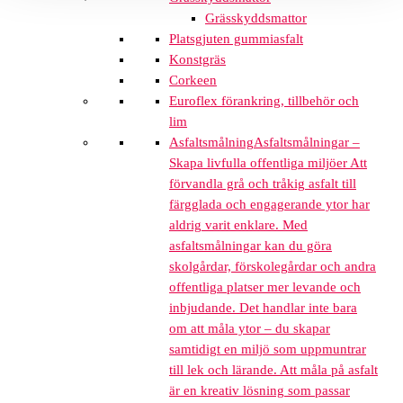
Grässkyddsmattor
Platsgjuten gummiasfalt
Konstgräs
Corkeen
Euroflex förankring, tillbehör och
lim
Asfaltsmålning
Asfaltsmålningar –
Skapa livfulla offentliga miljöer Att
förvandla grå och tråkig asfalt till
färgglada och engagerande ytor har
aldrig varit enklare. Med
asfaltsmålningar kan du göra
skolgårdar, förskolegårdar och andra
offentliga platser mer levande och
inbjudande. Det handlar inte bara
om att måla ytor – du skapar
samtidigt en miljö som uppmuntrar
till lek och lärande. Att måla på asfalt
är en kreativ lösning som passar