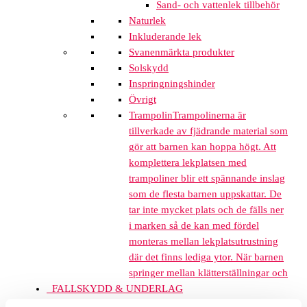
Sand- och vattenlek tillbehör
Naturlek
Inkluderande lek
Svanenmärkta produkter
Solskydd
Inspringningshinder
Övrigt
Trampolin
Trampolinerna är
tillverkade av fjädrande material som
gör att barnen kan hoppa högt. Att
komplettera lekplatsen med
trampoliner blir ett spännande inslag
som de flesta barnen uppskattar. De
tar inte mycket plats och de fälls ner
i marken så de kan med fördel
monteras mellan lekplatsutrustning
där det finns lediga ytor. När barnen
springer mellan klätterställningar och
FALLSKYDD & UNDERLAG
Fallskyddsmattor