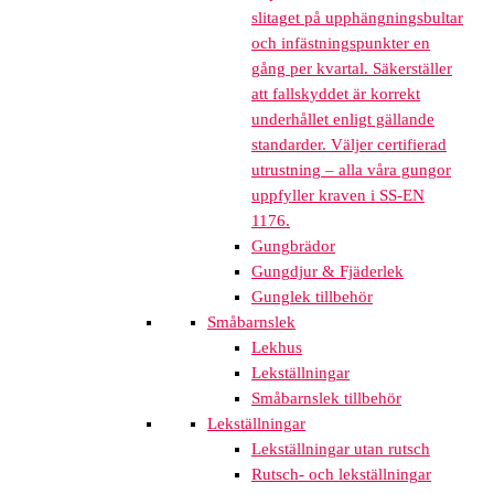
slitaget på upphängningsbultar
och infästningspunkter en
gång per kvartal. Säkerställer
att fallskyddet är korrekt
underhållet enligt gällande
standarder. Väljer certifierad
utrustning – alla våra gungor
uppfyller kraven i SS-EN
1176.
Gungbrädor
Gungdjur & Fjäderlek
Gunglek tillbehör
Småbarnslek
Lekhus
Lekställningar
Småbarnslek tillbehör
Lekställningar
Lekställningar utan rutsch
Rutsch- och lekställningar