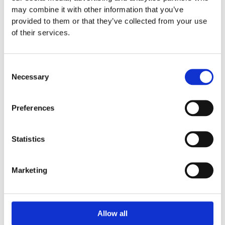
Pris per m2
may combine it with other information that you’ve
provided to them or that they’ve collected from your use
Minimum volym för beställning av
of their services.
gräsförstärkningsmattor med standard fraktvillkor är 25
m2.
Consent
Necessary
Selection
650
:-
Lägg till i offertförfrågan
Preferences
Statistics
Specifikationer
Marketing
1,5 x 1,0 x 0,022 m
Garantivillkor
Allow all