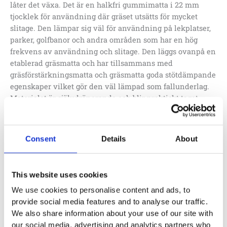
låter det växa.
Det är en halkfri gummimatta i 22 mm
tjocklek för användning där gräset utsätts för mycket
slitage.
Den lämpar sig väl för användning på lekplatser,
parker, golfbanor och andra områden som har en hög
frekvens av användning och slitage.
Den läggs ovanpå en
etablerad gräsmatta och har tillsammans med
gräsförstärkningsmatta och gräsmatta goda stötdämpande
egenskaper vilket gör den väl lämpad som fallunderlag.
Materialet är självdränerande och blir praktiskt taget
osynligt när gräset har växt.
Mattan är godkänd för fallhöjd 2,05 m vid utläggning på
Consent
Details
About
gräs.
6 pluggar medföljer vid köp för enkel installation.
This website uses cookies
OBS: För att bibehålla fallhöjden måste mattorna lyftas fria
We use cookies to personalise content and ads, to
från marken minst en gång per år för att behålla sin
provide social media features and to analyse our traffic.
stötdämpande effekt.
We also share information about your use of our site with
our social media, advertising and analytics partners who