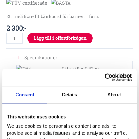
Ett traditionellt bänkbord för barnen i furu.
2 300
:-
Lägg till i offertförfrågan
Specifikationer
0.9 x 0.9 x 0.47 m
1 – 2.5 år
Consent
Details
About
Material
Furu
Monteringstid
This website uses cookies
Monteringstid
1.5 t
We use cookies to personalise content and ads, to
provide social media features and to analyse our traffic.
Monteringstid personer
1