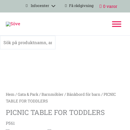
Hoppa
Infocenter
Få rådgivning
0 varor
till
innehåll
PICNIC
TABLE
FOR
TODDLERS
mängd
Hem
/
Gata & Park
/
Barnmöbler
/
Bänkbord för barn
/ PICNIC
TABLE FOR TODDLERS
PICNIC TABLE FOR TODDLERS
P561