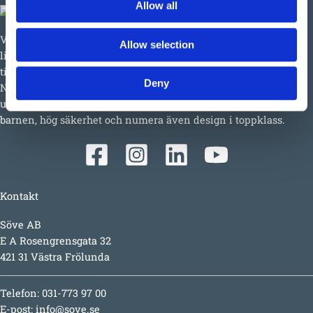
Allow all
Vi har så mycket vi skulle vilja berätta om detta både stora och
Allow selection
lilla företag i Ulefoss, Norge. Ett familjeföretag som i snart 50 år
tillverkat och sålt lekplatsutrustning, parkmöbler m.m. i
Deny
Norden. Tillväxten beror faktiskt mest på produkterna i sig;
underhållsfritt, lång garanti, inspirerande utmaningar för
barnen, hög säkerhet och numera även design i toppklass.
Kontakt
Söve AB
E A Rosengrensgata 32
421 31 Västra Frölunda
Telefon: 031-773 97 00
E-post:
info@sove.se