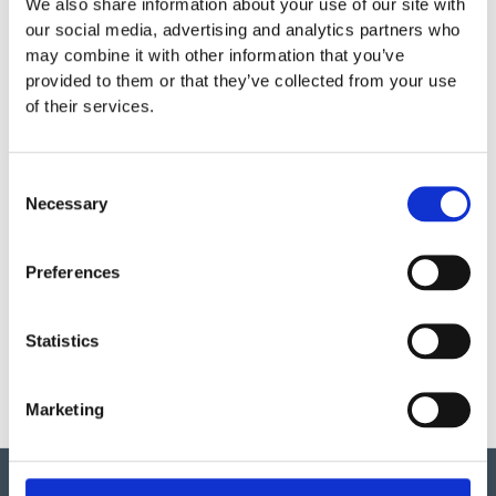
We also share information about your use of our site with
our social media, advertising and analytics partners who
Gäller totalt mantimmar.
may combine it with other information that you’ve
provided to them or that they’ve collected from your use
of their services.
Skötsel
Läs Europlays skötselanvisning
Consent
Garantivillkor
Necessary
Selection
Läs Europlays garantivillkor
Preferences
Produktens utseende kan avvika mot de bilder som visas
på hemsidan.
Statistics
Mer information om produkten, klicka här
DWG, produktblad, teknisk information, bilder etc.
Marketing