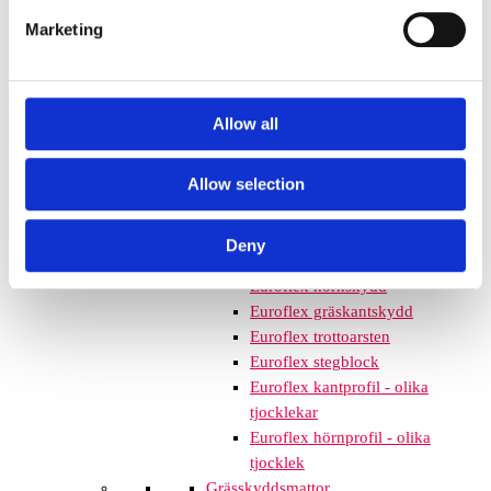
mm – fallhöjd upp till 2,1 m
Marketing
Nordic rubber safe tiles 75
mm – fallhöjd upp till 2,5 m
Euroflex - övriga produkter
Euroflex - kantskydd
Allow all
Euroflex hel & halvkulor /
stenar / diamonds
Allow selection
Euroflex kub / kub EPDM
Euroflex svamp/träd
Euroflex stepper/S & C-block
Deny
Euroflex gummistockar
Euroflex hörnskydd
Euroflex gräskantskydd
Euroflex trottoarsten
Euroflex stegblock
Euroflex kantprofil - olika
tjocklekar
Euroflex hörnprofil - olika
tjocklek
Grässkyddsmattor