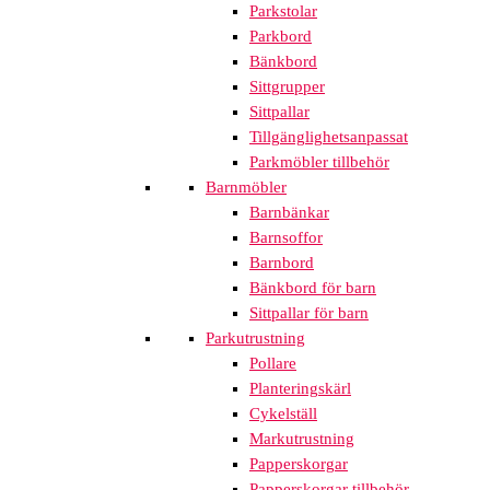
Parkstolar
Parkbord
Bänkbord
Sittgrupper
Sittpallar
Tillgänglighetsanpassat
Parkmöbler tillbehör
Barnmöbler
Barnbänkar
Barnsoffor
Barnbord
Bänkbord för barn
Sittpallar för barn
Parkutrustning
Pollare
Planteringskärl
Cykelställ
Markutrustning
Papperskorgar
Papperskorgar tillbehör