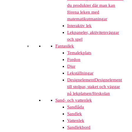
du produkter där man kan
förena leken med
matematikutmaningar
Interaktiv lek
Lekpaneler, aktivitetsväggar
och spel
Fantasilek
Temalekplats
Fordon
Djur
Lekställningar
Designelement
Designelement
till stolpar, staket och väggar
på lekplatsen/förskolan
Sand- och vattenlek
Sandlåda
Sandlek
Vattenlek
Sandlekbord