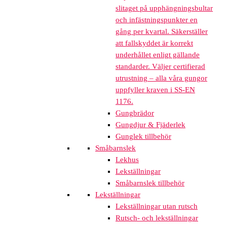
slitaget på upphängningsbultar
och infästningspunkter en
gång per kvartal. Säkerställer
att fallskyddet är korrekt
underhållet enligt gällande
standarder. Väljer certifierad
utrustning – alla våra gungor
uppfyller kraven i SS-EN
1176.
Gungbrädor
Gungdjur & Fjäderlek
Gunglek tillbehör
Småbarnslek
Lekhus
Lekställningar
Småbarnslek tillbehör
Lekställningar
Lekställningar utan rutsch
Rutsch- och lekställningar