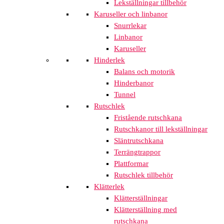
Lekställningar tillbehör
Karuseller och linbanor
Snurrlekar
Linbanor
Karuseller
Hinderlek
Balans och motorik
Hinderbanor
Tunnel
Rutschlek
Fristående rutschkana
Rutschkanor till lekställningar
Släntrutschkana
Terrängtrappor
Plattformar
Rutschlek tillbehör
Klätterlek
Klätterställningar
Klätterställning med
rutschkana