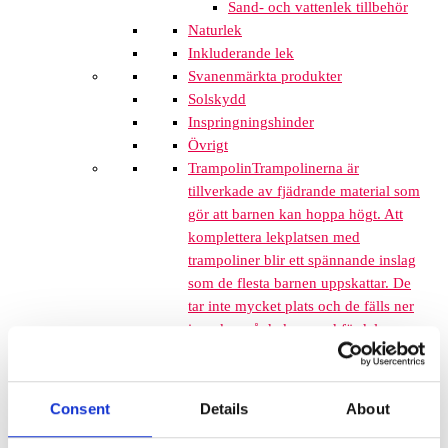
Sand- och vattenlek tillbehör
Naturlek
Inkluderande lek
Svanenmärkta produkter
Solskydd
Inspringningshinder
Övrigt
Trampolin
Trampolinerna är
tillverkade av fjädrande material som
gör att barnen kan hoppa högt. Att
komplettera lekplatsen med
trampoliner blir ett spännande inslag
som de flesta barnen uppskattar. De
tar inte mycket plats och de fälls ner
i marken så de kan med fördel
monteras mellan lekplatsutrustning
där det finns lediga ytor. När barnen
springer mellan klätterställningar och
Consent
Details
About
FALLSKYDD & UNDERLAG
Fallskyddsmattor