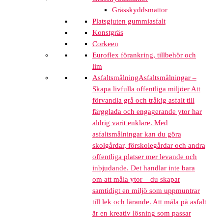
Grässkyddsmattor
Platsgjuten gummiasfalt
Konstgräs
Corkeen
Euroflex förankring, tillbehör och
lim
Asfaltsmålning
Asfaltsmålningar –
Skapa livfulla offentliga miljöer Att
förvandla grå och tråkig asfalt till
färgglada och engagerande ytor har
aldrig varit enklare. Med
asfaltsmålningar kan du göra
skolgårdar, förskolegårdar och andra
offentliga platser mer levande och
inbjudande. Det handlar inte bara
om att måla ytor – du skapar
samtidigt en miljö som uppmuntrar
till lek och lärande. Att måla på asfalt
är en kreativ lösning som passar