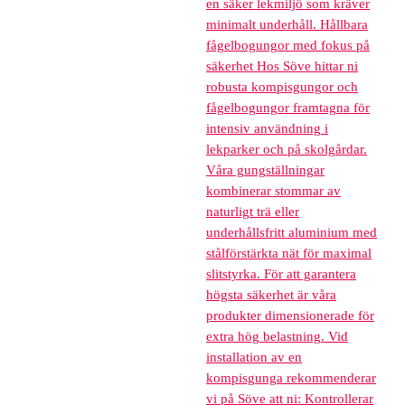
en säker lekmiljö som kräver
minimalt underhåll. Hållbara
fågelbogungor med fokus på
säkerhet Hos Söve hittar ni
robusta kompisgungor och
fågelbogungor framtagna för
intensiv användning i
lekparker och på skolgårdar.
Våra gungställningar
kombinerar stommar av
naturligt trä eller
underhållsfritt aluminium med
stålförstärkta nät för maximal
slitstyrka. För att garantera
högsta säkerhet är våra
produkter dimensionerade för
extra hög belastning. Vid
installation av en
kompisgunga rekommenderar
vi på Söve att ni: Kontrollerar