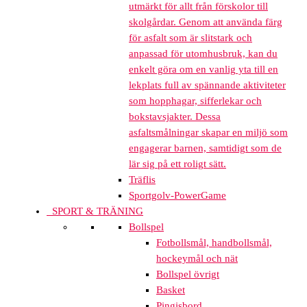
utmärkt för allt från förskolor till
skolgårdar. Genom att använda färg
för asfalt som är slitstark och
anpassad för utomhusbruk, kan du
enkelt göra om en vanlig yta till en
lekplats full av spännande aktiviteter
som hopphagar, sifferlekar och
bokstavsjakter. Dessa
asfaltsmålningar skapar en miljö som
engagerar barnen, samtidigt som de
lär sig på ett roligt sätt.
Träflis
Sportgolv-PowerGame
SPORT & TRÄNING
Bollspel
Fotbollsmål, handbollsmål,
hockeymål och nät
Bollspel övrigt
Basket
Pingisbord