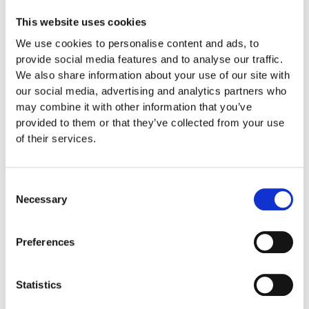
Euroflex fallskyddsmatta 30
This website uses cookies
mm - för fallhöjd till och med
We use cookies to personalise content and ads, to
1 meter
provide social media features and to analyse our traffic.
Euroflex fallskyddsmatta 40
We also share information about your use of our site with
mm - för fallhöjd 1,2 meter
our social media, advertising and analytics partners who
Euroflex fallskyddsmatta 50
may combine it with other information that you’ve
mm - för fallhöjd 1,5 meter
provided to them or that they’ve collected from your use
Euroflex fallskyddsmatta 60
of their services.
mm – för fallhöjd 1,7 meter
Euroflex fallskyddsmatta 70
mm - för fallhöjd 2,1 meter
Consent
Euroflex fallskyddsmatta 80
Necessary
Selection
mm - för fallhöjd 2,4 meter
Euroflex fallskyddsmatta 90
mm soft - för fallhöjd 3,0
Preferences
meter
Nordic rubber safe tiles 40
mm – fallhöjd upp till 1,5 m
Statistics
Nordic rubber safe tiles 55