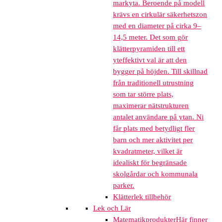
markyta. Beroende på modell
krävs en cirkulär säkerhetszon
med en diameter på cirka 9–
14,5 meter. Det som gör
klätterpyramiden till ett
yteffektivt val är att den
bygger på höjden. Till skillnad
från traditionell utrustning
som tar större plats,
maximerar nätstrukturen
antalet användare på ytan. Ni
får plats med betydligt fler
barn och mer aktivitet per
kvadratmeter, vilket är
idealiskt för begränsade
skolgårdar och kommunala
parker.
Klätterlek tillbehör
Lek och Lär
Matematikprodukter
Här finner