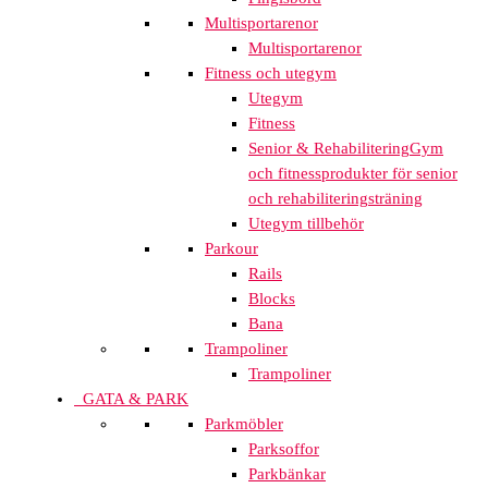
Multisportarenor
Multisportarenor
Fitness och utegym
Utegym
Fitness
Senior & Rehabilitering
Gym
och fitnessprodukter för senior
och rehabiliteringsträning
Utegym tillbehör
Parkour
Rails
Blocks
Bana
Trampoliner
Trampoliner
GATA & PARK
Parkmöbler
Parksoffor
Parkbänkar