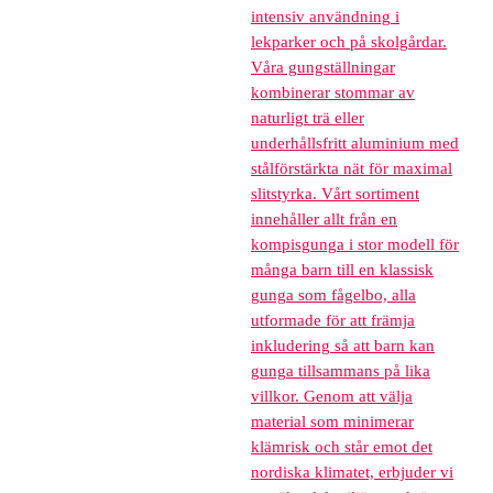
intensiv användning i
lekparker och på skolgårdar.
Våra gungställningar
kombinerar stommar av
naturligt trä eller
underhållsfritt aluminium med
stålförstärkta nät för maximal
slitstyrka. Vårt sortiment
innehåller allt från en
kompisgunga i stor modell för
många barn till en klassisk
gunga som fågelbo, alla
utformade för att främja
inkludering så att barn kan
gunga tillsammans på lika
villkor. Genom att välja
material som minimerar
klämrisk och står emot det
nordiska klimatet, erbjuder vi