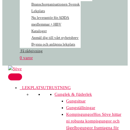
Branschorganisationen Svensk
Lekplats
Nu leverantör för ADDA
medlemmar + HBV
Kataloger
Anmäl dig till vårt nyhetsbrev
Bygga och anlägga lekplats
Få rådgivning
0 varor
LEKPLATSUTRUSTNING
Gunglek & fjäderlek
Gungsitsar
Gungställningar
Kompisgungor
Hos Söve hittar
ni robusta kompisgungor och
fågelbogungor framtagna för