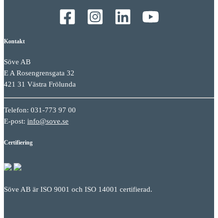
Kontakt
Söve AB
E A Rosengrensgata 32
421 31 Västra Frölunda
Telefon: 031-773 97 00
E-post:
info@sove.se
Certifiering
Söve AB är ISO 9001 och ISO 14001 certifierad.