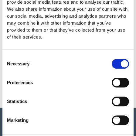
provide social media features and to analyse our traffic.
We also share information about your use of our site with
Fundament
our social media, advertising and analytics partners who
may combine it with other information that you’ve
Garantivillkor
provided to them or that they’ve collected from your use
of their services.
Consent
Necessary
Selection
Produktens utseende kan avvika mot de bilder som visas
på hemsidan.
Preferences
Statistics
Marketing