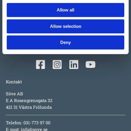
Vi har så mycket vi skulle vilja berätta om detta både
Allow all
stora och lilla företag i Ulefoss, Norge. Ett familjeföretag
som i snart 50 år tillverkat och sålt lekplatsutrustning,
Allow selection
parkmöbler m.m. i Norden. Tillväxten beror faktiskt mest
på produkterna i sig; underhållsfritt, lång garanti,
Deny
inspirerande utmaningar för barnen, hög säkerhet och
numera även design i toppklass.
Kontakt
Söve AB
E A Rosengrensgata 32
421 31 Västra Frölunda
Telefon: 031-773 97 00
E-post:
info@sove.se