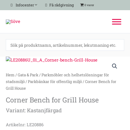
Hoppa
Infocenter
Få rådgivning
0 varor
till
innehåll
Corner
Bench
for
Hem
/
Gata & Park
/
Parkmöbler och helhetslösningar för
Grill
stadsmiljö
/
Parkbänkar för offentlig miljö
/ Corner Bench for
House
Grill House
mängd
Corner Bench for Grill House
Variant: Kastanjfärgad
Artikelnr: LE20886