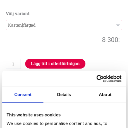
Välj variant
8 300
:-
Lägg till i offertförfrågan
Artikelnr:
LE20886
Specifikationer
Consent
Details
About
1.4 x 1.4 x 0.3 m
This website uses cookies
3 år
We use cookies to personalise content and ads, to