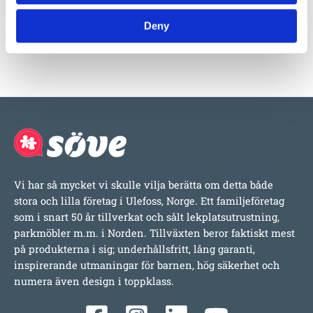
Mer information om produkten, klicka här
DWG, produktblad, teknisk information, bilder etc.
Deny
Vi har så mycket vi skulle vilja berätta om detta både
stora och lilla företag i Ulefoss, Norge. Ett familjeföretag
som i snart 50 år tillverkat och sålt lekplatsutrustning,
parkmöbler m.m. i Norden. Tillväxten beror faktiskt mest
på produkterna i sig; underhållsfritt, lång garanti,
inspirerande utmaningar för barnen, hög säkerhet och
numera även design i toppklass.