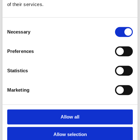
of their services.
Monteringstid
Consent
Necessary
Selection
Material
Preferences
Skötsel
Statistics
Garantivillkor
Marketing
Produktens utseende kan avvika mot de bilder som visas
Allow all
på hemsidan.
Allow selection