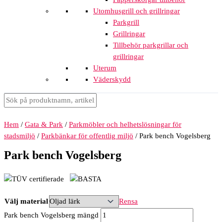
Utomhusgrill och grillringar
Parkgrill
Grillringar
Tillbehör parkgrillar och
grillringar
Uterum
Väderskydd
Hem
/
Gata & Park
/
Parkmöbler och helhetslösningar för
stadsmiljö
/
Parkbänkar för offentlig miljö
/ Park bench Vogelsberg
Park bench Vogelsberg
Välj material
Rensa
Park bench Vogelsberg mängd