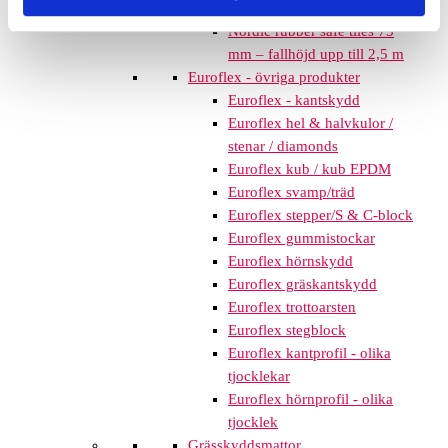
mm – fallhöjd upp till 2,1 m
Nordic rubber safe tiles 75
mm – fallhöjd upp till 2,5 m
Euroflex - övriga produkter
Euroflex - kantskydd
Euroflex hel & halvkulor /
stenar / diamonds
Euroflex kub / kub EPDM
Euroflex svamp/träd
Euroflex stepper/S & C-block
Euroflex gummistockar
Euroflex hörnskydd
Euroflex gräskantskydd
Euroflex trottoarsten
Euroflex stegblock
Euroflex kantprofil - olika
tjocklekar
Euroflex hörnprofil - olika
tjocklek
Grässkyddsmattor