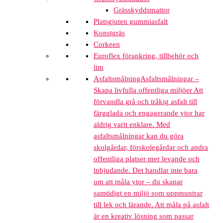
Grässkyddsmattor
Platsgjuten gummiasfalt
Konstgräs
Corkeen
Euroflex förankring, tillbehör och
lim
Asfaltsmålning
Asfaltsmålningar –
Skapa livfulla offentliga miljöer Att
förvandla grå och tråkig asfalt till
färgglada och engagerande ytor har
aldrig varit enklare. Med
asfaltsmålningar kan du göra
skolgårdar, förskolegårdar och andra
offentliga platser mer levande och
inbjudande. Det handlar inte bara
om att måla ytor – du skapar
samtidigt en miljö som uppmuntrar
till lek och lärande. Att måla på asfalt
är en kreativ lösning som passar