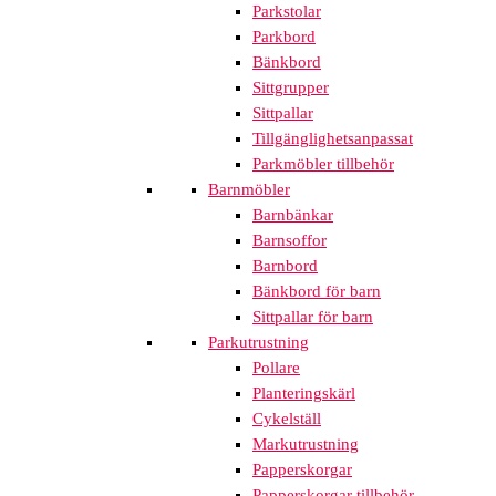
Parkstolar
Parkbord
Bänkbord
Sittgrupper
Sittpallar
Tillgänglighetsanpassat
Parkmöbler tillbehör
Barnmöbler
Barnbänkar
Barnsoffor
Barnbord
Bänkbord för barn
Sittpallar för barn
Parkutrustning
Pollare
Planteringskärl
Cykelställ
Markutrustning
Papperskorgar
Papperskorgar tillbehör