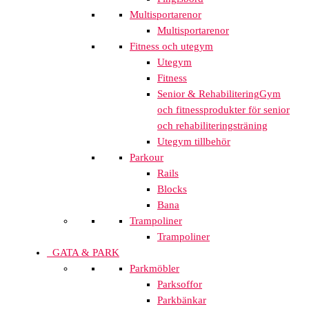
Multisportarenor
Multisportarenor
Fitness och utegym
Utegym
Fitness
Senior & Rehabilitering
Gym
och fitnessprodukter för senior
och rehabiliteringsträning
Utegym tillbehör
Parkour
Rails
Blocks
Bana
Trampoliner
Trampoliner
GATA & PARK
Parkmöbler
Parksoffor
Parkbänkar