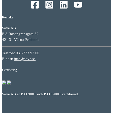
Kontakt
Söve AB
E A Rosengrensgata 32
421 31 Västra Frölunda
Telefon: 031-773 97 00
E-post:
info@sove.se
Certifiering
Söve AB är ISO 9001 och ISO 14001 certifierad.