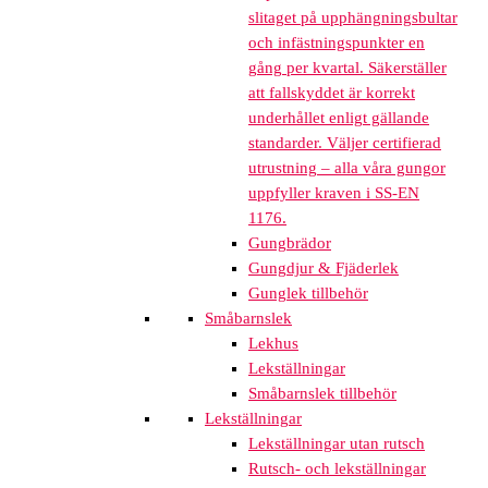
slitaget på upphängningsbultar
och infästningspunkter en
gång per kvartal. Säkerställer
att fallskyddet är korrekt
underhållet enligt gällande
standarder. Väljer certifierad
utrustning – alla våra gungor
uppfyller kraven i SS-EN
1176.
Gungbrädor
Gungdjur & Fjäderlek
Gunglek tillbehör
Småbarnslek
Lekhus
Lekställningar
Småbarnslek tillbehör
Lekställningar
Lekställningar utan rutsch
Rutsch- och lekställningar