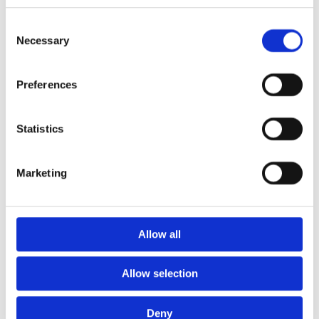
Euroflex fallskyddsmatta 30
Consent
mm - för fallhöjd till och med
Necessary
Selection
1 meter
Euroflex fallskyddsmatta 40
mm - för fallhöjd 1,2 meter
Preferences
Euroflex fallskyddsmatta 50
mm - för fallhöjd 1,5 meter
Statistics
Euroflex fallskyddsmatta 60
mm – för fallhöjd 1,7 meter
Euroflex fallskyddsmatta 70
Marketing
mm - för fallhöjd 2,1 meter
Euroflex fallskyddsmatta 80
mm - för fallhöjd 2,4 meter
Euroflex fallskyddsmatta 90
Allow all
mm soft - för fallhöjd 3,0
meter
Allow selection
Nordic rubber safe tiles 40
mm – fallhöjd upp till 1,5 m
Nordic rubber safe tiles 55
Deny