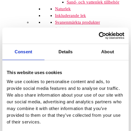
Sand- och vattenlek tillbehör
Naturlek
Inkluderande lek
Svanenmärkta produkter
Solskydd
Inspringningshinder
Övrigt
Trampolin
Trampolinerna är
Consent
Details
About
tillverkade av fjädrande material som
gör att barnen kan hoppa högt. Att
komplettera lekplatsen med
This website uses cookies
trampoliner blir ett spännande inslag
We use cookies to personalise content and ads, to
som de flesta barnen uppskattar. De
provide social media features and to analyse our traffic.
tar inte mycket plats och de fälls ner
We also share information about your use of our site with
i marken så de kan med fördel
our social media, advertising and analytics partners who
monteras mellan lekplatsutrustning
may combine it with other information that you’ve
där det finns lediga ytor. När barnen
provided to them or that they’ve collected from your use
springer mellan klätterställningar och
of their services.
FALLSKYDD & UNDERLAG
Fallskyddsmattor