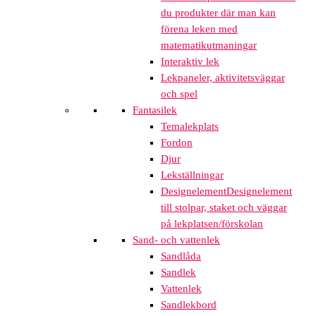
du produkter där man kan
förena leken med
matematikutmaningar
Interaktiv lek
Lekpaneler, aktivitetsväggar
och spel
Fantasilek
Temalekplats
Fordon
Djur
Lekställningar
Designelement
Designelement
till stolpar, staket och väggar
på lekplatsen/förskolan
Sand- och vattenlek
Sandlåda
Sandlek
Vattenlek
Sandlekbord