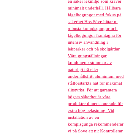
en säker lekmiljö som kräver
minimalt underhåll. Hållbara
fågelbogungor med fokus på
säkerhet Hos Söve hittar ni
robusta kompisgungor och
fågelbogungor framtagna för
intensiv användning i
lekparker och på skolgårdar.
Våra gungställningar
kombinerar stommar av
naturligt trä eller
underhållsfritt aluminium med
stålförstärkta nät för maximal
slitstyrka. För att garantera
högsta säkerhet är våra
produkter dimensionerade för
extra hög belastning. Vid
installation av en
kompisgunga rekommenderar
vi på Söve att ni: Kontrollerar