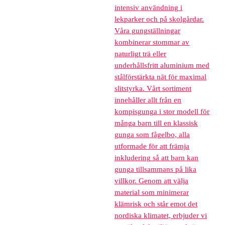
intensiv användning i
lekparker och på skolgårdar.
Våra gungställningar
kombinerar stommar av
naturligt trä eller
underhållsfritt aluminium med
stålförstärkta nät för maximal
slitstyrka. Vårt sortiment
innehåller allt från en
kompisgunga i stor modell för
många barn till en klassisk
gunga som fågelbo, alla
utformade för att främja
inkludering så att barn kan
gunga tillsammans på lika
villkor. Genom att välja
material som minimerar
klämrisk och står emot det
nordiska klimatet, erbjuder vi