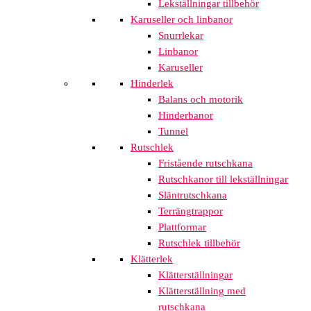
Lekställningar tillbehör
Karuseller och linbanor
Snurrlekar
Linbanor
Karuseller
Hinderlek
Balans och motorik
Hinderbanor
Tunnel
Rutschlek
Fristående rutschkana
Rutschkanor till lekställningar
Släntrutschkana
Terrängtrappor
Plattformar
Rutschlek tillbehör
Klätterlek
Klätterställningar
Klätterställning med
rutschkana