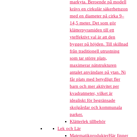
markyta. Beroende på modell
krävs en cirkulär säkerhetszon
med en diameter på cirka 9–
14,5 meter. Det som gör
klätterpyramiden till ett
yteffektivt val är att den
bygger på höjden. Till skillnad
från traditionell utrustning
som tar större plats,
maximerar nätstrukturen
antalet användare på ytan. Ni
får plats med betydligt fler
barn och mer aktivitet per
kvadratmeter, vilket är
idealiskt för begränsade
skolgårdar och kommunala
parker.
Klätterlek tillbehör
Lek och Lär
Matematikprodukter
Här finner