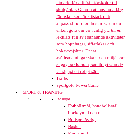
utmärkt för allt från förskolor till
skolgårdar. Genom att använda färg
för asfalt som är slitstark och
anpassad för utomhusbruk, kan du
enkelt göra om en vanlig yta till en
lekplats full av spännande aktiviteter
som hopphagar, sifferlekar och
bokstavsjakter. Dessa
asfaltsmålningar skapar en miljö som
engagerar barnen, samtidigt som de
lär sig på ett roligt sätt.
Träflis
Sportgolv-PowerGame
SPORT & TRÄNING
Bollspel
Fotbollsmål, handbollsmål,
hockeymål och nät
Bollspel övrigt
Basket
Pingisbord