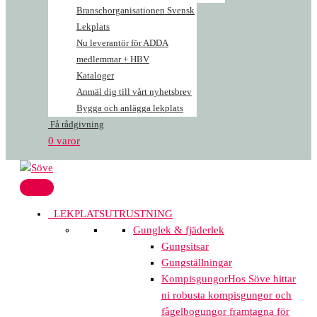
Branschorganisationen Svensk
Lekplats
Nu leverantör för ADDA
medlemmar + HBV
Kataloger
Anmäl dig till vårt nyhetsbrev
Bygga och anlägga lekplats
Få rådgivning
0 varor
LEKPLATSUTRUSTNING
Gunglek & fjäderlek
Gungsitsar
Gungställningar
Kompisgungor
Hos Söve hittar
ni robusta kompisgungor och
fågelbogungor framtagna för