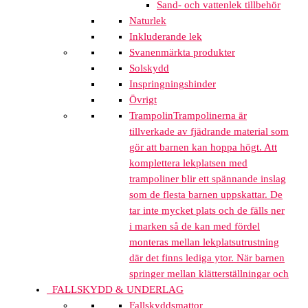
Sand- och vattenlek tillbehör
Naturlek
Inkluderande lek
Svanenmärkta produkter
Solskydd
Inspringningshinder
Övrigt
Trampolin
Trampolinerna är
tillverkade av fjädrande material som
gör att barnen kan hoppa högt. Att
komplettera lekplatsen med
trampoliner blir ett spännande inslag
som de flesta barnen uppskattar. De
tar inte mycket plats och de fälls ner
i marken så de kan med fördel
monteras mellan lekplatsutrustning
där det finns lediga ytor. När barnen
springer mellan klätterställningar och
FALLSKYDD & UNDERLAG
Fallskyddsmattor