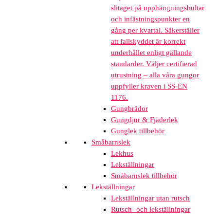
slitaget på upphängningsbultar
och infästningspunkter en
gång per kvartal. Säkerställer
att fallskyddet är korrekt
underhållet enligt gällande
standarder. Väljer certifierad
utrustning – alla våra gungor
uppfyller kraven i SS-EN
1176.
Gungbrädor
Gungdjur & Fjäderlek
Gunglek tillbehör
Småbarnslek
Lekhus
Lekställningar
Småbarnslek tillbehör
Lekställningar
Lekställningar utan rutsch
Rutsch- och lekställningar