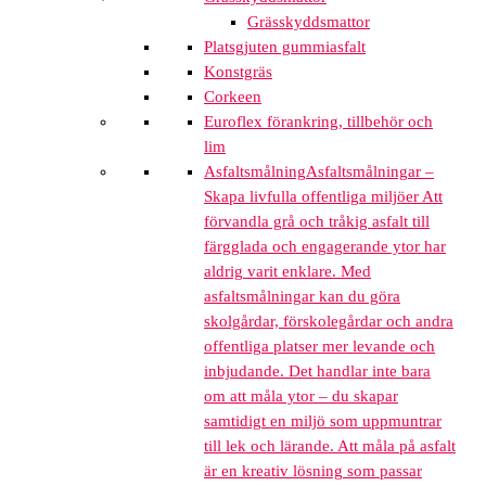
Grässkyddsmattor
Platsgjuten gummiasfalt
Konstgräs
Corkeen
Euroflex förankring, tillbehör och
lim
Asfaltsmålning
Asfaltsmålningar –
Skapa livfulla offentliga miljöer Att
förvandla grå och tråkig asfalt till
färgglada och engagerande ytor har
aldrig varit enklare. Med
asfaltsmålningar kan du göra
skolgårdar, förskolegårdar och andra
offentliga platser mer levande och
inbjudande. Det handlar inte bara
om att måla ytor – du skapar
samtidigt en miljö som uppmuntrar
till lek och lärande. Att måla på asfalt
är en kreativ lösning som passar