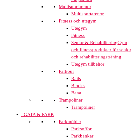
Multisportarenor
Multisportarenor
Fitness och utegym
Utegym
Fitness
Senior & Rehabilitering
Gym
och fitnessprodukter för senior
och rehabiliteringsträning
Utegym tillbehör
Parkour
Rails
Blocks
Bana
Trampoliner
Trampoliner
GATA & PARK
Parkmöbler
Parksoffor
Parkbänkar