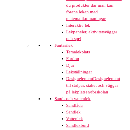
du produkter där man kan
förena leken med
matematikutmaningar
Interaktiv lek
Lekpaneler, aktivitetsväggar
och spel
Fantasilek
Temalekplats
Fordon
Djur
Lekställningar
Designelement
Designelement
till stolpar, staket och väggar
på lekplatsen/förskolan
Sand- och vattenlek
Sandlåda
Sandlek
Vattenlek
Sandlekbord