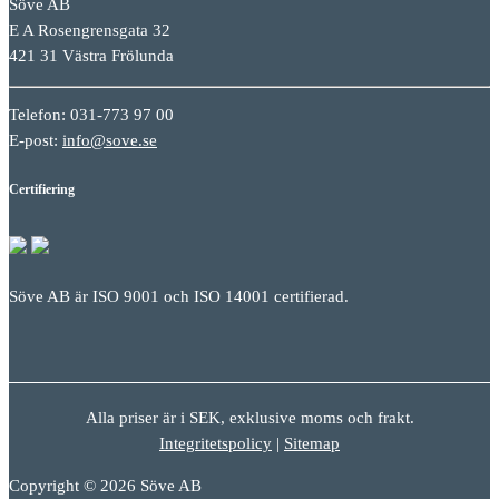
Söve AB
E A Rosengrensgata 32
421 31 Västra Frölunda
Telefon: 031-773 97 00
E-post:
info@sove.se
Certifiering
Söve AB är ISO 9001 och ISO 14001 certifierad.
Alla priser är i SEK, exklusive moms och frakt.
Integritetspolicy
|
Sitemap
Copyright © 2026 Söve AB