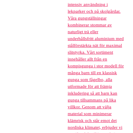
intensiv användning i
lekparker och på skolgårdar.
Våra gungställningar
kombinerar stommar av
naturligt trä eller
underhållsfritt aluminium med
stålförstärkta nät för maximal
slitstyrka. Vårt sortiment
innehåller allt från en
kompisgunga i stor modell för
många barn till en klassisk
gunga som fågelbo, alla
utformade för att främja
inkludering så att barn kan
gunga tillsammans på lika
villkor. Genom att välja
material som minimerar
klämrisk och står emot det
nordiska klimatet, erbjuder vi