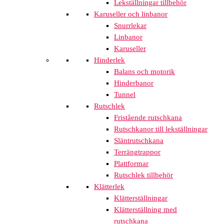
Lekställningar tillbehör
Karuseller och linbanor
Snurrlekar
Linbanor
Karuseller
Hinderlek
Balans och motorik
Hinderbanor
Tunnel
Rutschlek
Fristående rutschkana
Rutschkanor till lekställningar
Släntrutschkana
Terrängtrappor
Plattformar
Rutschlek tillbehör
Klätterlek
Klätterställningar
Klätterställning med
rutschkana