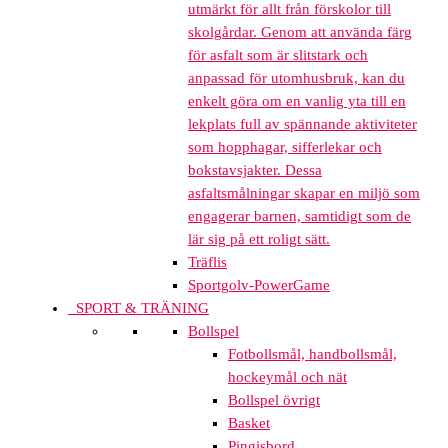
utmärkt för allt från förskolor till
skolgårdar. Genom att använda färg
för asfalt som är slitstark och
anpassad för utomhusbruk, kan du
enkelt göra om en vanlig yta till en
lekplats full av spännande aktiviteter
som hopphagar, sifferlekar och
bokstavsjakter. Dessa
asfaltsmålningar skapar en miljö som
engagerar barnen, samtidigt som de
lär sig på ett roligt sätt.
Träflis
Sportgolv-PowerGame
SPORT & TRÄNING
Bollspel
Fotbollsmål, handbollsmål,
hockeymål och nät
Bollspel övrigt
Basket
Pingisbord