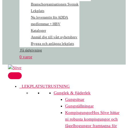
Branschorganisationen Svensk
Lekplats
Nu leverantör för ADDA
medlemmar + HBV
Kataloger
Anmäl dig till vårt nyhetsbrev
Bygga och anlägga lekplats
Få rådgivning
0 varor
LEKPLATSUTRUSTNING
Gunglek & fjäderlek
Gungsitsar
Gungställningar
Kompisgungor
Hos Söve hittar
ni robusta kompisgungor och
fågelbogungor framtagna för