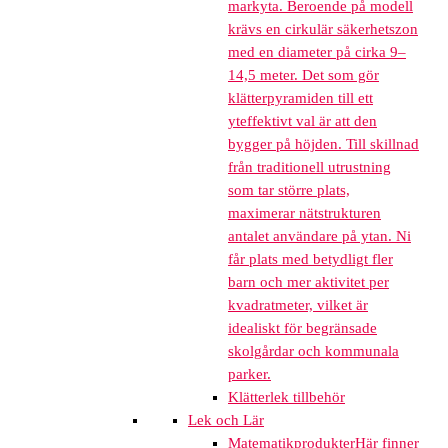
markyta. Beroende på modell
krävs en cirkulär säkerhetszon
med en diameter på cirka 9–
14,5 meter. Det som gör
klätterpyramiden till ett
yteffektivt val är att den
bygger på höjden. Till skillnad
från traditionell utrustning
som tar större plats,
maximerar nätstrukturen
antalet användare på ytan. Ni
får plats med betydligt fler
barn och mer aktivitet per
kvadratmeter, vilket är
idealiskt för begränsade
skolgårdar och kommunala
parker.
Klätterlek tillbehör
Lek och Lär
Matematikprodukter
Här finner