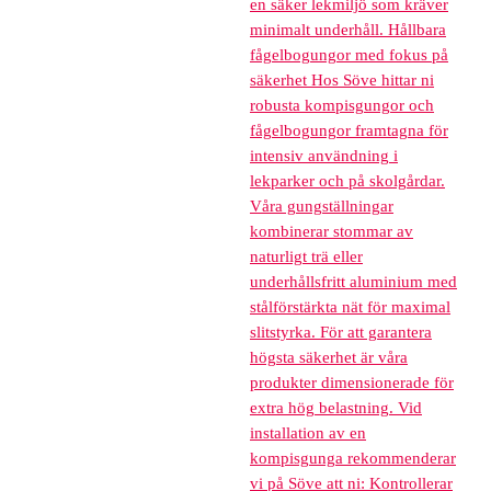
en säker lekmiljö som kräver
minimalt underhåll. Hållbara
fågelbogungor med fokus på
säkerhet Hos Söve hittar ni
robusta kompisgungor och
fågelbogungor framtagna för
intensiv användning i
lekparker och på skolgårdar.
Våra gungställningar
kombinerar stommar av
naturligt trä eller
underhållsfritt aluminium med
stålförstärkta nät för maximal
slitstyrka. För att garantera
högsta säkerhet är våra
produkter dimensionerade för
extra hög belastning. Vid
installation av en
kompisgunga rekommenderar
vi på Söve att ni: Kontrollerar