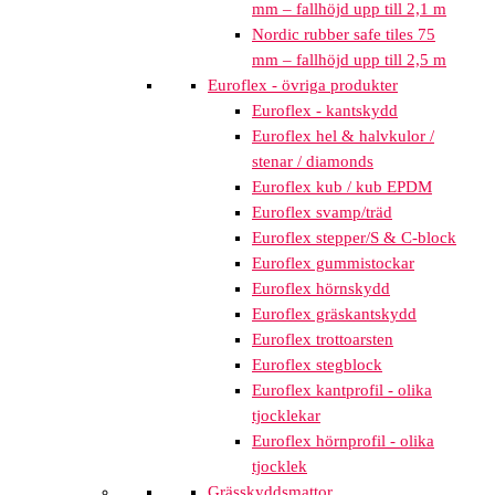
mm – fallhöjd upp till 2,1 m
Nordic rubber safe tiles 75
mm – fallhöjd upp till 2,5 m
Euroflex - övriga produkter
Euroflex - kantskydd
Euroflex hel & halvkulor /
stenar / diamonds
Euroflex kub / kub EPDM
Euroflex svamp/träd
Euroflex stepper/S & C-block
Euroflex gummistockar
Euroflex hörnskydd
Euroflex gräskantskydd
Euroflex trottoarsten
Euroflex stegblock
Euroflex kantprofil - olika
tjocklekar
Euroflex hörnprofil - olika
tjocklek
Grässkyddsmattor