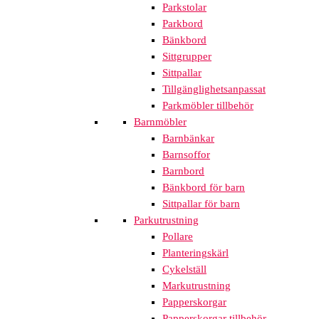
Parkstolar
Parkbord
Bänkbord
Sittgrupper
Sittpallar
Tillgänglighetsanpassat
Parkmöbler tillbehör
Barnmöbler
Barnbänkar
Barnsoffor
Barnbord
Bänkbord för barn
Sittpallar för barn
Parkutrustning
Pollare
Planteringskärl
Cykelställ
Markutrustning
Papperskorgar
Papperskorgar tillbehör