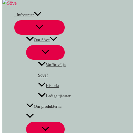
Hoppa
Table
till
Zea
Infocenter
innehåll
mängd
Om Söve
Varför välja
Söve?
Historia
Lediga tjänster
Om produkterna