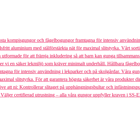
usta kompisgungor och fågelbogungor framtagna för intensiv användnin
lsfritt aluminium med stålförstärkta nät för maximal slitstyrka. Vårt so
la utformade för att främja inkludering så att barn kan gunga tillsamman
uder vi en säker lekmiljö som kräver minimalt underhåll. Hållbara fågel
gna för intensiv användning i lekparker och på skolgårdar. Våra gungst
aximal slitstyrka. För att garantera högsta säkerhet är våra produkter di
tt ni: Kontrollerar slitaget på upphängningsbultar och infästningspunkt
. Väljer certifierad utrustning – alla våra gungor uppfyller kraven i SS-