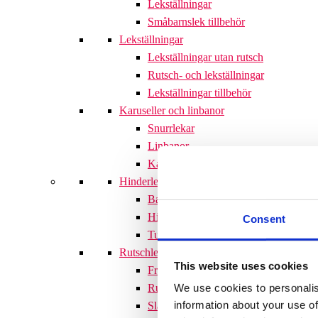
Lekställningar
Småbarnslek tillbehör
Lekställningar
Lekställningar utan rutsch
Rutsch- och lekställningar
Lekställningar tillbehör
Karuseller och linbanor
Snurrlekar
Linbanor
Karuseller
Hinderlek
Balans och motorik
Hinderbanor
Consent
Tunnel
Rutschlek
This website uses cookies
Fristående rutschkana
We use cookies to personalis
Rutschkanor till lekställningar
information about your use of
Släntrutschkana