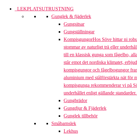
LEKPLATSUTRUSTNING
Gunglek & fjäderlek
Gungsitsar
Gungställningar
Kompisgungor
Hos Söve hittar ni rob
stommar av naturligt trä eller underhål
till en klassisk gunga som fågelbo, al
står emot det nordiska klimatet, erbj
kompisgungor och fågelbogungor framta
aluminium med stålförstärkta nät för m
kompisgunga rekommenderar vi på Söve a
underhållet enligt gällande standarder
Gungbrädor
Gungdjur & Fjäderlek
Gunglek tillbehör
Småbarnslek
Lekhus