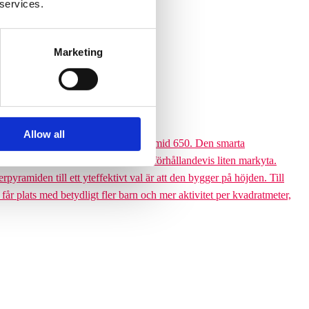
 services.
Marketing
a Climbing pyramid 650. Läs mer...
Allow all
 till den 6,5 meter höga Climbing pyramid 650. Den smarta
ssutom tar klätterpyramiden upp en förhållandevis liten markyta.
ramiden till ett yteffektivt val är att den bygger på höjden. Till
 får plats med betydligt fler barn och mer aktivitet per kvadratmeter,