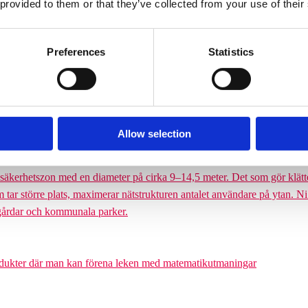
 provided to them or that they’ve collected from your use of their
Preferences
Statistics
finns i flera storlekar, från tre meters höjd upp till den 6,5 meter hög
Allow selection
Söves klätterpyramider finns i flera storlekar, från tre meters höjd upp
nga barn från cirka 6 år och uppåt att klättra på en och samma gång. De
äkerhetszon med en diameter på cirka 9–14,5 meter. Det som gör klätterpy
om tar större plats, maximerar nätstrukturen antalet användare på ytan. Ni
olgårdar och kommunala parker.
odukter där man kan förena leken med matematikutmaningar