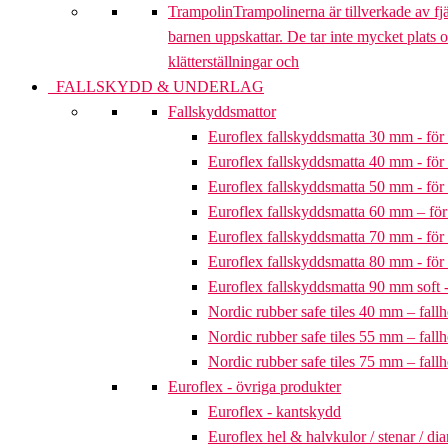
Trampolin
Trampolinerna är tillverkade av fj
barnen uppskattar. De tar inte mycket plats 
klätterställningar och
FALLSKYDD & UNDERLAG
Fallskyddsmattor
Euroflex fallskyddsmatta 30 mm - för 
Euroflex fallskyddsmatta 40 mm - för 
Euroflex fallskyddsmatta 50 mm - för 
Euroflex fallskyddsmatta 60 mm – för 
Euroflex fallskyddsmatta 70 mm - för 
Euroflex fallskyddsmatta 80 mm - för 
Euroflex fallskyddsmatta 90 mm soft - 
Nordic rubber safe tiles 40 mm – fallh
Nordic rubber safe tiles 55 mm – fallh
Nordic rubber safe tiles 75 mm – fallh
Euroflex - övriga produkter
Euroflex - kantskydd
Euroflex hel & halvkulor / stenar / d