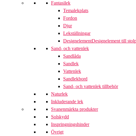
Fantasilek
Temalekplats
Fordon
Djur
Lekställningar
Designelement
Designelement till stol
Sand- och vattenlek
Sandlåda
Sandlek
Vattenlek
Sandlekbord
Sand- och vattenlek tillbehör
Naturlek
Inkluderande lek
Svanenmärkta produkter
Solskydd
Inspringningshinder
Övrigt