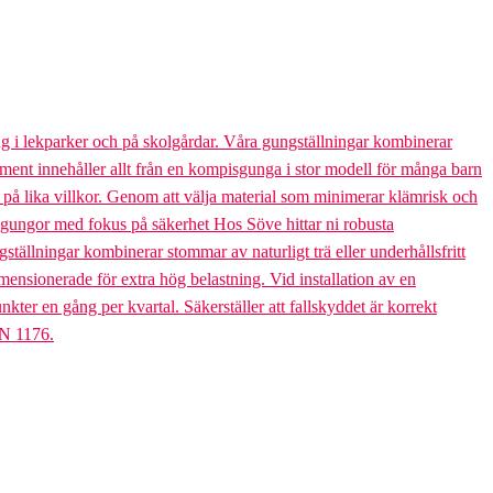
g i lekparker och på skolgårdar. Våra gungställningar kombinerar
rtiment innehåller allt från en kompisgunga i stor modell för många barn
s på lika villkor. Genom att välja material som minimerar klämrisk och
bogungor med fokus på säkerhet Hos Söve hittar ni robusta
ällningar kombinerar stommar av naturligt trä eller underhållsfritt
mensionerade för extra hög belastning. Vid installation av en
er en gång per kvartal. Säkerställer att fallskyddet är korrekt
EN 1176.