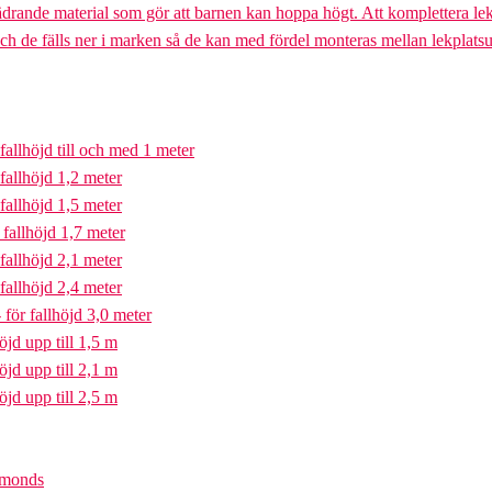
ädrande material som gör att barnen kan hoppa högt. Att komplettera lek
och de fälls ner i marken så de kan med fördel monteras mellan lekplatsu
fallhöjd till och med 1 meter
fallhöjd 1,2 meter
fallhöjd 1,5 meter
fallhöjd 1,7 meter
fallhöjd 2,1 meter
fallhöjd 2,4 meter
för fallhöjd 3,0 meter
öjd upp till 1,5 m
öjd upp till 2,1 m
öjd upp till 2,5 m
iamonds