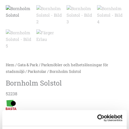
Hem
/
Gata & Park
/
Parkmöbler och helhetslösningar för
stadsmiljö
/
Parkstolar
/ Bornholm Solstol
Bornholm Solstol
52238
Genom sin breda sittyta och många sitt- och ligglägen blir
solstolen Bornholm mycket komfortabel och