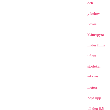
och
ytbehov
Söves
klätterpyra
mider finns
i flera
storlekar,
från tre
meters
höjd upp
till den 6,5