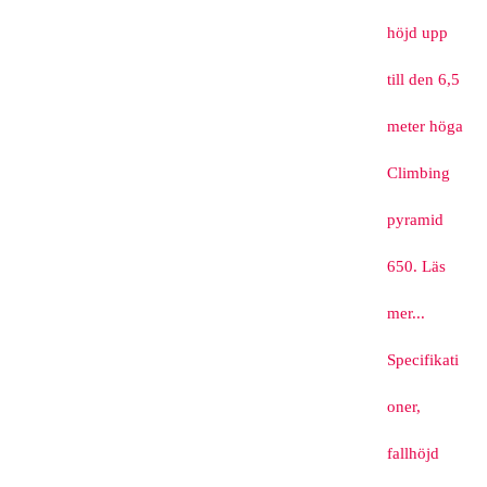
höjd upp
till den 6,5
meter höga
Climbing
pyramid
650. Läs
mer...
Specifikati
oner,
fallhöjd