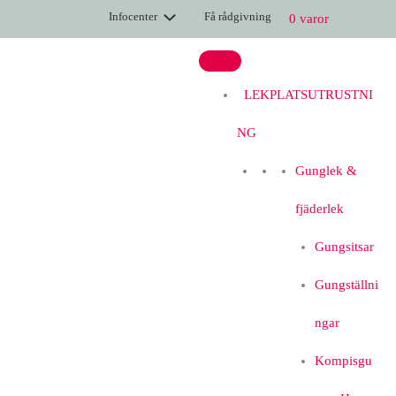
Hoppa
Park
Infocenter
Få rådgivning
0 varor
till
–
innehåll
Stol
med
rygg
LEKPLATSUTRUSTNI
mängd
NG
Gunglek &
fjäderlek
Gungsitsar
Gungställni
ngar
Kompisgu