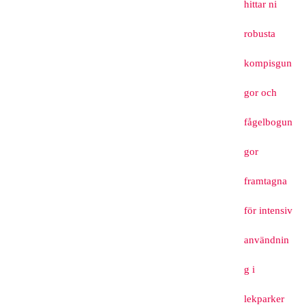
hittar ni
robusta
kompisgun
gor och
fågelbogun
gor
framtagna
för intensiv
användnin
g i
lekparker