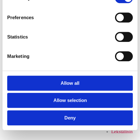
k tillbehör
Preferences
Lekställningar
Statistics
Lekställnin
gar utan
Marketing
rutsch
Rutsch-
Allow all
och
Allow selection
lekställning
Deny
ar
Lekställnin