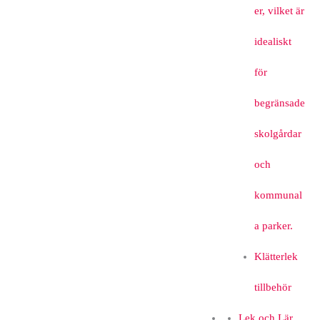
er, vilket är
idealiskt
för
begränsade
skolgårdar
och
kommunal
a parker.
Klätterlek
tillbehör
Lek och Lär