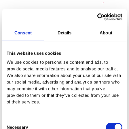
r
Gungdjur
&
Consent
Details
About
Fjäderlek
Gunglek
This website uses cookies
We use cookies to personalise content and ads, to
tillbehör
provide social media features and to analyse our traffic.
We also share information about your use of our site with
Småbarnslek
our social media, advertising and analytics partners who
may combine it with other information that you’ve
Lekhus
provided to them or that they’ve collected from your use
Lekställnin
of their services.
gar
Consent
Småbarnsle
Necessary
Selection