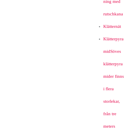
ning med
rutschkana
Klätternät
Klätterpyra
mid
Söves
klätterpyra
mider finns
i flera
storlekar,
från tre
meters