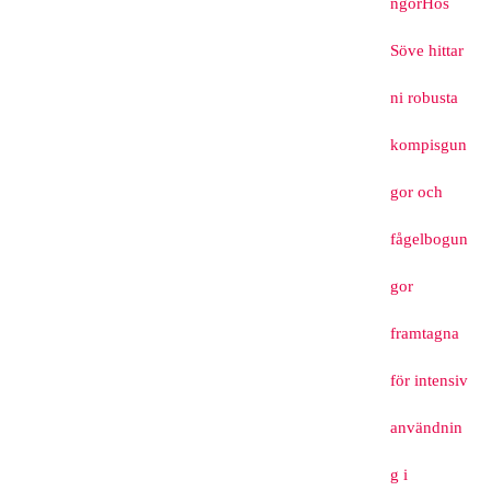
ngor
Hos
Söve hittar
ni robusta
kompisgun
gor och
fågelbogun
gor
framtagna
för intensiv
användnin
g i