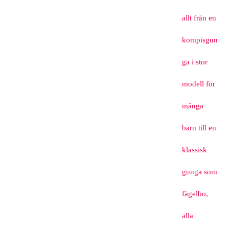
allt från en
kompisgun
ga i stor
modell för
många
barn till en
klassisk
gunga som
fågelbo,
alla