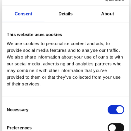
Artikelnr:
N9010
Consent
Details
About
Specifikationer
6.6 x 2.8 x 1.3 m
This website uses cookies
We use cookies to personalise content and ads, to
0.4 m
provide social media features and to analyse our traffic.
9.7 x 6 m
We also share information about your use of our site with
our social media, advertising and analytics partners who
1 år
may combine it with other information that you’ve
provided to them or that they’ve collected from your use
of their services.
Monteringstid
Consent
Garantivillkor
Necessary
Selection
Preferences