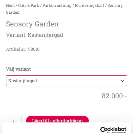
Hem
/
Gata & Park
/
Parkutrustning
/
Planteringskärl
/ Sensory
Garden
Sensory Garden
Variant: Kastanjfärgad
Artikelnr: N9010
Välj variant
82 000
:-
Lägg till i offertförfrågan